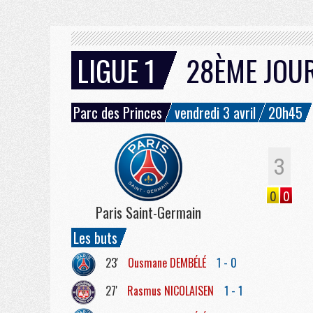
LIGUE 1
28ÈME JOU
Parc des Princes
vendredi 3 avril
20h45
3
0
0
Paris Saint-Germain
Les buts
23'
Ousmane
DEMBÉLÉ
1 - 0
27'
Rasmus
NICOLAISEN
1 - 1