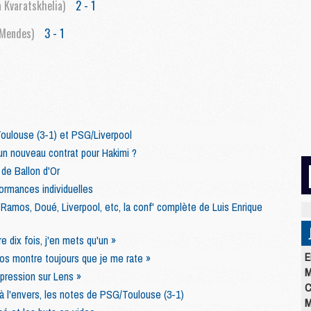
 Kvaratskhelia)
2 - 1
 Mendes)
3 - 1
oulouse (3-1) et PSG/Liverpool
un nouveau contrat pour Hakimi ?
de Ballon d'Or
ormances individuelles
Ramos, Doué, Liverpool, etc, la conf' complète de Luis Enrique
e dix fois, j'en mets qu'un »
E
os montre toujours que je me rate »
M
 pression sur Lens »
C
 l'envers, les notes de PSG/Toulouse (3-1)
M