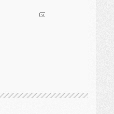
lub
- [MAJ] Ndjantou et deux jeunes du PSG annoncés dans un tournoi U21
ercato
- L'étonnante piste Suzuki confirmée et onéreuse
JEUDI 30 JUILLET
élections
- Ancelotti fait le ménage au Brésil mais veut garder Marquinhos
ercato
- Le statu quo du milieu du PSG se précise
lub
- Le PSG plutôt que la FIFA pour Al-Khelaïfi, poussé par l'UEFA ?
ercato
- Le PSG presserait Ferran Torres de se décider, deux pistes de secours
lub
- Déguisements, shopping, double scouting, Luis Campos dévoile ses méthodes
ercato
- Kroupi retiré du mercato
ercato
- Enfin une avancée dans le transfert d'Akliouche
MERCREDI 29 JUILLET
ercato
- Ferran Torres priorité du PSG, mais ouvert à tout
ercato
- Première offre de Liverpool en approche pour Barcola
ercato
- Le montant du transfert de Kolo Muani se précise, la formule aussi
ercato
- Kolo Muani attendu en Italie, son transfert débloqué
ercato
- Monaco a encore repoussé une offre du PSG pour Akliouche
ercato
- Liverpool presque d'accord avec Barcola, le PSG pas du tout
ercato
- Moment décisif pour le transfert de Kolo Muani