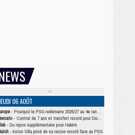
NEWS
JEUDI 06 AOÛT
urope
- Pourquoi le PSG redémarre 2026/27 au 4e rang du coefficient UEFA
ercato
- Contrat de 7 ans et transfert record pour Diomandé loin du PSG
lub
- Du repos supplémentaire pour Hakimi
atch
- Aston Villa privé de sa recrue record face au PSG