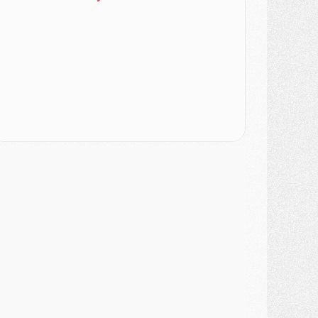
urope
- Gros coup dur pour Aston Villa avant de croiser le PSG
DIMANCHE 02 AOÛT
ercato
- Le transfert de Kolo Muani à la Juventus est officiel
ercato
- [MAJ] Le PSG a fait une grosse offre à Parme pour Suzuki
ercato
- Le PSG a envoyé une première offre pour Mika Godts
lub
- Après Pacho, d'autres retours en vue
ercato
- Changement de dernière minute pour Kolo Muani
SAMEDI 01 AOÛT
ercato
- L'agent de Mika Godts confirme un accord avec le PSG
lub
- Quels numéros de maillot pour Akliouche et Digne au PSG ?
atch
- Un hommage prévu lors de Brest/PSG
ercato
- Le PSG et le Barça ont rendez-vous pour Ferran Torres
ercato
- Guéla Doué dans les listes du PSG
ercato
- Le transfert de Mika Godts au PSG en bonne voie
VENDREDI 31 JUILLET
atch
- Un diffuseur annoncé pour les deux premiers matchs amicaux du PSG
ercato
- Le transfert d'Akliouche au PSG bouclé, le montant se précise
lub
- Un retour majeur dans le groupe du PSG