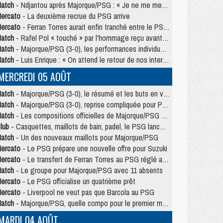
atch
- Ndjantou après Majorque/PSG : « Je ne me mets pas de plafond »
ercato
- La deuxième recrue du PSG arrive
ercato
- Ferran Torres aurait enfin tranché entre le PSG et le Barça
atch
- Rafel Pol « touché » par l'hommage reçu avant Majorque/PSG
atch
- Majorque/PSG (3-0), les performances individuelles
atch
- Luis Enrique : « On attend le retour de nos internationaux »
MERCREDI 05 AOÛT
atch
- Majorque/PSG (3-0), le résumé et les buts en video
atch
- Majorque/PSG (3-0), reprise compliquée pour Paris
atch
- Les compositions officielles de Majorque/PSG avec Kvara et de nombreux jeunes
lub
- Casquettes, maillots de bain, padel, le PSG lance sa collection été
atch
- Un des nouveaux maillots pour Majorque/PSG
ercato
- Le PSG prépare une nouvelle offre pour Suzuki
ercato
- Le transfert de Ferran Torres au PSG réglé avant le 12 août ?
atch
- Le groupe pour Majorque/PSG avec 11 absents
ercato
- Le PSG officialise un quatrième prêt
ercato
- Liverpool ne veut pas que Barcola au PSG
atch
- Majorque/PSG, quelle compo pour le premier match de la saison 2026/27 ?
MARDI 04 AOÛT