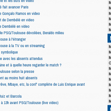
é et les buts en video
M
 fait avancer Paris
M
de Gonçalo Ramos en video
M
M
ut de Dembélé en video
M
de Dembélé en video
M
 de PSG/Toulouse dévoilées, Beraldo milieu
use à l'étranger
use à la TV ou en streaming
M
é symbolique
M
M
e avec les absents attendus
C
ine et à quelle heure regarder le match ?
M
ulouse selon la presse
M
nt au moins huit absents
M
rêve, Mbaye, etc, la conf' complète de Luis Enrique avant
M
M
M
Ruiz et Barcola
M
e à 13h avant PSG/Toulouse (live video)