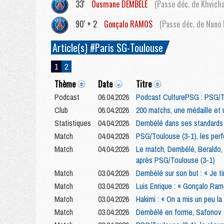
33'
Ousmane
DEMBÉLÉ
(Passe déc. de Khvicha
90' + 2
Gonçalo
RAMOS
(Passe déc. de Nuno
Article(s) #Paris SG-Toulouse
1
2
Thème
Date
Titre
Podcast
06.04.2026
Podcast CulturePSG : PSG/T
Club
06.04.2026
200 matchs, une médaille et 
Statistiques
04.04.2026
Dembélé dans ses standards 
Match
04.04.2026
PSG/Toulouse (3-1), les perf
Match
04.04.2026
Le match, Dembélé, Beraldo, 
après PSG/Toulouse (3-1)
Match
03.04.2026
Dembélé sur son but : « Je tir
Match
03.04.2026
Luis Enrique : « Gonçalo Ram
Match
03.04.2026
Hakimi : « On a mis un peu la
Match
03.04.2026
Dembélé en forme, Safonov à