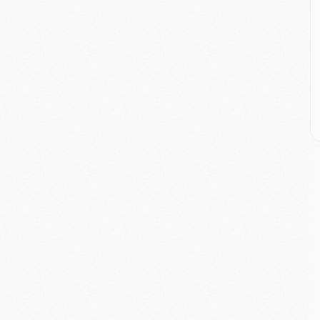
E
M
M
M
C
M
M
C
M
M
M
M
M
M
C