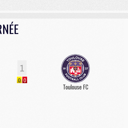
RNÉE
1
0
0
Toulouse FC