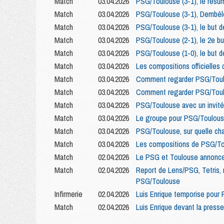
Match
03.04.2026
PSG/Toulouse (3-1), le résum
Match
03.04.2026
PSG/Toulouse (3-1), Dembélé
Match
03.04.2026
PSG/Toulouse (3-1), le but 
Match
03.04.2026
PSG/Toulouse (2-1), le 2e b
Match
03.04.2026
PSG/Toulouse (1-0), le but 
Match
03.04.2026
Les compositions officielles
Match
03.04.2026
Comment regarder PSG/Toulo
Match
03.04.2026
Comment regarder PSG/Toulo
Match
03.04.2026
PSG/Toulouse avec un invit
Match
03.04.2026
Le groupe pour PSG/Toulous
Match
03.04.2026
PSG/Toulouse, sur quelle cha
Match
03.04.2026
Les compositions de PSG/To
Match
02.04.2026
Le PSG et Toulouse annonce
Match
02.04.2026
Report de Lens/PSG, Tetris, 
PSG/Toulouse
Infirmerie
02.04.2026
Luis Enrique temporise pour 
Match
02.04.2026
Luis Enrique devant la press