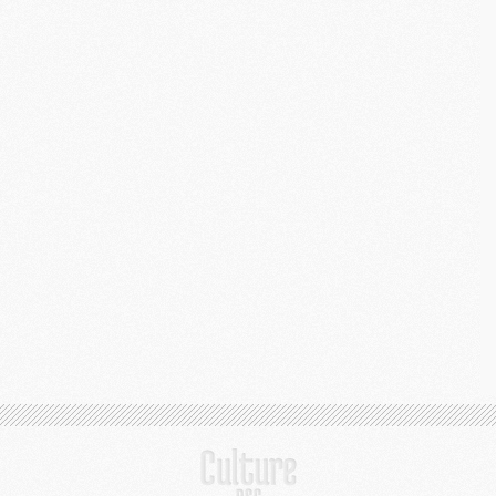
C
M
S
M
C
M
C
M
M
M
M
M
M
M
M
M