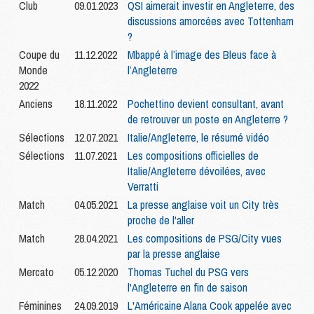
Club
09.01.2023
QSI aimerait investir en Angleterre, des
discussions amorcées avec Tottenham
?
Coupe du
11.12.2022
Mbappé à l’image des Bleus face à
Monde
l’Angleterre
2022
Anciens
18.11.2022
Pochettino devient consultant, avant
de retrouver un poste en Angleterre ?
Sélections
12.07.2021
Italie/Angleterre, le résumé vidéo
Sélections
11.07.2021
Les compositions officielles de
Italie/Angleterre dévoilées, avec
Verratti
Match
04.05.2021
La presse anglaise voit un City très
proche de l'aller
Match
28.04.2021
Les compositions de PSG/City vues
par la presse anglaise
Mercato
05.12.2020
Thomas Tuchel du PSG vers
l'Angleterre en fin de saison
Féminines
24.09.2019
L'Américaine Alana Cook appelée avec