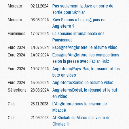
Mercato
02.11.2024
Pas seulement la Juve en porte de
sortie pour Skriniar
Mercato
03.08.2024
Xavi Simons à Leipzig, puis en
Angleterre ?
Féminines
17.07.2024
La semaine internationale des
Parisiennes
Euro 2024
14.07.2024
Espagne/Angleterre, le résumé video
Euro 2024
14.07.2024
Espagne/Angleterre, les compositions
selon la presse avec Fabian Ruiz
Euro 2024
10.07.2024
Angleterre/Pays-Bas, le résumé et les
buts en video
Euro 2024
16.06.2024
Angleterre/Serbie, le résumé video
Sélections
23.03.2024
Angleterre/Brésil, le résumé et le but
en video
Club
28.11.2023
L’Angleterre sous le charme de
Mbappé
Club
21.09.2023
Al-Khelaïfi du Maroc à la visite de
Charles III