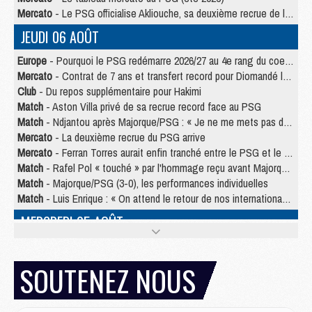
Mercato
- Le PSG officialise Akliouche, sa deuxième recrue de l’été
JEUDI 06 AOÛT
Europe
- Pourquoi le PSG redémarre 2026/27 au 4e rang du coefficient UEFA
Mercato
- Contrat de 7 ans et transfert record pour Diomandé loin du PSG
Club
- Du repos supplémentaire pour Hakimi
Match
- Aston Villa privé de sa recrue record face au PSG
Match
- Ndjantou après Majorque/PSG : « Je ne me mets pas de plafond »
Mercato
- La deuxième recrue du PSG arrive
Mercato
- Ferran Torres aurait enfin tranché entre le PSG et le Barça
Match
- Rafel Pol « touché » par l'hommage reçu avant Majorque/PSG
Match
- Majorque/PSG (3-0), les performances individuelles
Match
- Luis Enrique : « On attend le retour de nos internationaux »
MERCREDI 05 AOÛT
Match
- Majorque/PSG (3-0), le résumé et les buts en video
Match
- Majorque/PSG (3-0), reprise compliquée pour Paris
SOUTENEZ NOUS
Match
- Les compositions officielles de Majorque/PSG avec Kvara et de nombreux jeunes
Club
- Casquettes, maillots de bain, padel, le PSG lance sa collection été
Match
- Un des nouveaux maillots pour Majorque/PSG