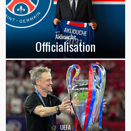
Akliouche
Officialisation
UEFA