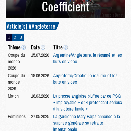
Coefficient
Article(s) #Angleterre
1
2
3
Thème
Date
Titre
Coupe du
15.07.2026
Argentine/Angleterre, le résumé et les
monde
buts en video
2026
Coupe du
18.06.2026
Angleterre/Croatie, le résumé et les
monde
buts en video
2026
Match
18.03.2026
La presse anglaise bluffée par ce PSG
« impitoyable » et « prétendant sérieux
à la victoire finale »
Féminines
27.05.2025
La gardienne Mary Earps annonce à la
surprise générale sa retraite
internationale