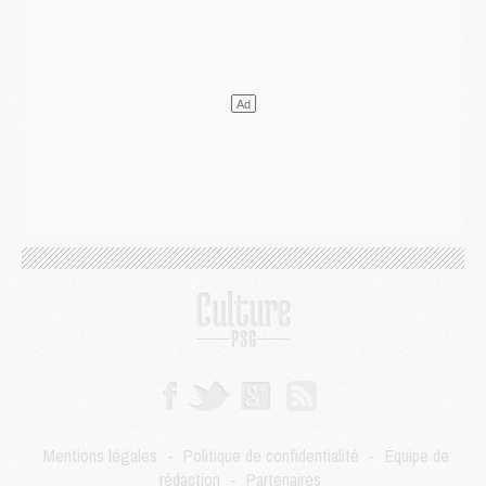
Mercato
- L'Ajax attend bien plus de 45M pour Mika Godts
Club
- Quatre retours importants dans le groupe du PSG, et un plus discret
Mercato
- Ayari file en Ligue 2
Club
- Le PSG s'associe avec un géant de la tech
Mercato
- Vu d'Italie, le transfert de Suzuki au PSG est bien engagé
Mercato
- Ferran Torres ne serait pas à vendre, mais...
Europe
- Gros coup dur pour Aston Villa avant de croiser le PSG
DIMANCHE 02 AOÛT
Mercato
- Le transfert de Kolo Muani à la Juventus est officiel
Mercato
- [MAJ] Le PSG a fait une grosse offre à Parme pour Suzuki
Mercato
- Le PSG a envoyé une première offre pour Mika Godts
Club
- Après Pacho, d'autres retours en vue
Mercato
- Changement de dernière minute pour Kolo Muani
SAMEDI 01 AOÛT
Mercato
- L'agent de Mika Godts confirme un accord avec le PSG
Club
- Quels numéros de maillot pour Akliouche et Digne au PSG ?
Match
- Un hommage prévu lors de Brest/PSG
Mentions légales
-
Politique de confidentialité
-
Équipe de
Mercato
- Le PSG et le Barça ont rendez-vous pour Ferran Torres
rédaction
-
Partenaires