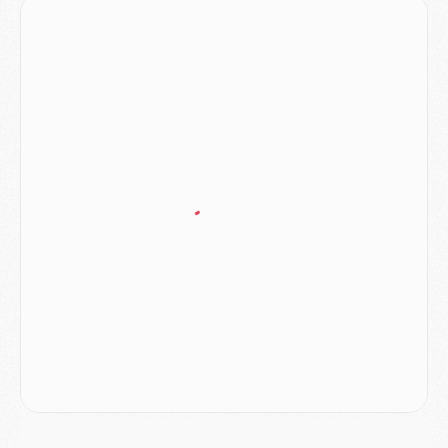
Mercato
- Le PSG prépare une nouvelle offre pour Suzuki
Mercato
- Le transfert de Ferran Torres au PSG réglé avant le 12 août ?
Match
- Le groupe pour Majorque/PSG avec 11 absents
Mercato
- Le PSG officialise un quatrième prêt
Mercato
- Liverpool ne veut pas que Barcola au PSG
Match
- Majorque/PSG, quelle compo pour le premier match de la saison 2026/27 ?
MARDI 04 AOÛT
Europe
- Les chapeaux provisoires de la Ligue des champions 2026/27
Podcast
- Podcast CulturePSG : Akliouche présenté par un fan de Monaco
Club
- Le PSG dévoile sa première collection d'entraînement pour 2026/2027
Discipline
- Un arbitre inattendu, mais porte-bonheur pour Lens/PSG
Match
- Majorque/PSG, sur quelle chaine et à quelle heure regarder le match ?
Mercato
- Le plan du PSG pour Suzuki et Chevalier se précise
Mercato
- L'Ajax refuse la première offre du PSG pour Godts
Mercato
- Le PSG veut accélérer, Ferran Torres temporise
Mercato
- Liverpool encore très loin du compte pour Barcola
LUNDI 03 AOÛT
Match
- Podcast CulturePSG : Mercato (Godts, Suzuki, Akliouche, Barcola, etc)