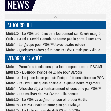
NEWS
AUJOURD'HUI
Mercato
- Le PSG prêt à investir lourdement sur Suzuki malgré Safonov et Chevalier
Club
- « J’irai », Medhi Benatia ne ferme pas la porte à une arrivée au PSG
Match
- Le groupe pour PSG/MU avec quatre retours
Match
- Quelques cadres prêts pour PSG/MU, mais pas Akliouche ?
VENDREDI 07 AOÛT
Match
- Premières tendances pour les compositions de PSG/MU
Mercato
- Liverpool avance de 15 M€ pour Barcola
Mercato
- Un jeune lancé par Luis Enrique fait ses adieux au PSG
Match
- PSG/MU, sur quelle chaine et à quelle heure regarder le match ?
Match
- Akliouche déjà à l'entraînement et concerné par PSG/MU ?
Match
- Les maillots de PSG/Aston Villa connus
Mercato
- Le PSG va augmenter son offre pour Godts
Mercato
- Le PSG avait un autre plan pour Mbaye
Mercato
- Le tableau mercato du PSG (été 2026)