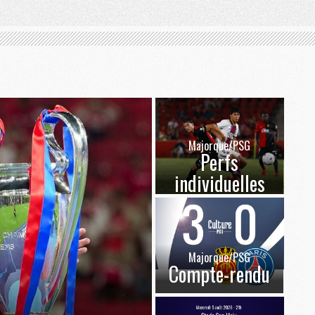
Majorque/PSG
Perfs
individuelles
Majorque/PSG
Compte-rendu