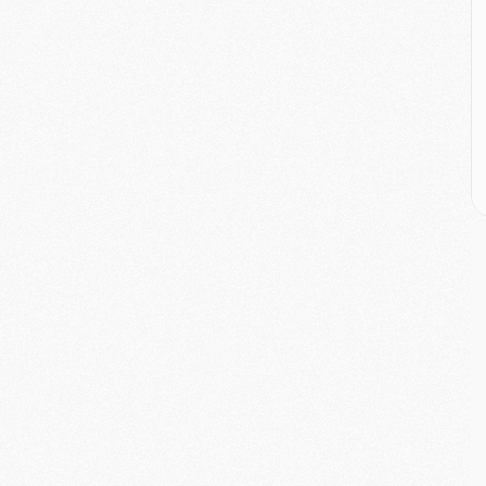
E
M
M
M
C
M
M
C
M
M
M
M
M
M
C