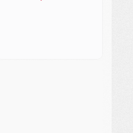
urope
- Gros coup dur pour Aston Villa avant de croiser le PSG
DIMANCHE 02 AOÛT
ercato
- Le transfert de Kolo Muani à la Juventus est officiel
ercato
- [MAJ] Le PSG a fait une grosse offre à Parme pour Suzuki
ercato
- Le PSG a envoyé une première offre pour Mika Godts
lub
- Après Pacho, d'autres retours en vue
ercato
- Changement de dernière minute pour Kolo Muani
SAMEDI 01 AOÛT
ercato
- L'agent de Mika Godts confirme un accord avec le PSG
lub
- Quels numéros de maillot pour Akliouche et Digne au PSG ?
atch
- Un hommage prévu lors de Brest/PSG
ercato
- Le PSG et le Barça ont rendez-vous pour Ferran Torres
ercato
- Guéla Doué dans les listes du PSG
ercato
- Le transfert de Mika Godts au PSG en bonne voie
VENDREDI 31 JUILLET
atch
- Un diffuseur annoncé pour les deux premiers matchs amicaux du PSG
ercato
- Le transfert d'Akliouche au PSG bouclé, le montant se précise
lub
- Un retour majeur dans le groupe du PSG