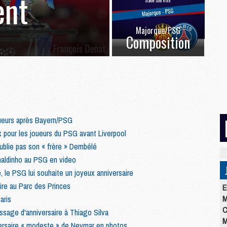
ent
Majorque/PSG
Composition
oueurs après Bayern/PSG
x pour les joueurs du PSG avant Liverpool
ublie pas son « frère » Dembélé
aldinho au PSG en video
 le PSG lui souhaite un joyeux anniversaire
aire au Parc des Princes
E
M
aris
C
sage d'anniversaire à Thiago Silva
M
versaire « modeste » de Neymar en photos