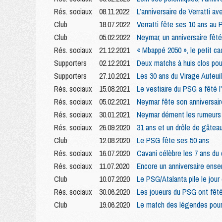
Rés. sociaux
08.11.2022
L’anniversaire de Verratti a
Club
18.07.2022
Verratti fête ses 10 ans au
Club
05.02.2022
Neymar, un anniversaire fêté
Rés. sociaux
21.12.2021
« Mbappé 2050 », le petit ca
Supporters
02.12.2021
Deux matchs à huis clos pou
Supporters
27.10.2021
Les 30 ans du Virage Auteuil
Rés. sociaux
15.08.2021
Le vestiaire du PSG a fêté l
Rés. sociaux
05.02.2021
Neymar fête son anniversair
Rés. sociaux
30.01.2021
Neymar dément les rumeurs d'
Rés. sociaux
26.09.2020
31 ans et un drôle de gâtea
Club
12.08.2020
Le PSG fête ses 50 ans
Rés. sociaux
16.07.2020
Cavani célèbre les 7 ans du 
Rés. sociaux
11.07.2020
Encore un anniversaire ense
Club
10.07.2020
Le PSG/Atalanta pile le jour
Rés. sociaux
30.06.2020
Les joueurs du PSG ont fêté
Club
19.06.2020
Le match des légendes pour