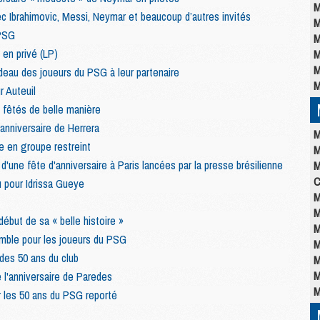
M
vec Ibrahimovic, Messi, Neymar et beaucoup d’autres invités
M
 PSG
M
 en privé (LP)
M
M
deau des joueurs du PSG à leur partenaire
M
r Auteuil
 fêtés de belle manière
'anniversaire de Herrera
M
e en groupe restreint
M
une fête d'anniversaire à Paris lancées par la presse brésilienne
M
C
u pour Idrissa Gueye
M
M
début de sa « belle histoire »
M
mble pour les joueurs du PSG
M
 des 50 ans du club
M
M
 l'anniversaire de Paredes
M
 les 50 ans du PSG reporté