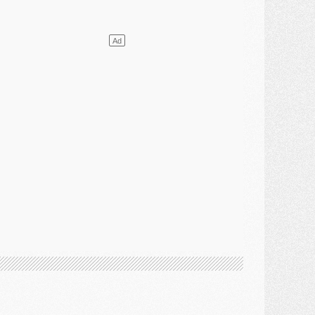
lub
- [MAJ] Ndjantou et deux jeunes du PSG annoncés dans un tournoi U21
ercato
- L'étonnante piste Suzuki confirmée et onéreuse
JEUDI 30 JUILLET
élections
- Ancelotti fait le ménage au Brésil mais veut garder Marquinhos
ercato
- Le statu quo du milieu du PSG se précise
lub
- Le PSG plutôt que la FIFA pour Al-Khelaïfi, poussé par l'UEFA ?
ercato
- Le PSG presserait Ferran Torres de se décider, deux pistes de secours
lub
- Déguisements, shopping, double scouting, Luis Campos dévoile ses méthodes
ercato
- Kroupi retiré du mercato
ercato
- Enfin une avancée dans le transfert d'Akliouche
MERCREDI 29 JUILLET
ercato
- Ferran Torres priorité du PSG, mais ouvert à tout
ercato
- Première offre de Liverpool en approche pour Barcola
ercato
- Le montant du transfert de Kolo Muani se précise, la formule aussi
ercato
- Kolo Muani attendu en Italie, son transfert débloqué
ercato
- Monaco a encore repoussé une offre du PSG pour Akliouche
ercato
- Liverpool presque d'accord avec Barcola, le PSG pas du tout
ercato
- Moment décisif pour le transfert de Kolo Muani