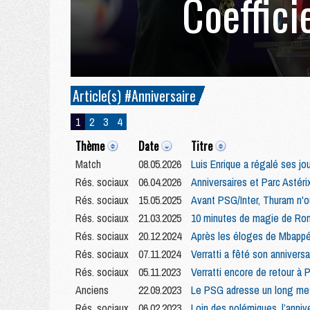
Coeffici
Article(s) #Anniversaire
1
2
3
4
Thème
Date
Titre
Match
08.05.2026
Luis Enrique a régalé ses j
Rés. sociaux
06.04.2026
Anniversaires et Parc Astéri
Rés. sociaux
15.05.2025
Avant PSG/Inter, Thuram n'o
Rés. sociaux
21.03.2025
10 minutes de magie de Ron
Rés. sociaux
20.12.2024
Après les éloges de Mbappé,
Rés. sociaux
07.11.2024
Verratti a fêté son annivers
Rés. sociaux
05.11.2023
Verratti encore de retour à P
Anciens
22.09.2023
Le PSG adresse un long mes
Rés. sociaux
06.02.2023
Loin des polémiques, l’anni