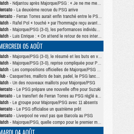
atch
- Ndjantou après Majorque/PSG : « Je ne me mets pas de plafond »
ercato
- La deuxième recrue du PSG arrive
ercato
- Ferran Torres aurait enfin tranché entre le PSG et le Barça
atch
- Rafel Pol « touché » par l'hommage reçu avant Majorque/PSG
atch
- Majorque/PSG (3-0), les performances individuelles
atch
- Luis Enrique : « On attend le retour de nos internationaux »
MERCREDI 05 AOÛT
atch
- Majorque/PSG (3-0), le résumé et les buts en video
atch
- Majorque/PSG (3-0), reprise compliquée pour Paris
atch
- Les compositions officielles de Majorque/PSG avec Kvara et de nombreux jeunes
lub
- Casquettes, maillots de bain, padel, le PSG lance sa collection été
atch
- Un des nouveaux maillots pour Majorque/PSG
ercato
- Le PSG prépare une nouvelle offre pour Suzuki
ercato
- Le transfert de Ferran Torres au PSG réglé avant le 12 août ?
atch
- Le groupe pour Majorque/PSG avec 11 absents
ercato
- Le PSG officialise un quatrième prêt
ercato
- Liverpool ne veut pas que Barcola au PSG
atch
- Majorque/PSG, quelle compo pour le premier match de la saison 2026/27 ?
MARDI 04 AOÛT