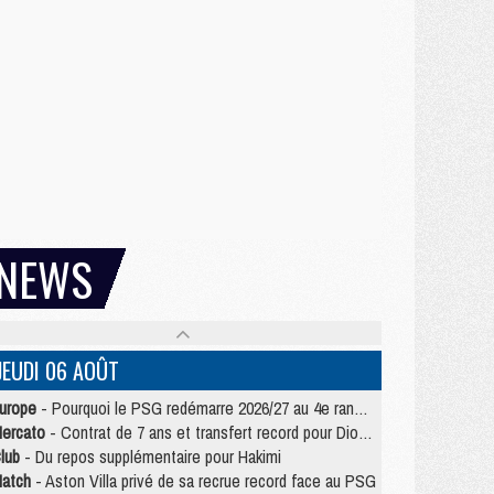
NEWS
JEUDI 06 AOÛT
urope
- Pourquoi le PSG redémarre 2026/27 au 4e rang du coefficient UEFA
ercato
- Contrat de 7 ans et transfert record pour Diomandé loin du PSG
lub
- Du repos supplémentaire pour Hakimi
atch
- Aston Villa privé de sa recrue record face au PSG