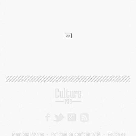
Mercato
- Le plan du PSG pour Suzuki et Chevalier se précise
Mercato
- L'Ajax refuse la première offre du PSG pour Godts
Mercato
- Le PSG veut accélérer, Ferran Torres temporise
Mercato
- Liverpool encore très loin du compte pour Barcola
LUNDI 03 AOÛT
Match
- Podcast CulturePSG : Mercato (Godts, Suzuki, Akliouche, Barcola, etc)
Mercato
- L'Ajax attend bien plus de 45M pour Mika Godts
Club
- Quatre retours importants dans le groupe du PSG, et un plus discret
Mercato
- Ayari file en Ligue 2
Club
- Le PSG s'associe avec un géant de la tech
Mercato
- Vu d'Italie, le transfert de Suzuki au PSG est bien engagé
Mercato
- Ferran Torres ne serait pas à vendre, mais...
Europe
- Gros coup dur pour Aston Villa avant de croiser le PSG
DIMANCHE 02 AOÛT
Mercato
- Le transfert de Kolo Muani à la Juventus est officiel
Mercato
- [MAJ] Le PSG a fait une grosse offre à Parme pour Suzuki
Mercato
- Le PSG a envoyé une première offre pour Mika Godts
Club
- Après Pacho, d'autres retours en vue
Mentions légales
-
Politique de confidentialité
-
Équipe de