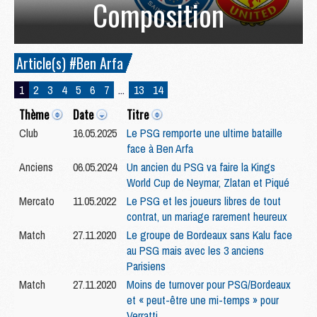
Composition
Article(s) #Ben Arfa
1
2
3
4
5
6
7
...
13
14
Thème
Date
Titre
Club
16.05.2025
Le PSG remporte une ultime bataille
face à Ben Arfa
Anciens
06.05.2024
Un ancien du PSG va faire la Kings
World Cup de Neymar, Zlatan et Piqué
Mercato
11.05.2022
Le PSG et les joueurs libres de tout
contrat, un mariage rarement heureux
Match
27.11.2020
Le groupe de Bordeaux sans Kalu face
au PSG mais avec les 3 anciens
Parisiens
Match
27.11.2020
Moins de turnover pour PSG/Bordeaux
et « peut-être une mi-temps » pour
Verratti