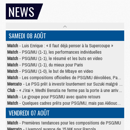
NEWS
SAMEDI 08 AOÛT
Match
- Luis Enrique : « Il faut déjà penser à la Supercoupe »
Match
- PSG/MU (1-1), les performances individuelles
Match
- PSG/MU (1-1), le résumé et les buts en video
Match
- PSG/MU (1-1), du mieux pour Paris
Match
- PSG/MU (1-0), le but de Mbaye en video
Match
- Les compositions officielles de PSG/MU dévoilées, Pacho titulaire
Mercato
- Le PSG prêt à investir lourdement sur Suzuki malgré Safonov et Chevalier
Club
- « J’irai », Medhi Benatia ne ferme pas la porte à une arrivée au PSG
Match
- Le groupe pour PSG/MU avec quatre retours
Match
- Quelques cadres prêts pour PSG/MU, mais pas Akliouche ?
VENDREDI 07 AOÛT
Match
- Premières tendances pour les compositions de PSG/MU
Mercato
- Liverpool avance de 15 M€ pour Barcola