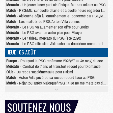
Mercato
- Un jeune lancé par Luis Enrique fait ses adieux au PSG
Match
- PSG/MU, sur quelle chaine et à quelle heure regarder le match ?
Match
- Akliouche déjà à l'entraînement et concerné par PSG/MU ?
Match
- Les maillots de PSG/Aston Villa connus
Mercato
- Le PSG va augmenter son offre pour Godts
Mercato
- Le PSG avait un autre plan pour Mbaye
Mercato
- Le tableau mercato du PSG (été 2026)
Mercato
- Le PSG officialise Akliouche, sa deuxième recrue de l’été
JEUDI 06 AOÛT
Europe
- Pourquoi le PSG redémarre 2026/27 au 4e rang du coefficient UEFA
Mercato
- Contrat de 7 ans et transfert record pour Diomandé loin du PSG
Club
- Du repos supplémentaire pour Hakimi
Match
- Aston Villa privé de sa recrue record face au PSG
Match
- Ndjantou après Majorque/PSG : « Je ne me mets pas de plafond »
Mercato
- La deuxième recrue du PSG arrive
Mercato
- Ferran Torres aurait enfin tranché entre le PSG et le Barça
Match
- Rafel Pol « touché » par l'hommage reçu avant Majorque/PSG
SOUTENEZ NOUS
Match
- Majorque/PSG (3-0), les performances individuelles
Match
- Luis Enrique : « On attend le retour de nos internationaux »