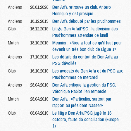
Anciens
28.01.2020
Ben Arfa retrouve un club, Antero
Henrique y est presque
Anciens
16.12.2019
Ben Arfa débouté par les prud’hommes
Club
16.12.2019
Litige Ben Arfa/PSG : la décision des
Prud'hommes attendue ce lundi
Match
18.10.2019
Meunier : «Nice a tout ce qu'il faut pour
devenir un très bon club de Ligue 1»
Anciens
17.10.2019
Les détails du contrat de Ben Arfa au
PSG dévoilés
Club
16.10.2019
Les avocats de Ben Arfa et du PSG aux
Prud'hommes ce mercredi
Anciens
28.04.2019
Ben Arfa critique la gestion du PSG,
Véronique Rabiot l'en remercie
Match
28.04.2019
Ben Arfa : «Particulier, surtout par
rapport au président Nasser»
Club
08.04.2019
Le litige Ben Arfa/PSG jugé le 16
octobre, faute de conciliation (Europe
1)