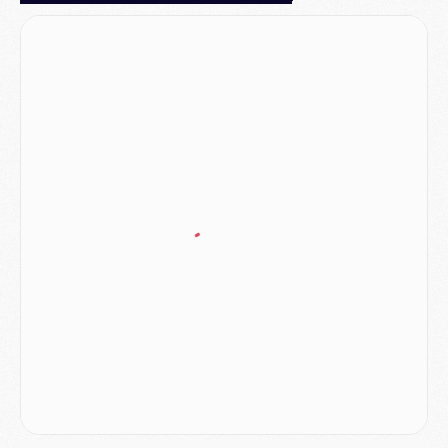
MERCREDI 05 AOÛT
Match
- Majorque/PSG (3-0), le résumé et les buts en video
Match
- Majorque/PSG (3-0), reprise compliquée pour Paris
Match
- Les compositions officielles de Majorque/PSG avec Kvara et de nombreux jeunes
Club
- Casquettes, maillots de bain, padel, le PSG lance sa collection été
Match
- Un des nouveaux maillots pour Majorque/PSG
Mercato
- Le PSG prépare une nouvelle offre pour Suzuki
Mercato
- Le transfert de Ferran Torres au PSG réglé avant le 12 août ?
Match
- Le groupe pour Majorque/PSG avec 11 absents
Mercato
- Le PSG officialise un quatrième prêt
Mercato
- Liverpool ne veut pas que Barcola au PSG
Match
- Majorque/PSG, quelle compo pour le premier match de la saison 2026/27 ?
MARDI 04 AOÛT
Europe
- Les chapeaux provisoires de la Ligue des champions 2026/27
Podcast
- Podcast CulturePSG : Akliouche présenté par un fan de Monaco
Club
- Le PSG dévoile sa première collection d'entraînement pour 2026/2027
Discipline
- Un arbitre inattendu, mais porte-bonheur pour Lens/PSG
Match
- Majorque/PSG, sur quelle chaine et à quelle heure regarder le match ?