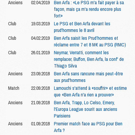
Anciens
02.04.2019
Ben Arfa : «Le PSG m'a fait payer à sa
façon, mais ça m'a rendu encore plus
fort»
Club
19.03.2019
Le PSG et Ben Arfa devant les
prud'hommes le 8 avril
Club
04.02.2019
Ben Arfa saisit les Prud’hommes et
réclame entre 7 et 8 M€ au PSG (RMC)
Club
26.01.2019
Neymar, Verratti, comment les
remplacer, Buffon, Ben Arfa, la conf' de
Thiago Silva
Anciens
23.09.2018
Ben Arfa sans rancune mais peut-être
aux prud'hommes
Match
22.09.2018
Lamouchi s'attend à «souffrir» et estime
que «Ben Arfa n'a rien a prouver»
Anciens
21.09.2018
Ben Arfa, Trapp, Lo Celso, Emery,
l'Europa League sourit aux anciens
Parisiens
Anciens
01.09.2018
Premier match face au PSG pour Ben
Arfa ?