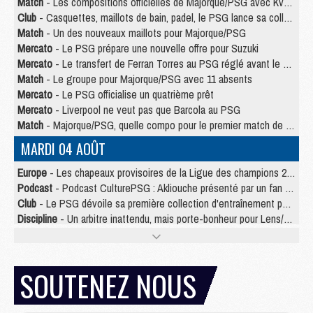
Match
- Les compositions officielles de Majorque/PSG avec Kvara et de nombreux jeunes
Club
- Casquettes, maillots de bain, padel, le PSG lance sa collection été
Match
- Un des nouveaux maillots pour Majorque/PSG
Mercato
- Le PSG prépare une nouvelle offre pour Suzuki
Mercato
- Le transfert de Ferran Torres au PSG réglé avant le 12 août ?
Match
- Le groupe pour Majorque/PSG avec 11 absents
Mercato
- Le PSG officialise un quatrième prêt
Mercato
- Liverpool ne veut pas que Barcola au PSG
Match
- Majorque/PSG, quelle compo pour le premier match de la saison 2026/27 ?
MARDI 04 AOÛT
Europe
- Les chapeaux provisoires de la Ligue des champions 2026/27
Podcast
- Podcast CulturePSG : Akliouche présenté par un fan de Monaco
Club
- Le PSG dévoile sa première collection d'entraînement pour 2026/2027
Discipline
- Un arbitre inattendu, mais porte-bonheur pour Lens/PSG
Match
- Majorque/PSG, sur quelle chaine et à quelle heure regarder le match ?
Mercato
- Le plan du PSG pour Suzuki et Chevalier se précise
Mercato
- Le tableau mercato du PSG (été 2026)
SOUTENEZ NOUS
Mercato
- L'Ajax refuse la première offre du PSG pour Godts
Mercato
- Le PSG veut accélérer, Ferran Torres temporise
Mercato
- Liverpool encore très loin du compte pour Barcola