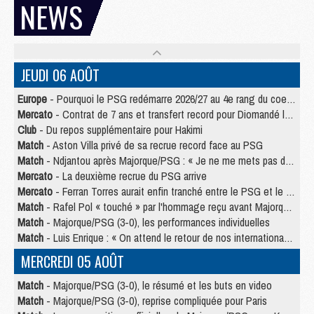
NEWS
JEUDI 06 AOÛT
Europe
- Pourquoi le PSG redémarre 2026/27 au 4e rang du coefficient UEFA
Mercato
- Contrat de 7 ans et transfert record pour Diomandé loin du PSG
Club
- Du repos supplémentaire pour Hakimi
Match
- Aston Villa privé de sa recrue record face au PSG
Match
- Ndjantou après Majorque/PSG : « Je ne me mets pas de plafond »
Mercato
- La deuxième recrue du PSG arrive
Mercato
- Ferran Torres aurait enfin tranché entre le PSG et le Barça
Match
- Rafel Pol « touché » par l'hommage reçu avant Majorque/PSG
Match
- Majorque/PSG (3-0), les performances individuelles
Match
- Luis Enrique : « On attend le retour de nos internationaux »
MERCREDI 05 AOÛT
Match
- Majorque/PSG (3-0), le résumé et les buts en video
Match
- Majorque/PSG (3-0), reprise compliquée pour Paris