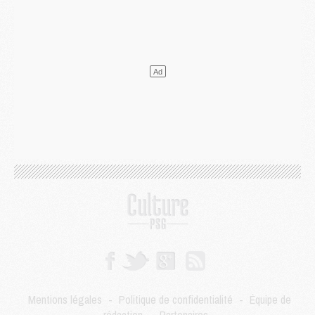
Club
- Quels numéros de maillot pour Akliouche et Digne au PSG ?
Match
- Un hommage prévu lors de Brest/PSG
Mercato
- Le PSG et le Barça ont rendez-vous pour Ferran Torres
Mercato
- Guéla Doué dans les listes du PSG
Mercato
- Le transfert de Mika Godts au PSG en bonne voie
VENDREDI 31 JUILLET
Match
- Un diffuseur annoncé pour les deux premiers matchs amicaux du PSG
Mercato
- Le transfert d'Akliouche au PSG bouclé, le montant se précise
Club
- Un retour majeur dans le groupe du PSG
Club
- [MAJ] Ndjantou et deux jeunes du PSG annoncés dans un tournoi U21
Mercato
- L'étonnante piste Suzuki confirmée et onéreuse
JEUDI 30 JUILLET
Sélections
- Ancelotti fait le ménage au Brésil mais veut garder Marquinhos
Mercato
- Le statu quo du milieu du PSG se précise
Club
- Le PSG plutôt que la FIFA pour Al-Khelaïfi, poussé par l'UEFA ?
Mercato
- Le PSG presserait Ferran Torres de se décider, deux pistes de secours
Club
- Déguisements, shopping, double scouting, Luis Campos dévoile ses méthodes
Mentions légales
-
Politique de confidentialité
-
Équipe de
Mercato
- Kroupi retiré du mercato