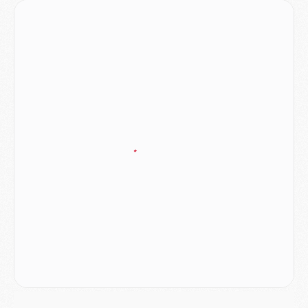
LUNDI 03 AOÛT
Match
- Podcast CulturePSG : Mercato (Godts, Suzuki, Akliouche, Barcola, etc)
Mercato
- L'Ajax attend bien plus de 45M pour Mika Godts
Club
- Quatre retours importants dans le groupe du PSG, et un plus discret
Mercato
- Ayari file en Ligue 2
Club
- Le PSG s'associe avec un géant de la tech
Mercato
- Vu d'Italie, le transfert de Suzuki au PSG est bien engagé
Mercato
- Ferran Torres ne serait pas à vendre, mais...
Europe
- Gros coup dur pour Aston Villa avant de croiser le PSG
DIMANCHE 02 AOÛT
Mercato
- Le transfert de Kolo Muani à la Juventus est officiel
Mercato
- [MAJ] Le PSG a fait une grosse offre à Parme pour Suzuki
Mercato
- Le PSG a envoyé une première offre pour Mika Godts
Club
- Après Pacho, d'autres retours en vue
Mercato
- Changement de dernière minute pour Kolo Muani
SAMEDI 01 AOÛT
Mercato
- L'agent de Mika Godts confirme un accord avec le PSG