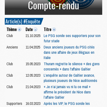
Compte-rendu
Article(s) #Enquête
Thème
Date
Titre
Club
21.10.2025
Le PSG sonde ses supporters pour son
futur stade
Anciens
11.04.2025
Deux anciens joueurs du PSG cités
dans une affaire de jeux illégaux en
Italie
Club
15.05.2023
Thuram regrette le silence « des gens
concernés » dans l'affaire Galtier
Club
12.05.2023
L’enquête autour de Galtier avance,
plusieurs joueurs de Nice auditionnés
Club
21.04.2023
« Je n’ai jamais vu ni lu ce mail »
affirme le président de Nice dans
l’affaire Galtier
Supporters
16.03.2023
Après les VIP, le PSG sonde les