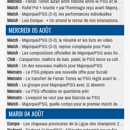
Mercato
- Ferran Torres aurait enfin tranché entre le PSG et le Barça
Match
- Rafel Pol « touché » par l'hommage reçu avant Majorque/PSG
Match
- Majorque/PSG (3-0), les performances individuelles
Match
- Luis Enrique : « On attend le retour de nos internationaux »
MERCREDI 05 AOÛT
Match
- Majorque/PSG (3-0), le résumé et les buts en video
Match
- Majorque/PSG (3-0), reprise compliquée pour Paris
Match
- Les compositions officielles de Majorque/PSG avec Kvara et de nombreux jeunes
Club
- Casquettes, maillots de bain, padel, le PSG lance sa collection été
Match
- Un des nouveaux maillots pour Majorque/PSG
Mercato
- Le PSG prépare une nouvelle offre pour Suzuki
Mercato
- Le transfert de Ferran Torres au PSG réglé avant le 12 août ?
Match
- Le groupe pour Majorque/PSG avec 11 absents
Mercato
- Le PSG officialise un quatrième prêt
Mercato
- Liverpool ne veut pas que Barcola au PSG
Match
- Majorque/PSG, quelle compo pour le premier match de la saison 2026/27 ?
MARDI 04 AOÛT
Europe
- Les chapeaux provisoires de la Ligue des champions 2026/27