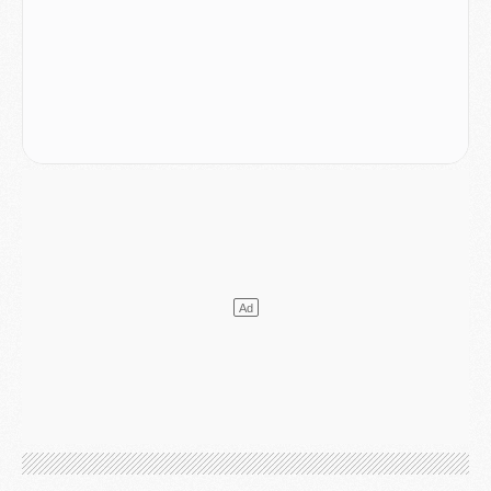
Mercato
- Le transfert de Kolo Muani à la Juventus est officiel
Mercato
- [MAJ] Le PSG a fait une grosse offre à Parme pour Suzuki
Mercato
- Le PSG a envoyé une première offre pour Mika Godts
Club
- Après Pacho, d'autres retours en vue
Mercato
- Changement de dernière minute pour Kolo Muani
SAMEDI 01 AOÛT
Mercato
- L'agent de Mika Godts confirme un accord avec le PSG
Club
- Quels numéros de maillot pour Akliouche et Digne au PSG ?
Match
- Un hommage prévu lors de Brest/PSG
Mercato
- Le PSG et le Barça ont rendez-vous pour Ferran Torres
Mercato
- Guéla Doué dans les listes du PSG
Mercato
- Le transfert de Mika Godts au PSG en bonne voie
VENDREDI 31 JUILLET
Match
- Un diffuseur annoncé pour les deux premiers matchs amicaux du PSG
Mercato
- Le transfert d'Akliouche au PSG bouclé, le montant se précise
Club
- Un retour majeur dans le groupe du PSG
Club
- [MAJ] Ndjantou et deux jeunes du PSG annoncés dans un tournoi U21
Mercato
- L'étonnante piste Suzuki confirmée et onéreuse