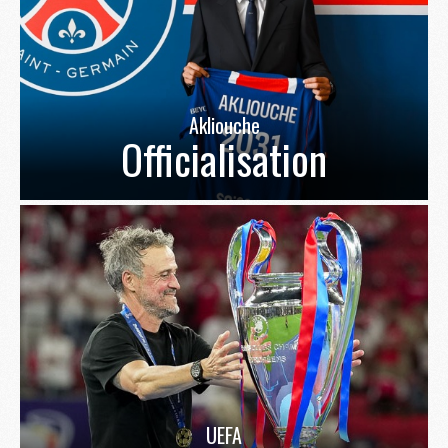
Akliouche
Officialisation
UEFA