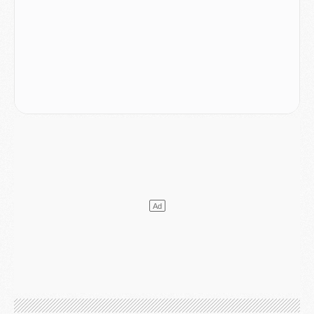
LUNDI 03 AOÛT
Match
- Podcast CulturePSG : Mercato (Godts, Suzuki, Akliouche, Barcola, etc)
Mercato
- L'Ajax attend bien plus de 45M pour Mika Godts
Club
- Quatre retours importants dans le groupe du PSG, et un plus discret
Mercato
- Ayari file en Ligue 2
Club
- Le PSG s'associe avec un géant de la tech
Mercato
- Vu d'Italie, le transfert de Suzuki au PSG est bien engagé
Mercato
- Ferran Torres ne serait pas à vendre, mais...
Europe
- Gros coup dur pour Aston Villa avant de croiser le PSG
DIMANCHE 02 AOÛT
Mercato
- Le transfert de Kolo Muani à la Juventus est officiel
Mercato
- [MAJ] Le PSG a fait une grosse offre à Parme pour Suzuki
Mercato
- Le PSG a envoyé une première offre pour Mika Godts
Club
- Après Pacho, d'autres retours en vue
Mercato
- Changement de dernière minute pour Kolo Muani
SAMEDI 01 AOÛT
Mercato
- L'agent de Mika Godts confirme un accord avec le PSG