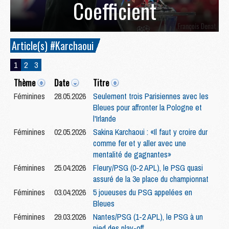
Coefficient
Article(s) #Karchaoui
1
2
3
Thème
Date
Titre
Féminines
28.05.2026
Seulement trois Parisiennes avec les
Bleues pour affronter la Pologne et
l'Irlande
Féminines
02.05.2026
Sakina Karchaoui : «Il faut y croire dur
comme fer et y aller avec une
mentalité de gagnantes»
Féminines
25.04.2026
Fleury/PSG (0-2 APL), le PSG quasi
assuré de la 3e place du championnat
Féminines
03.04.2026
5 joueuses du PSG appelées en
Bleues
Féminines
29.03.2026
Nantes/PSG (1-2 APL), le PSG à un
pied des play-off