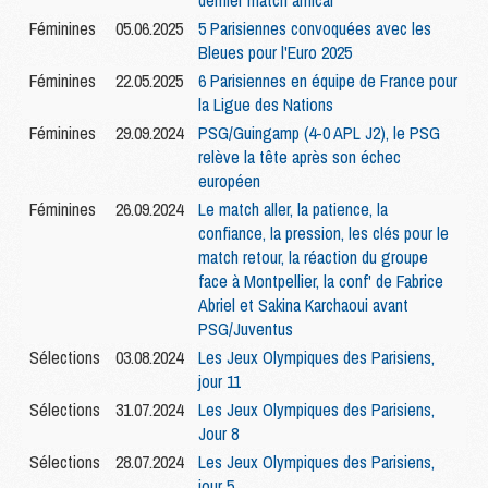
dernier match amical
Féminines
05.06.2025
5 Parisiennes convoquées avec les
Bleues pour l'Euro 2025
Féminines
22.05.2025
6 Parisiennes en équipe de France pour
la Ligue des Nations
Féminines
29.09.2024
PSG/Guingamp (4-0 APL J2), le PSG
relève la tête après son échec
européen
Féminines
26.09.2024
Le match aller, la patience, la
confiance, la pression, les clés pour le
match retour, la réaction du groupe
face à Montpellier, la conf' de Fabrice
Abriel et Sakina Karchaoui avant
PSG/Juventus
Sélections
03.08.2024
Les Jeux Olympiques des Parisiens,
jour 11
Sélections
31.07.2024
Les Jeux Olympiques des Parisiens,
Jour 8
Sélections
28.07.2024
Les Jeux Olympiques des Parisiens,
jour 5