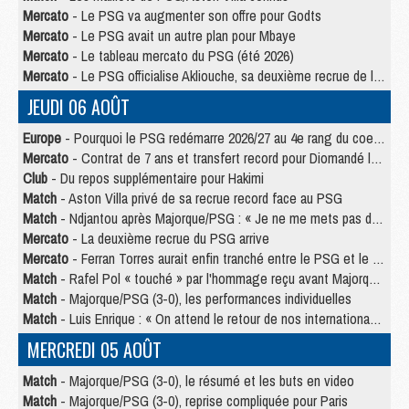
Mercato
- Le PSG va augmenter son offre pour Godts
Mercato
- Le PSG avait un autre plan pour Mbaye
Mercato
- Le tableau mercato du PSG (été 2026)
Mercato
- Le PSG officialise Akliouche, sa deuxième recrue de l’été
JEUDI 06 AOÛT
Europe
- Pourquoi le PSG redémarre 2026/27 au 4e rang du coefficient UEFA
Mercato
- Contrat de 7 ans et transfert record pour Diomandé loin du PSG
Club
- Du repos supplémentaire pour Hakimi
Match
- Aston Villa privé de sa recrue record face au PSG
Match
- Ndjantou après Majorque/PSG : « Je ne me mets pas de plafond »
Mercato
- La deuxième recrue du PSG arrive
Mercato
- Ferran Torres aurait enfin tranché entre le PSG et le Barça
Match
- Rafel Pol « touché » par l'hommage reçu avant Majorque/PSG
Match
- Majorque/PSG (3-0), les performances individuelles
Match
- Luis Enrique : « On attend le retour de nos internationaux »
MERCREDI 05 AOÛT
Match
- Majorque/PSG (3-0), le résumé et les buts en video
Match
- Majorque/PSG (3-0), reprise compliquée pour Paris