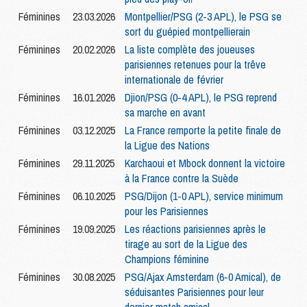
Féminines
23.03.2026
Montpellier/PSG (2-3 APL), le PSG se
sort du guépied montpellierain
Féminines
20.02.2026
La liste complète des joueuses
parisiennes retenues pour la trêve
internationale de février
Féminines
16.01.2026
Djion/PSG (0-4 APL), le PSG reprend
sa marche en avant
Féminines
03.12.2025
La France remporte la petite finale de
la Ligue des Nations
Féminines
29.11.2025
Karchaoui et Mbock donnent la victoire
à la France contre la Suède
Féminines
06.10.2025
PSG/Dijon (1-0 APL), service minimum
pour les Parisiennes
Féminines
19.09.2025
Les réactions parisiennes après le
tirage au sort de la Ligue des
Champions féminine
Féminines
30.08.2025
PSG/Ajax Amsterdam (6-0 Amical), de
séduisantes Parisiennes pour leur