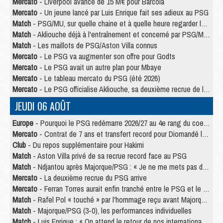
Mercato
- Liverpool avance de 15 M€ pour Barcola
Mercato
- Un jeune lancé par Luis Enrique fait ses adieux au PSG
Match
- PSG/MU, sur quelle chaine et à quelle heure regarder le match ?
Match
- Akliouche déjà à l'entraînement et concerné par PSG/MU ?
Match
- Les maillots de PSG/Aston Villa connus
Mercato
- Le PSG va augmenter son offre pour Godts
Mercato
- Le PSG avait un autre plan pour Mbaye
Mercato
- Le tableau mercato du PSG (été 2026)
Mercato
- Le PSG officialise Akliouche, sa deuxième recrue de l’été
JEUDI 06 AOÛT
Europe
- Pourquoi le PSG redémarre 2026/27 au 4e rang du coefficient UEFA
Mercato
- Contrat de 7 ans et transfert record pour Diomandé loin du PSG
Club
- Du repos supplémentaire pour Hakimi
Match
- Aston Villa privé de sa recrue record face au PSG
Match
- Ndjantou après Majorque/PSG : « Je ne me mets pas de plafond »
Mercato
- La deuxième recrue du PSG arrive
Mercato
- Ferran Torres aurait enfin tranché entre le PSG et le Barça
Match
- Rafel Pol « touché » par l'hommage reçu avant Majorque/PSG
Match
- Majorque/PSG (3-0), les performances individuelles
Match
- Luis Enrique : « On attend le retour de nos internationaux »