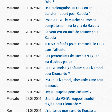
l'été ?
Mercato
09.07.2026
Une prolongation au PSG ou un
transfert record pour Barcola ?
Mercato
30.06.2026
Pour le PSG, le marché se trompe
complètement sur le prix de Barcola
Mercato
29.06.2026
Le vent est en train de tourner pour
Barcola
Mercato
19.06.2026
100 M€ refusés pour Diomande, le PSG
dans l'attente
Mercato
18.06.2026
Les prétendants de Barcola s'agitent
sur d'autres pistes
Mercato
16.06.2026
Le PSG moins généreux que Liverpool
pour Diomande ?
Mercato
04.06.2026
PSG ou Liverpool, Diomande aime tout
le monde
Mercato
02.06.2026
Départ surprise pour Zabarnyi ?
Mercato
02.06.2026
Une finale PSG/Liverpool bientôt
réglée pour Diomande ?
Rés.
01.06.2026
L'inattendu message de Konaté à