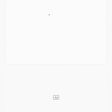
Mercato
- Le plan du PSG pour Suzuki et Chevalier se précise
Mercato
- L'Ajax refuse la première offre du PSG pour Godts
Mercato
- Le PSG veut accélérer, Ferran Torres temporise
Mercato
- Liverpool encore très loin du compte pour Barcola
LUNDI 03 AOÛT
Match
- Podcast CulturePSG : Mercato (Godts, Suzuki, Akliouche, Barcola, etc)
Mercato
- L'Ajax attend bien plus de 45M pour Mika Godts
Club
- Quatre retours importants dans le groupe du PSG, et un plus discret
Mercato
- Ayari file en Ligue 2
Club
- Le PSG s'associe avec un géant de la tech
Mercato
- Vu d'Italie, le transfert de Suzuki au PSG est bien engagé
Mercato
- Ferran Torres ne serait pas à vendre, mais...
Europe
- Gros coup dur pour Aston Villa avant de croiser le PSG
DIMANCHE 02 AOÛT
Mercato
- Le transfert de Kolo Muani à la Juventus est officiel
Mercato
- [MAJ] Le PSG a fait une grosse offre à Parme pour Suzuki
Mercato
- Le PSG a envoyé une première offre pour Mika Godts
Club
- Après Pacho, d'autres retours en vue