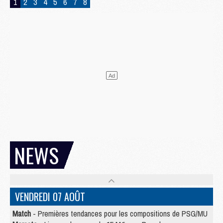
1
2
3
4
5
6
7
8
NEWS
VENDREDI 07 AOÛT
Match
- Premières tendances pour les compositions de PSG/MU