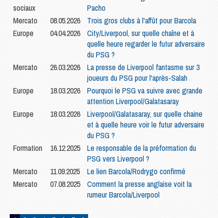
sociaux
Pacho
Mercato
08.05.2026
Trois gros clubs à l'affût pour Barcola
Europe
04.04.2026
City/Liverpool, sur quelle chaîne et à
quelle heure regarder le futur adversaire
du PSG ?
Mercato
26.03.2026
La presse de Liverpool fantasme sur 3
joueurs du PSG pour l'après-Salah
Europe
18.03.2026
Pourquoi le PSG va suivre avec grande
attention Liverpool/Galatasaray
Europe
18.03.2026
Liverpool/Galatasaray, sur quelle chaine
et à quelle heure voir le futur adversaire
du PSG ?
Formation
16.12.2025
Le responsable de la préformation du
PSG vers Liverpool ?
Mercato
11.09.2025
Le lien Barcola/Rodrygo confirmé
Mercato
07.08.2025
Comment la presse anglaise voit la
rumeur Barcola/Liverpool