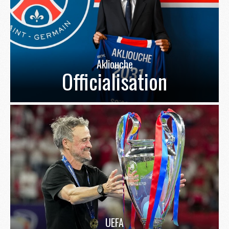
Akliouche
Officialisation
UEFA