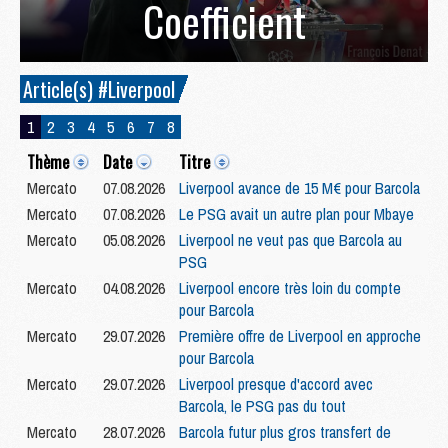
Coefficient
Article(s) #Liverpool
1
2
3
4
5
6
7
8
Thème
Date
Titre
Mercato
07.08.2026
Liverpool avance de 15 M€ pour Barcola
Mercato
07.08.2026
Le PSG avait un autre plan pour Mbaye
Mercato
05.08.2026
Liverpool ne veut pas que Barcola au
PSG
Mercato
04.08.2026
Liverpool encore très loin du compte
pour Barcola
Mercato
29.07.2026
Première offre de Liverpool en approche
pour Barcola
Mercato
29.07.2026
Liverpool presque d'accord avec
Barcola, le PSG pas du tout
Mercato
28.07.2026
Barcola futur plus gros transfert de