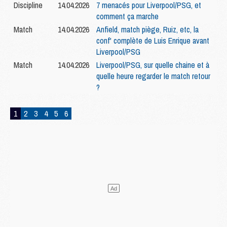
Discipline
14.04.2026
7 menacés pour Liverpool/PSG, et
comment ça marche
Match
14.04.2026
Anfield, match piège, Ruiz, etc, la
conf' complète de Luis Enrique avant
Liverpool/PSG
Match
14.04.2026
Liverpool/PSG, sur quelle chaine et à
quelle heure regarder le match retour
?
1
2
3
4
5
6