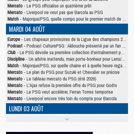
Mercato
- Le PSG officialise un quatrième prêt
Mercato
- Liverpool ne veut pas que Barcola au PSG
Match
- Majorque/PSG, quelle compo pour le premier match de la saison 2026/27 ?
MARDI 04 AOÛT
Europe
- Les chapeaux provisoires de la Ligue des champions 2026/27
Podcast
- Podcast CulturePSG : Akliouche présenté par un fan de Monaco
Club
- Le PSG dévoile sa première collection d'entraînement pour 2026/2027
Discipline
- Un arbitre inattendu, mais porte-bonheur pour Lens/PSG
Match
- Majorque/PSG, sur quelle chaine et à quelle heure regarder le match ?
Mercato
- Le plan du PSG pour Suzuki et Chevalier se précise
Mercato
- Le tableau mercato du PSG (été 2026)
Mercato
- L'Ajax refuse la première offre du PSG pour Godts
Mercato
- Le PSG veut accélérer, Ferran Torres temporise
Mercato
- Liverpool encore très loin du compte pour Barcola
LUNDI 03 AOÛT
Match
- Podcast CulturePSG : Mercato (Godts, Suzuki, Akliouche, Barcola, etc)
Mercato
- L'Ajax attend bien plus de 45M pour Mika Godts
Club
- Quatre retours importants dans le groupe du PSG, et un plus discret