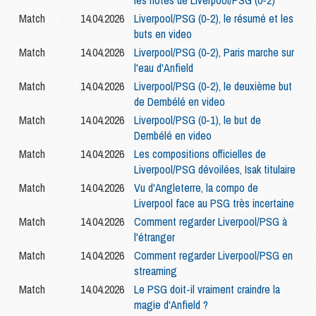
les notes de Liverpool/PSG (0-2)
Match
14.04.2026
Liverpool/PSG (0-2), le résumé et les
buts en video
Match
14.04.2026
Liverpool/PSG (0-2), Paris marche sur
l'eau d'Anfield
Match
14.04.2026
Liverpool/PSG (0-2), le deuxième but
de Dembélé en video
Match
14.04.2026
Liverpool/PSG (0-1), le but de
Dembélé en video
Match
14.04.2026
Les compositions officielles de
Liverpool/PSG dévoilées, Isak titulaire
Match
14.04.2026
Vu d'Angleterre, la compo de
Liverpool face au PSG très incertaine
Match
14.04.2026
Comment regarder Liverpool/PSG à
l'étranger
Match
14.04.2026
Comment regarder Liverpool/PSG en
streaming
Match
14.04.2026
Le PSG doit-il vraiment craindre la
magie d'Anfield ?