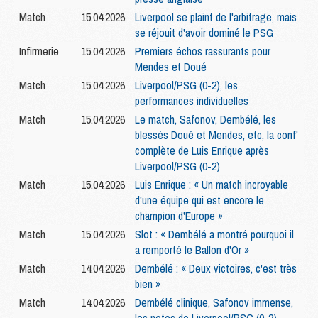
Match
15.04.2026
Liverpool se plaint de l'arbitrage, mais
se réjouit d'avoir dominé le PSG
Infirmerie
15.04.2026
Premiers échos rassurants pour
Mendes et Doué
Match
15.04.2026
Liverpool/PSG (0-2), les
performances individuelles
Match
15.04.2026
Le match, Safonov, Dembélé, les
blessés Doué et Mendes, etc, la conf'
complète de Luis Enrique après
Liverpool/PSG (0-2)
Match
15.04.2026
Luis Enrique : « Un match incroyable
d'une équipe qui est encore le
champion d'Europe »
Match
15.04.2026
Slot : « Dembélé a montré pourquoi il
a remporté le Ballon d'Or »
Match
14.04.2026
Dembélé : « Deux victoires, c'est très
bien »
Match
14.04.2026
Dembélé clinique, Safonov immense,