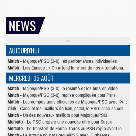
NEWS
AUJOURD'HUI
Match
- Majorque/PSG (3-0), les performances individuelles
Match
- Luis Enrique : « On attend le retour de nos internationaux »
MERCREDI 05 AOÛT
Match
- Majorque/PSG (3-0), le résumé et les buts en video
Match
- Majorque/PSG (3-0), reprise compliquée pour Paris
Match
- Les compositions officielles de Majorque/PSG avec Kvara et de nombreux jeunes
Club
- Casquettes, maillots de bain, padel, le PSG lance sa collection été
Match
- Un des nouveaux maillots pour Majorque/PSG
Mercato
- Le PSG prépare une nouvelle offre pour Suzuki
Mercato
- Le transfert de Ferran Torres au PSG réglé avant le 12 août ?
Match
- Le groupe pour Majorque/PSG avec 11 absents