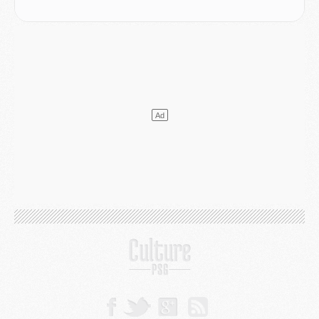
VENDREDI 31 JUILLET
Match
- Un diffuseur annoncé pour les deux premiers matchs amicaux du PSG
Mercato
- Le transfert d'Akliouche au PSG bouclé, le montant se précise
Club
- Un retour majeur dans le groupe du PSG
Club
- [MAJ] Ndjantou et deux jeunes du PSG annoncés dans un tournoi U21
Mercato
- L'étonnante piste Suzuki confirmée et onéreuse
JEUDI 30 JUILLET
Sélections
- Ancelotti fait le ménage au Brésil mais veut garder Marquinhos
Mercato
- Le statu quo du milieu du PSG se précise
Club
- Le PSG plutôt que la FIFA pour Al-Khelaïfi, poussé par l'UEFA ?
Mercato
- Le PSG presserait Ferran Torres de se décider, deux pistes de secours
Club
- Déguisements, shopping, double scouting, Luis Campos dévoile ses méthodes
Mercato
- Kroupi retiré du mercato
Mercato
- Enfin une avancée dans le transfert d'Akliouche
MERCREDI 29 JUILLET
Mercato
- Ferran Torres priorité du PSG, mais ouvert à tout
Mercato
- Première offre de Liverpool en approche pour Barcola