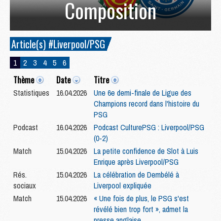
Composition
Article(s) #Liverpool/PSG
1
2
3
4
5
6
Thème
Date
Titre
Statistiques
16.04.2026
Une 6e demi-finale de Ligue des
Champions record dans l'histoire du
PSG
Podcast
16.04.2026
Podcast CulturePSG : Liverpool/PSG
(0-2)
Match
15.04.2026
La petite confidence de Slot à Luis
Enrique après Liverpool/PSG
Rés.
15.04.2026
La célébration de Dembélé à
sociaux
Liverpool expliquée
Match
15.04.2026
« Une fois de plus, le PSG s'est
révélé bien trop fort », admet la
presse anglaise