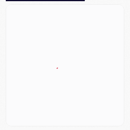
Mercato
- Liverpool encore très loin du compte pour Barcola
LUNDI 03 AOÛT
Match
- Podcast CulturePSG : Mercato (Godts, Suzuki, Akliouche, Barcola, etc)
Mercato
- L'Ajax attend bien plus de 45M pour Mika Godts
Club
- Quatre retours importants dans le groupe du PSG, et un plus discret
Mercato
- Ayari file en Ligue 2
Club
- Le PSG s'associe avec un géant de la tech
Mercato
- Vu d'Italie, le transfert de Suzuki au PSG est bien engagé
Mercato
- Ferran Torres ne serait pas à vendre, mais...
Europe
- Gros coup dur pour Aston Villa avant de croiser le PSG
DIMANCHE 02 AOÛT
Mercato
- Le transfert de Kolo Muani à la Juventus est officiel
Mercato
- [MAJ] Le PSG a fait une grosse offre à Parme pour Suzuki
Mercato
- Le PSG a envoyé une première offre pour Mika Godts
Club
- Après Pacho, d'autres retours en vue
Mercato
- Changement de dernière minute pour Kolo Muani
SAMEDI 01 AOÛT