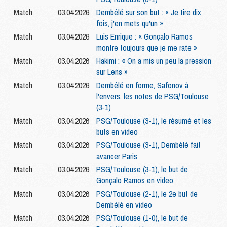
Match
03.04.2026
Dembélé sur son but : « Je tire dix
fois, j'en mets qu'un »
Match
03.04.2026
Luis Enrique : « Gonçalo Ramos
montre toujours que je me rate »
Match
03.04.2026
Hakimi : « On a mis un peu la pression
sur Lens »
Match
03.04.2026
Dembélé en forme, Safonov à
l'envers, les notes de PSG/Toulouse
(3-1)
Match
03.04.2026
PSG/Toulouse (3-1), le résumé et les
buts en video
Match
03.04.2026
PSG/Toulouse (3-1), Dembélé fait
avancer Paris
Match
03.04.2026
PSG/Toulouse (3-1), le but de
Gonçalo Ramos en video
Match
03.04.2026
PSG/Toulouse (2-1), le 2e but de
Dembélé en video
Match
03.04.2026
PSG/Toulouse (1-0), le but de