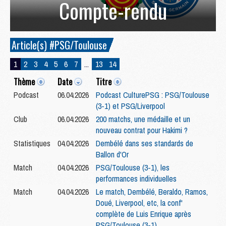
Compte-rendu
Article(s) #PSG/Toulouse
1
2
3
4
5
6
7
...
13
14
Thème
Date
Titre
Podcast
06.04.2026
Podcast CulturePSG : PSG/Toulouse
(3-1) et PSG/Liverpool
Club
06.04.2026
200 matchs, une médaille et un
nouveau contrat pour Hakimi ?
Statistiques
04.04.2026
Dembélé dans ses standards de
Ballon d'Or
Match
04.04.2026
PSG/Toulouse (3-1), les
performances individuelles
Match
04.04.2026
Le match, Dembélé, Beraldo, Ramos,
Doué, Liverpool, etc, la conf'
complète de Luis Enrique après
PSG/Toulouse (3-1)