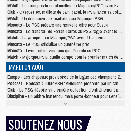
Match
- Les compositions officielles de Majorque/PSG avec Kvara et de nombreux jeunes
Club
- Casquettes, maillots de bain, padel, le PSG lance sa collection été
Match
- Un des nouveaux maillots pour Majorque/PSG
Mercato
- Le PSG prépare une nouvelle offre pour Suzuki
Mercato
- Le transfert de Ferran Torres au PSG réglé avant le 12 août ?
Match
- Le groupe pour Majorque/PSG avec 11 absents
Mercato
- Le PSG officialise un quatrième prêt
Mercato
- Liverpool ne veut pas que Barcola au PSG
Match
- Majorque/PSG, quelle compo pour le premier match de la saison 2026/27 ?
MARDI 04 AOÛT
Europe
- Les chapeaux provisoires de la Ligue des champions 2026/27
Podcast
- Podcast CulturePSG : Akliouche présenté par un fan de Monaco
Club
- Le PSG dévoile sa première collection d'entraînement pour 2026/2027
Discipline
- Un arbitre inattendu, mais porte-bonheur pour Lens/PSG
Match
- Majorque/PSG, sur quelle chaine et à quelle heure regarder le match ?
Mercato
- Le plan du PSG pour Suzuki et Chevalier se précise
Mercato
- Le tableau mercato du PSG (été 2026)
SOUTENEZ NOUS
Mercato
- L'Ajax refuse la première offre du PSG pour Godts
Mercato
- Le PSG veut accélérer, Ferran Torres temporise