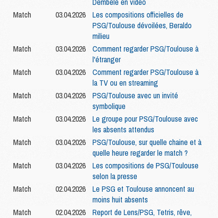
Dembélé en video
Match
03.04.2026
Les compositions officielles de
PSG/Toulouse dévoilées, Beraldo
milieu
Match
03.04.2026
Comment regarder PSG/Toulouse à
l'étranger
Match
03.04.2026
Comment regarder PSG/Toulouse à
la TV ou en streaming
Match
03.04.2026
PSG/Toulouse avec un invité
symbolique
Match
03.04.2026
Le groupe pour PSG/Toulouse avec
les absents attendus
Match
03.04.2026
PSG/Toulouse, sur quelle chaine et à
quelle heure regarder le match ?
Match
03.04.2026
Les compositions de PSG/Toulouse
selon la presse
Match
02.04.2026
Le PSG et Toulouse annoncent au
moins huit absents
Match
02.04.2026
Report de Lens/PSG, Tetris, rêve,