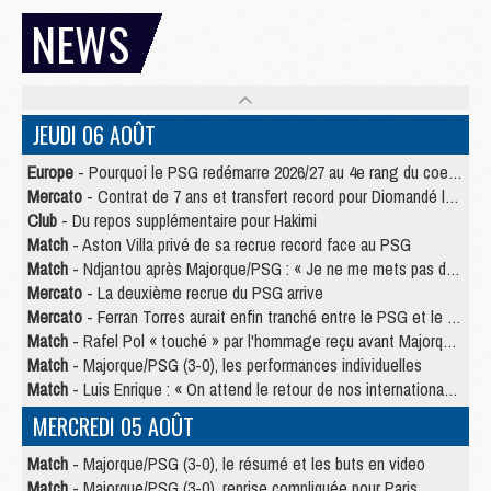
NEWS
JEUDI 06 AOÛT
Europe
- Pourquoi le PSG redémarre 2026/27 au 4e rang du coefficient UEFA
Mercato
- Contrat de 7 ans et transfert record pour Diomandé loin du PSG
Club
- Du repos supplémentaire pour Hakimi
Match
- Aston Villa privé de sa recrue record face au PSG
Match
- Ndjantou après Majorque/PSG : « Je ne me mets pas de plafond »
Mercato
- La deuxième recrue du PSG arrive
Mercato
- Ferran Torres aurait enfin tranché entre le PSG et le Barça
Match
- Rafel Pol « touché » par l'hommage reçu avant Majorque/PSG
Match
- Majorque/PSG (3-0), les performances individuelles
Match
- Luis Enrique : « On attend le retour de nos internationaux »
MERCREDI 05 AOÛT
Match
- Majorque/PSG (3-0), le résumé et les buts en video
Match
- Majorque/PSG (3-0), reprise compliquée pour Paris