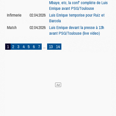
Mbaye, etc, la conf' complète de Luis
Enrique avant PSG/Toulouse
Infirmerie
02.04.2026
Luis Enrique temporise pour Ruiz et
Barcola
Match
02.04.2026
Luis Enrique devant la presse à 13h
avant PSG/Toulouse (live video)
1
2
3
4
5
6
7
...
13
14