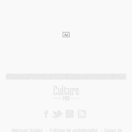
Mercato
- L'agent de Mika Godts confirme un accord avec le PSG
Club
- Quels numéros de maillot pour Akliouche et Digne au PSG ?
Match
- Un hommage prévu lors de Brest/PSG
Mercato
- Le PSG et le Barça ont rendez-vous pour Ferran Torres
Mercato
- Guéla Doué dans les listes du PSG
Mercato
- Le transfert de Mika Godts au PSG en bonne voie
VENDREDI 31 JUILLET
Match
- Un diffuseur annoncé pour les deux premiers matchs amicaux du PSG
Mercato
- Le transfert d'Akliouche au PSG bouclé, le montant se précise
Club
- Un retour majeur dans le groupe du PSG
Club
- [MAJ] Ndjantou et deux jeunes du PSG annoncés dans un tournoi U21
Mercato
- L'étonnante piste Suzuki confirmée et onéreuse
JEUDI 30 JUILLET
Sélections
- Ancelotti fait le ménage au Brésil mais veut garder Marquinhos
Mercato
- Le statu quo du milieu du PSG se précise
Club
- Le PSG plutôt que la FIFA pour Al-Khelaïfi, poussé par l'UEFA ?
Mercato
- Le PSG presserait Ferran Torres de se décider, deux pistes de secours
Club
- Déguisements, shopping, double scouting, Luis Campos dévoile ses méthodes
Mentions légales
-
Politique de confidentialité
-
Équipe de