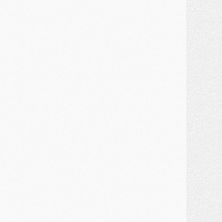
JEUDI 30 JUILLET
élections
- Ancelotti fait le ménage au Brésil mais veut garder Marquinhos
ercato
- Le statu quo du milieu du PSG se précise
lub
- Le PSG plutôt que la FIFA pour Al-Khelaïfi, poussé par l'UEFA ?
ercato
- Le PSG presserait Ferran Torres de se décider, deux pistes de secours
lub
- Déguisements, shopping, double scouting, Luis Campos dévoile ses méthodes
ercato
- Kroupi retiré du mercato
ercato
- Enfin une avancée dans le transfert d'Akliouche
MERCREDI 29 JUILLET
ercato
- Ferran Torres priorité du PSG, mais ouvert à tout
ercato
- Première offre de Liverpool en approche pour Barcola
ercato
- Le montant du transfert de Kolo Muani se précise, la formule aussi
ercato
- Kolo Muani attendu en Italie, son transfert débloqué
ercato
- Monaco a encore repoussé une offre du PSG pour Akliouche
ercato
- Liverpool presque d'accord avec Barcola, le PSG pas du tout
ercato
- Moment décisif pour le transfert de Kolo Muani
MARDI 28 JUILLET
ercato
- Des intermédiaires ont tenté de relancer Diomande au PSG