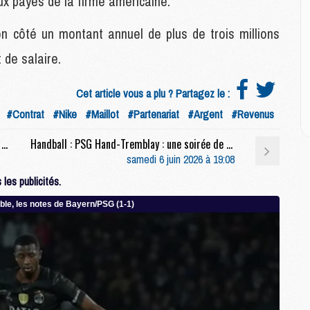
ux payés de la firme américaine.
P
C
n côté un montant annuel de plus de trois millions
D
M
t de salaire.
M
M
M
Cet article vous a plu ? Partagez le :
M
#Contrat
#Nike
#Maillot
#Partenariat
#Argent
#Revenus
Sélections : Le résumé vidéo de Brésil/Egypte avec la boulette de Marquinhos
Handball : PSG Hand-Tremblay : une soirée de fête pour terminer en beauté
M
samedi 6 juin 2026 à 19:08
M
les publicités.
C
M
C
M
M
E
M