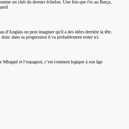
S
M
C
M
C
M
M
M
M
M
M
M
M
M
M