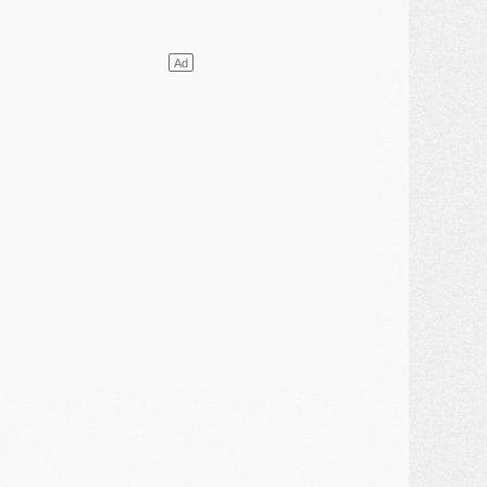
ercato
- [MAJ] Le PSG a fait une grosse offre à Parme pour Suzuki
ercato
- Le PSG a envoyé une première offre pour Mika Godts
lub
- Après Pacho, d'autres retours en vue
ercato
- Changement de dernière minute pour Kolo Muani
SAMEDI 01 AOÛT
ercato
- L'agent de Mika Godts confirme un accord avec le PSG
lub
- Quels numéros de maillot pour Akliouche et Digne au PSG ?
atch
- Un hommage prévu lors de Brest/PSG
ercato
- Le PSG et le Barça ont rendez-vous pour Ferran Torres
ercato
- Guéla Doué dans les listes du PSG
ercato
- Le transfert de Mika Godts au PSG en bonne voie
VENDREDI 31 JUILLET
atch
- Un diffuseur annoncé pour les deux premiers matchs amicaux du PSG
ercato
- Le transfert d'Akliouche au PSG bouclé, le montant se précise
lub
- Un retour majeur dans le groupe du PSG
lub
- [MAJ] Ndjantou et deux jeunes du PSG annoncés dans un tournoi U21
ercato
- L'étonnante piste Suzuki confirmée et onéreuse