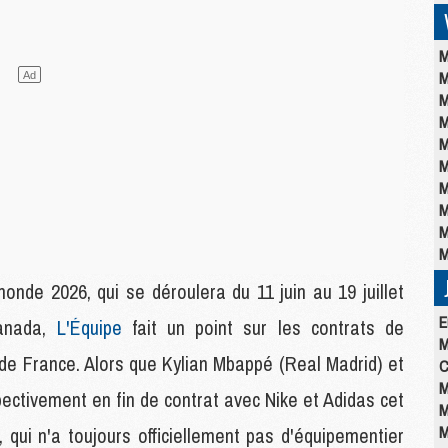
M
M
M
M
M
M
M
M
M
M
nde 2026, qui se déroulera du 11 juin au 19 juillet
E
Canada,
L'Équipe
fait un point sur les contrats de
M
 de France. Alors que Kylian Mbappé (Real Madrid) et
C
M
ectivement en fin de contrat avec Nike et Adidas cet
M
M
 qui n'a toujours officiellement pas d'équipementier