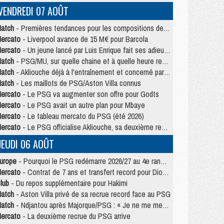
VENDREDI 07 AOÛT
atch
- Premières tendances pour les compositions de PSG/MU
ercato
- Liverpool avance de 15 M€ pour Barcola
ercato
- Un jeune lancé par Luis Enrique fait ses adieux au PSG
atch
- PSG/MU, sur quelle chaine et à quelle heure regarder le match ?
atch
- Akliouche déjà à l'entraînement et concerné par PSG/MU ?
atch
- Les maillots de PSG/Aston Villa connus
ercato
- Le PSG va augmenter son offre pour Godts
ercato
- Le PSG avait un autre plan pour Mbaye
ercato
- Le tableau mercato du PSG (été 2026)
ercato
- Le PSG officialise Akliouche, sa deuxième recrue de l’été
JEUDI 06 AOÛT
urope
- Pourquoi le PSG redémarre 2026/27 au 4e rang du coefficient UEFA
ercato
- Contrat de 7 ans et transfert record pour Diomandé loin du PSG
lub
- Du repos supplémentaire pour Hakimi
atch
- Aston Villa privé de sa recrue record face au PSG
atch
- Ndjantou après Majorque/PSG : « Je ne me mets pas de plafond »
ercato
- La deuxième recrue du PSG arrive