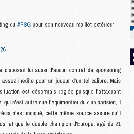
M
M
M
M
eting du
#PSG
pour son nouveau maillot extérieur
M
026
M
M
C
M
 disposait lui aussi d'aucun contrat de sponsoring
M
 assez inédite pour un joueur d'un tel calibre. Mais
M
M
e situation est désormais réglée puisque l'attaquant
M
M
qui n'est autre que l'équimentier du club parisien, il
M
écis n'est indiqué, cette même source assure qu'il
euros, et que le double champion d'Europe, âgé de 21
E