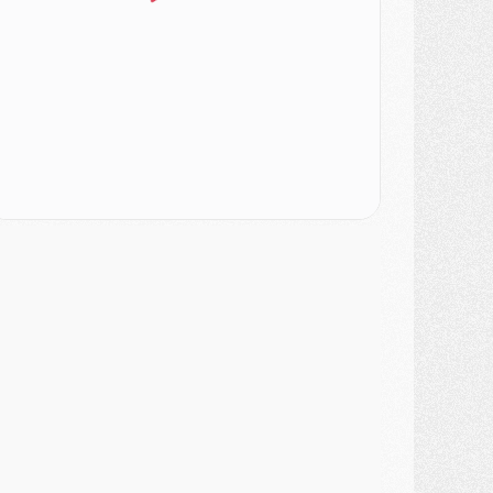
odcast
- Podcast CulturePSG : Akliouche présenté par un fan de Monaco
lub
- Le PSG dévoile sa première collection d'entraînement pour 2026/2027
iscipline
- Un arbitre inattendu, mais porte-bonheur pour Lens/PSG
atch
- Majorque/PSG, sur quelle chaine et à quelle heure regarder le match ?
ercato
- Le plan du PSG pour Suzuki et Chevalier se précise
ercato
- L'Ajax refuse la première offre du PSG pour Godts
ercato
- Le PSG veut accélérer, Ferran Torres temporise
ercato
- Liverpool encore très loin du compte pour Barcola
LUNDI 03 AOÛT
atch
- Podcast CulturePSG : Mercato (Godts, Suzuki, Akliouche, Barcola, etc)
ercato
- L'Ajax attend bien plus de 45M pour Mika Godts
lub
- Quatre retours importants dans le groupe du PSG, et un plus discret
ercato
- Ayari file en Ligue 2
lub
- Le PSG s'associe avec un géant de la tech
ercato
- Vu d'Italie, le transfert de Suzuki au PSG est bien engagé
ercato
- Ferran Torres ne serait pas à vendre, mais...
urope
- Gros coup dur pour Aston Villa avant de croiser le PSG
DIMANCHE 02 AOÛT
ercato
- Le transfert de Kolo Muani à la Juventus est officiel