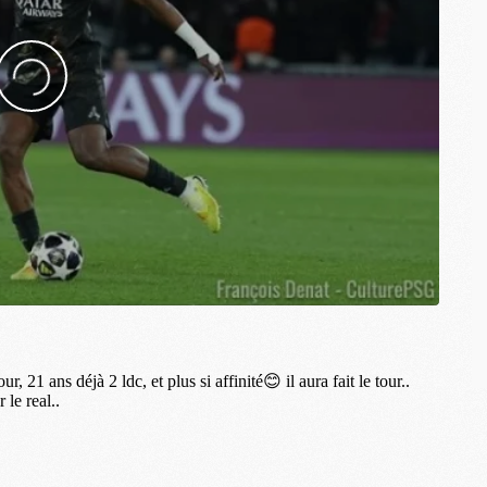
M
M
C
M
M
C
M
M
M
M
M
M
C
C
M