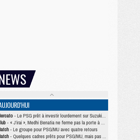
NEWS
AUJOURD'HUI
ercato
- Le PSG prêt à investir lourdement sur Suzuki malgré Safonov et Chevalier
lub
- « J’irai », Medhi Benatia ne ferme pas la porte à une arrivée au PSG
atch
- Le groupe pour PSG/MU avec quatre retours
atch
- Quelques cadres prêts pour PSG/MU, mais pas Akliouche ?