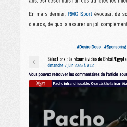
ans, est désormais l'un des athlètes les mie
En mars dernier,
RMC Sport
évoquait de so
d'euros, de quoi s'assurer un joli complémen
#Desire Doue
#Sponsoring
dimanche 7 juin 2026 à 9:12
Vous pouvez retrouver les commentaires de l'article sous 