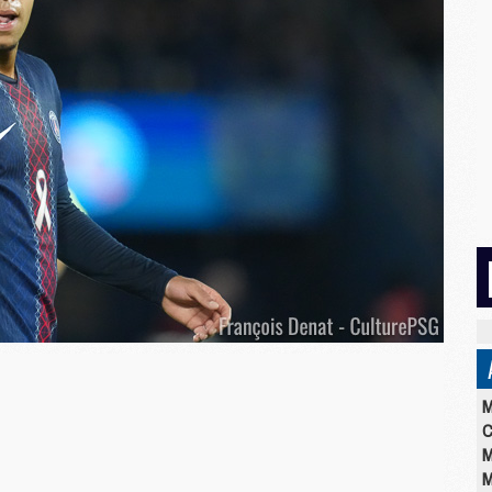
M
C
M
M