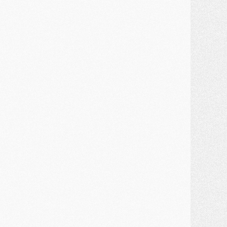
ercato
- Guéla Doué dans les listes du PSG
ercato
- Le transfert de Mika Godts au PSG en bonne voie
VENDREDI 31 JUILLET
atch
- Un diffuseur annoncé pour les deux premiers matchs amicaux du PSG
ercato
- Le transfert d'Akliouche au PSG bouclé, le montant se précise
lub
- Un retour majeur dans le groupe du PSG
lub
- [MAJ] Ndjantou et deux jeunes du PSG annoncés dans un tournoi U21
ercato
- L'étonnante piste Suzuki confirmée et onéreuse
JEUDI 30 JUILLET
élections
- Ancelotti fait le ménage au Brésil mais veut garder Marquinhos
ercato
- Le statu quo du milieu du PSG se précise
lub
- Le PSG plutôt que la FIFA pour Al-Khelaïfi, poussé par l'UEFA ?
ercato
- Le PSG presserait Ferran Torres de se décider, deux pistes de secours
lub
- Déguisements, shopping, double scouting, Luis Campos dévoile ses méthodes
ercato
- Kroupi retiré du mercato
ercato
- Enfin une avancée dans le transfert d'Akliouche
MERCREDI 29 JUILLET