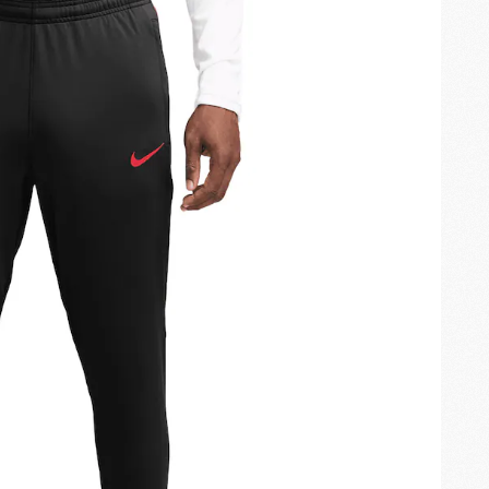
M
M
M
M
C
C
M
S
M
C
M
C
M
M