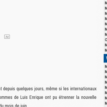
M
M
M
M
M
M
M
C
M
M
M
M
M
M
M
t depuis quelques jours, même si les internationaux
M
hommes de Luis Enrique ont pu étrenner la nouvelle
M
M
u mois de juin.