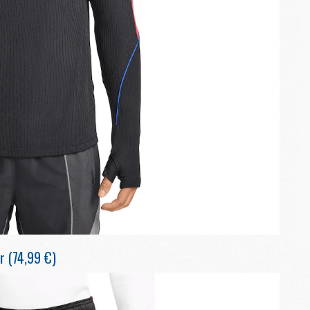
M
C
M
C
M
M
E
M
M
M
C
M
r (74,99 €)
M
C
M
M