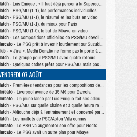
atch
- Luis Enrique : « Il faut déjà penser à la Supercoupe »
atch
- PSG/MU (1-1), les performances individuelles
atch
- PSG/MU (1-1), le résumé et les buts en video
atch
- PSG/MU (1-1), du mieux pour Paris
atch
- PSG/MU (1-0), le but de Mbaye en video
atch
- Les compositions officielles de PSG/MU dévoilées, Pacho titulaire
ercato
- Le PSG prêt à investir lourdement sur Suzuki malgré Safonov et Chevalier
lub
- « J’irai », Medhi Benatia ne ferme pas la porte à une arrivée au PSG
atch
- Le groupe pour PSG/MU avec quatre retours
atch
- Quelques cadres prêts pour PSG/MU, mais pas Akliouche ?
VENDREDI 07 AOÛT
atch
- Premières tendances pour les compositions de PSG/MU
ercato
- Liverpool avance de 15 M€ pour Barcola
ercato
- Un jeune lancé par Luis Enrique fait ses adieux au PSG
atch
- PSG/MU, sur quelle chaine et à quelle heure regarder le match ?
atch
- Akliouche déjà à l'entraînement et concerné par PSG/MU ?
atch
- Les maillots de PSG/Aston Villa connus
ercato
- Le PSG va augmenter son offre pour Godts
ercato
- Le PSG avait un autre plan pour Mbaye