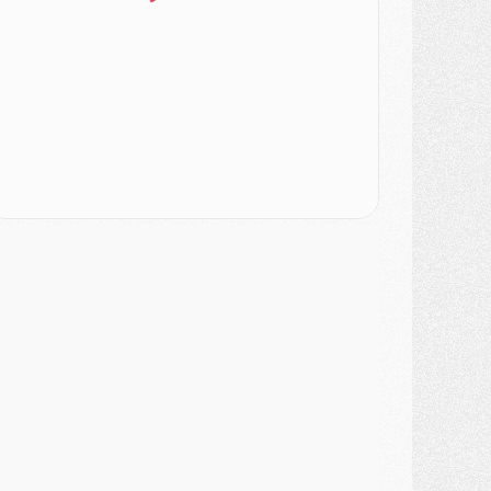
atch
- Un des nouveaux maillots pour Majorque/PSG
ercato
- Le PSG prépare une nouvelle offre pour Suzuki
ercato
- Le transfert de Ferran Torres au PSG réglé avant le 12 août ?
atch
- Le groupe pour Majorque/PSG avec 11 absents
ercato
- Le PSG officialise un quatrième prêt
ercato
- Liverpool ne veut pas que Barcola au PSG
atch
- Majorque/PSG, quelle compo pour le premier match de la saison 2026/27 ?
MARDI 04 AOÛT
urope
- Les chapeaux provisoires de la Ligue des champions 2026/27
odcast
- Podcast CulturePSG : Akliouche présenté par un fan de Monaco
lub
- Le PSG dévoile sa première collection d'entraînement pour 2026/2027
iscipline
- Un arbitre inattendu, mais porte-bonheur pour Lens/PSG
atch
- Majorque/PSG, sur quelle chaine et à quelle heure regarder le match ?
ercato
- Le plan du PSG pour Suzuki et Chevalier se précise
ercato
- L'Ajax refuse la première offre du PSG pour Godts
ercato
- Le PSG veut accélérer, Ferran Torres temporise
ercato
- Liverpool encore très loin du compte pour Barcola
LUNDI 03 AOÛT
atch
- Podcast CulturePSG : Mercato (Godts, Suzuki, Akliouche, Barcola, etc)