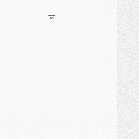
ercato
- L'Ajax attend bien plus de 45M pour Mika Godts
lub
- Quatre retours importants dans le groupe du PSG, et un plus discret
ercato
- Ayari file en Ligue 2
lub
- Le PSG s'associe avec un géant de la tech
ercato
- Vu d'Italie, le transfert de Suzuki au PSG est bien engagé
ercato
- Ferran Torres ne serait pas à vendre, mais...
urope
- Gros coup dur pour Aston Villa avant de croiser le PSG
DIMANCHE 02 AOÛT
ercato
- Le transfert de Kolo Muani à la Juventus est officiel
ercato
- [MAJ] Le PSG a fait une grosse offre à Parme pour Suzuki
ercato
- Le PSG a envoyé une première offre pour Mika Godts
lub
- Après Pacho, d'autres retours en vue
ercato
- Changement de dernière minute pour Kolo Muani
SAMEDI 01 AOÛT
ercato
- L'agent de Mika Godts confirme un accord avec le PSG
lub
- Quels numéros de maillot pour Akliouche et Digne au PSG ?
atch
- Un hommage prévu lors de Brest/PSG
ercato
- Le PSG et le Barça ont rendez-vous pour Ferran Torres