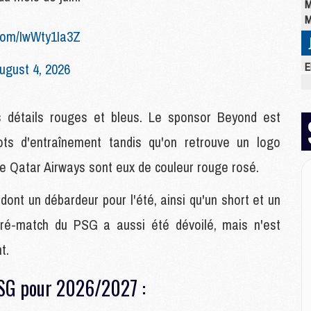
M
M
.com/IwWty1Ia3Z
E
ugust 4, 2026
M
C
M
 détails rouges et bleus. Le sponsor Beyond est
M
ts d'entraînement tandis qu'on retrouve un logo
M
M
 Qatar Airways sont eux de couleur rouge rosé.
M
M
dont un débardeur pour l'été, ainsi qu'un short et un
M
ré-match du PSG a aussi été dévoilé, mais n'est
t.
M
M
SG pour 2026/2027 :
M
C