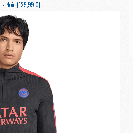
M
l - Noir (129,99 €)
M
M
M
M
M
M
E
P
C
D
M
M
M
M
M
M