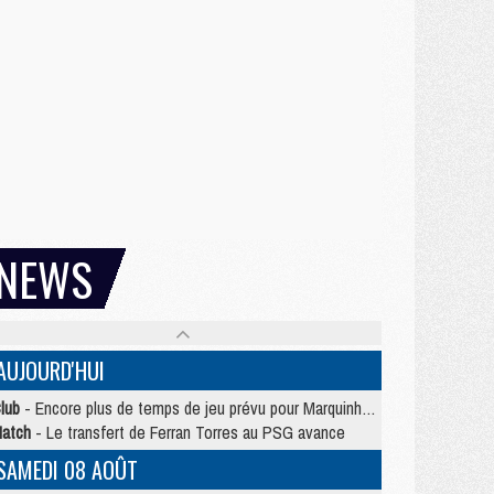
NEWS
AUJOURD'HUI
lub
- Encore plus de temps de jeu prévu pour Marquinhos et les Portugais en Supercoupe
atch
- Le transfert de Ferran Torres au PSG avance
SAMEDI 08 AOÛT