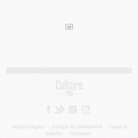
Club
- Quels numéros de maillot pour Akliouche et Digne au PSG ?
Match
- Un hommage prévu lors de Brest/PSG
Mercato
- Le PSG et le Barça ont rendez-vous pour Ferran Torres
Mercato
- Guéla Doué dans les listes du PSG
Mercato
- Le transfert de Mika Godts au PSG en bonne voie
VENDREDI 31 JUILLET
Match
- Un diffuseur annoncé pour les deux premiers matchs amicaux du PSG
Mercato
- Le transfert d'Akliouche au PSG bouclé, le montant se précise
Club
- Un retour majeur dans le groupe du PSG
Club
- [MAJ] Ndjantou et deux jeunes du PSG annoncés dans un tournoi U21
Mercato
- L'étonnante piste Suzuki confirmée et onéreuse
JEUDI 30 JUILLET
Sélections
- Ancelotti fait le ménage au Brésil mais veut garder Marquinhos
Mercato
- Le statu quo du milieu du PSG se précise
Club
- Le PSG plutôt que la FIFA pour Al-Khelaïfi, poussé par l'UEFA ?
Mercato
- Le PSG presserait Ferran Torres de se décider, deux pistes de secours
Club
- Déguisements, shopping, double scouting, Luis Campos dévoile ses méthodes
Mentions légales
-
Politique de confidentialité
-
Équipe de
Mercato
- Kroupi retiré du mercato
rédaction
-
Partenaires
Mercato
- Enfin une avancée dans le transfert d'Akliouche