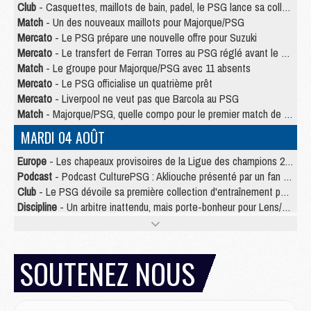
Club
- Casquettes, maillots de bain, padel, le PSG lance sa collection été
Match
- Un des nouveaux maillots pour Majorque/PSG
Mercato
- Le PSG prépare une nouvelle offre pour Suzuki
Mercato
- Le transfert de Ferran Torres au PSG réglé avant le 12 août ?
Match
- Le groupe pour Majorque/PSG avec 11 absents
Mercato
- Le PSG officialise un quatrième prêt
Mercato
- Liverpool ne veut pas que Barcola au PSG
Match
- Majorque/PSG, quelle compo pour le premier match de la saison 2026/27 ?
MARDI 04 AOÛT
Europe
- Les chapeaux provisoires de la Ligue des champions 2026/27
Podcast
- Podcast CulturePSG : Akliouche présenté par un fan de Monaco
Club
- Le PSG dévoile sa première collection d'entraînement pour 2026/2027
Discipline
- Un arbitre inattendu, mais porte-bonheur pour Lens/PSG
Match
- Majorque/PSG, sur quelle chaine et à quelle heure regarder le match ?
Mercato
- Le plan du PSG pour Suzuki et Chevalier se précise
Mercato
- Le tableau mercato du PSG (été 2026)
SOUTENEZ NOUS
Mercato
- L'Ajax refuse la première offre du PSG pour Godts
Mercato
- Le PSG veut accélérer, Ferran Torres temporise
Mercato
- Liverpool encore très loin du compte pour Barcola