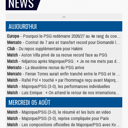
NEWS
AUJOURD'HUI
Europe
- Pourquoi le PSG redémarre 2026/27 au 4e rang du coefficient UEFA
Mercato
- Contrat de 7 ans et transfert record pour Diomandé loin du PSG
Club
- Du repos supplémentaire pour Hakimi
Match
- Aston Villa privé de sa recrue record face au PSG
Match
- Ndjantou après Majorque/PSG : « Je ne me mets pas de plafond »
Mercato
- La deuxième recrue du PSG arrive
Mercato
- Ferran Torres aurait enfin tranché entre le PSG et le Barça
Match
- Rafel Pol « touché » par l'hommage reçu avant Majorque/PSG
Match
- Majorque/PSG (3-0), les performances individuelles
Match
- Luis Enrique : « On attend le retour de nos internationaux »
MERCREDI 05 AOÛT
Match
- Majorque/PSG (3-0), le résumé et les buts en video
Match
- Majorque/PSG (3-0), reprise compliquée pour Paris
Match
- Les compositions officielles de Majorque/PSG avec Kvara et de nombreux jeunes