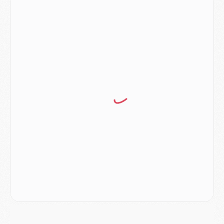
LUNDI 03 AOÛT
Match
- Podcast CulturePSG : Mercato (Godts, Suzuki, Akliouche, Barcola, etc)
Mercato
- L'Ajax attend bien plus de 45M pour Mika Godts
Club
- Quatre retours importants dans le groupe du PSG, et un plus discret
Mercato
- Ayari file en Ligue 2
Club
- Le PSG s'associe avec un géant de la tech
Mercato
- Vu d'Italie, le transfert de Suzuki au PSG est bien engagé
Mercato
- Ferran Torres ne serait pas à vendre, mais...
Europe
- Gros coup dur pour Aston Villa avant de croiser le PSG
DIMANCHE 02 AOÛT
Mercato
- Le transfert de Kolo Muani à la Juventus est officiel
Mercato
- [MAJ] Le PSG a fait une grosse offre à Parme pour Suzuki
Mercato
- Le PSG a envoyé une première offre pour Mika Godts
Club
- Après Pacho, d'autres retours en vue
Mercato
- Changement de dernière minute pour Kolo Muani
SAMEDI 01 AOÛT
Mercato
- L'agent de Mika Godts confirme un accord avec le PSG