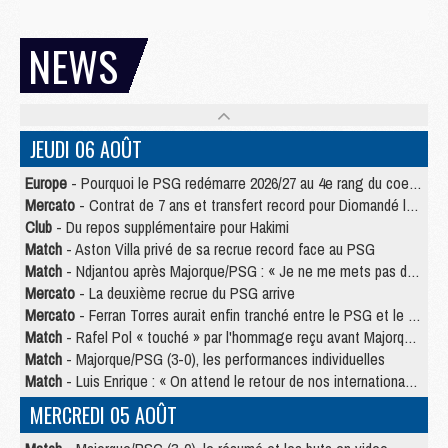
NEWS
JEUDI 06 AOÛT
Europe
- Pourquoi le PSG redémarre 2026/27 au 4e rang du coefficient UEFA
Mercato
- Contrat de 7 ans et transfert record pour Diomandé loin du PSG
Club
- Du repos supplémentaire pour Hakimi
Match
- Aston Villa privé de sa recrue record face au PSG
Match
- Ndjantou après Majorque/PSG : « Je ne me mets pas de plafond »
Mercato
- La deuxième recrue du PSG arrive
Mercato
- Ferran Torres aurait enfin tranché entre le PSG et le Barça
Match
- Rafel Pol « touché » par l'hommage reçu avant Majorque/PSG
Match
- Majorque/PSG (3-0), les performances individuelles
Match
- Luis Enrique : « On attend le retour de nos internationaux »
MERCREDI 05 AOÛT