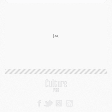
SAMEDI 01 AOÛT
Mercato
- L'agent de Mika Godts confirme un accord avec le PSG
Club
- Quels numéros de maillot pour Akliouche et Digne au PSG ?
Match
- Un hommage prévu lors de Brest/PSG
Mercato
- Le PSG et le Barça ont rendez-vous pour Ferran Torres
Mercato
- Guéla Doué dans les listes du PSG
Mercato
- Le transfert de Mika Godts au PSG en bonne voie
VENDREDI 31 JUILLET
Match
- Un diffuseur annoncé pour les deux premiers matchs amicaux du PSG
Mercato
- Le transfert d'Akliouche au PSG bouclé, le montant se précise
Club
- Un retour majeur dans le groupe du PSG
Club
- [MAJ] Ndjantou et deux jeunes du PSG annoncés dans un tournoi U21
Mercato
- L'étonnante piste Suzuki confirmée et onéreuse
JEUDI 30 JUILLET
Sélections
- Ancelotti fait le ménage au Brésil mais veut garder Marquinhos
Mercato
- Le statu quo du milieu du PSG se précise
Club
- Le PSG plutôt que la FIFA pour Al-Khelaïfi, poussé par l'UEFA ?
Mercato
- Le PSG presserait Ferran Torres de se décider, deux pistes de secours