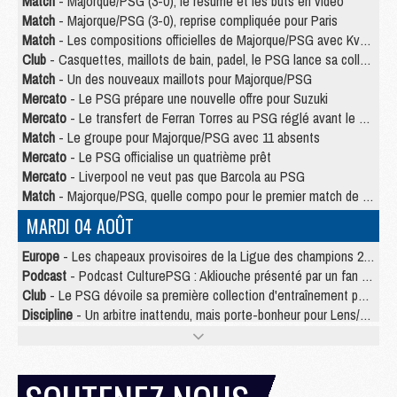
Match
- Majorque/PSG (3-0), le résumé et les buts en video
Match
- Majorque/PSG (3-0), reprise compliquée pour Paris
Match
- Les compositions officielles de Majorque/PSG avec Kvara et de nombreux jeunes
Club
- Casquettes, maillots de bain, padel, le PSG lance sa collection été
Match
- Un des nouveaux maillots pour Majorque/PSG
Mercato
- Le PSG prépare une nouvelle offre pour Suzuki
Mercato
- Le transfert de Ferran Torres au PSG réglé avant le 12 août ?
Match
- Le groupe pour Majorque/PSG avec 11 absents
Mercato
- Le PSG officialise un quatrième prêt
Mercato
- Liverpool ne veut pas que Barcola au PSG
Match
- Majorque/PSG, quelle compo pour le premier match de la saison 2026/27 ?
MARDI 04 AOÛT
Europe
- Les chapeaux provisoires de la Ligue des champions 2026/27
Podcast
- Podcast CulturePSG : Akliouche présenté par un fan de Monaco
Club
- Le PSG dévoile sa première collection d'entraînement pour 2026/2027
Discipline
- Un arbitre inattendu, mais porte-bonheur pour Lens/PSG
Match
- Majorque/PSG, sur quelle chaine et à quelle heure regarder le match ?
Mercato
- Le plan du PSG pour Suzuki et Chevalier se précise
Mercato
- Le tableau mercato du PSG (été 2026)
Mercato
- L'Ajax refuse la première offre du PSG pour Godts