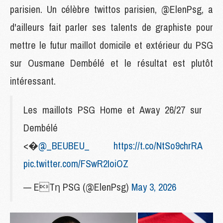
parisien. Un célèbre twittos parisien, @ElenPsg, a
d'ailleurs fait parler ses talents de graphiste pour
mettre le futur maillot domicile et extérieur du PSG
sur Ousmane Dembélé et le résultat est plutôt
intéressant.
Les maillots PSG Home et Away 26/27 sur
Dembélé
<�
@_BEUBEU_
https://t.co/NtSo9chrRA
pic.twitter.com/FSwR2IoiOZ
— ETη PSG (@ElenPsg)
May 3, 2026