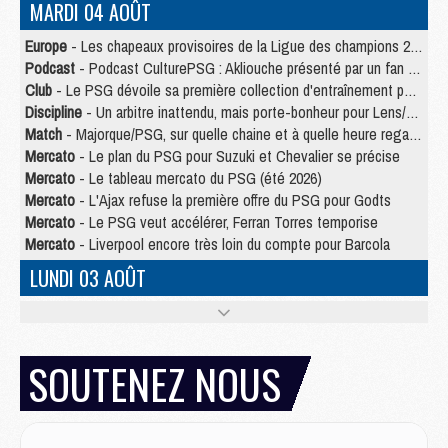
MARDI 04 AOÛT
Europe
- Les chapeaux provisoires de la Ligue des champions 2026/27
Podcast
- Podcast CulturePSG : Akliouche présenté par un fan de Monaco
Club
- Le PSG dévoile sa première collection d'entraînement pour 2026/2027
Discipline
- Un arbitre inattendu, mais porte-bonheur pour Lens/PSG
Match
- Majorque/PSG, sur quelle chaine et à quelle heure regarder le match ?
Mercato
- Le plan du PSG pour Suzuki et Chevalier se précise
Mercato
- Le tableau mercato du PSG (été 2026)
Mercato
- L'Ajax refuse la première offre du PSG pour Godts
Mercato
- Le PSG veut accélérer, Ferran Torres temporise
Mercato
- Liverpool encore très loin du compte pour Barcola
LUNDI 03 AOÛT
Match
- Podcast CulturePSG : Mercato (Godts, Suzuki, Akliouche, Barcola, etc)
Mercato
- L'Ajax attend bien plus de 45M pour Mika Godts
Club
- Quatre retours importants dans le groupe du PSG, et un plus discret
SOUTENEZ NOUS
Mercato
- Ayari file en Ligue 2
Club
- Le PSG s'associe avec un géant de la tech
Mercato
- Vu d'Italie, le transfert de Suzuki au PSG est bien engagé
Mercato
- Ferran Torres ne serait pas à vendre, mais...