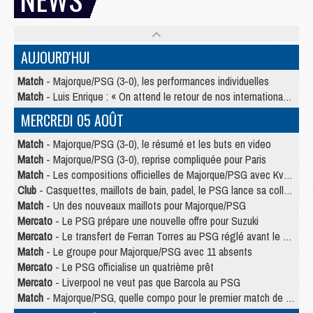
AUJOURD'HUI
Match
- Majorque/PSG (3-0), les performances individuelles
Match
- Luis Enrique : « On attend le retour de nos internationaux »
MERCREDI 05 AOÛT
Match
- Majorque/PSG (3-0), le résumé et les buts en video
Match
- Majorque/PSG (3-0), reprise compliquée pour Paris
Match
- Les compositions officielles de Majorque/PSG avec Kvara et de nombreux jeunes
Club
- Casquettes, maillots de bain, padel, le PSG lance sa collection été
Match
- Un des nouveaux maillots pour Majorque/PSG
Mercato
- Le PSG prépare une nouvelle offre pour Suzuki
Mercato
- Le transfert de Ferran Torres au PSG réglé avant le 12 août ?
Match
- Le groupe pour Majorque/PSG avec 11 absents
Mercato
- Le PSG officialise un quatrième prêt
Mercato
- Liverpool ne veut pas que Barcola au PSG
Match
- Majorque/PSG, quelle compo pour le premier match de la saison 2026/27 ?