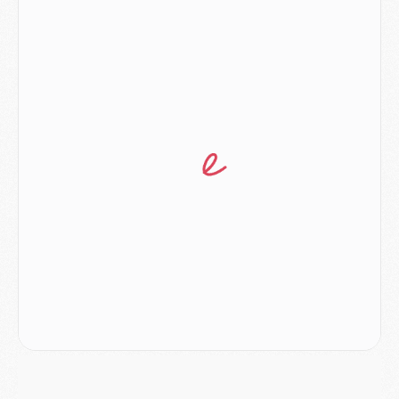
Europe
- Gros coup dur pour Aston Villa avant de croiser le PSG
DIMANCHE 02 AOÛT
Mercato
- Le transfert de Kolo Muani à la Juventus est officiel
Mercato
- [MAJ] Le PSG a fait une grosse offre à Parme pour Suzuki
Mercato
- Le PSG a envoyé une première offre pour Mika Godts
Club
- Après Pacho, d'autres retours en vue
Mercato
- Changement de dernière minute pour Kolo Muani
SAMEDI 01 AOÛT
Mercato
- L'agent de Mika Godts confirme un accord avec le PSG
Club
- Quels numéros de maillot pour Akliouche et Digne au PSG ?
Match
- Un hommage prévu lors de Brest/PSG
Mercato
- Le PSG et le Barça ont rendez-vous pour Ferran Torres
Mercato
- Guéla Doué dans les listes du PSG
Mercato
- Le transfert de Mika Godts au PSG en bonne voie
VENDREDI 31 JUILLET
Match
- Un diffuseur annoncé pour les deux premiers matchs amicaux du PSG
Mercato
- Le transfert d'Akliouche au PSG bouclé, le montant se précise