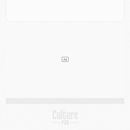
Club
- Après Pacho, d'autres retours en vue
Mercato
- Changement de dernière minute pour Kolo Muani
SAMEDI 01 AOÛT
Mercato
- L'agent de Mika Godts confirme un accord avec le PSG
Club
- Quels numéros de maillot pour Akliouche et Digne au PSG ?
Match
- Un hommage prévu lors de Brest/PSG
Mercato
- Le PSG et le Barça ont rendez-vous pour Ferran Torres
Mercato
- Guéla Doué dans les listes du PSG
Mercato
- Le transfert de Mika Godts au PSG en bonne voie
VENDREDI 31 JUILLET
Match
- Un diffuseur annoncé pour les deux premiers matchs amicaux du PSG
Mercato
- Le transfert d'Akliouche au PSG bouclé, le montant se précise
Club
- Un retour majeur dans le groupe du PSG
Club
- [MAJ] Ndjantou et deux jeunes du PSG annoncés dans un tournoi U21
Mercato
- L'étonnante piste Suzuki confirmée et onéreuse
JEUDI 30 JUILLET
Sélections
- Ancelotti fait le ménage au Brésil mais veut garder Marquinhos