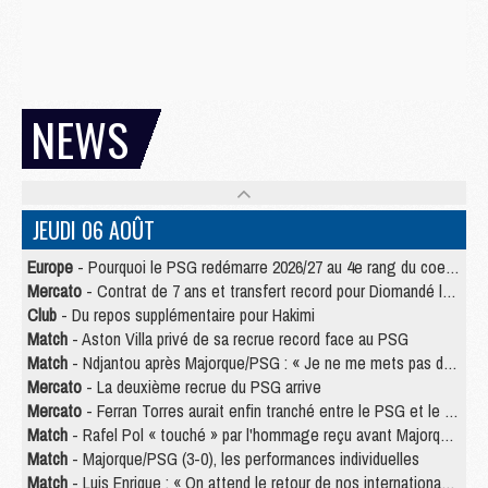
NEWS
JEUDI 06 AOÛT
Europe
- Pourquoi le PSG redémarre 2026/27 au 4e rang du coefficient UEFA
Mercato
- Contrat de 7 ans et transfert record pour Diomandé loin du PSG
Club
- Du repos supplémentaire pour Hakimi
Match
- Aston Villa privé de sa recrue record face au PSG
Match
- Ndjantou après Majorque/PSG : « Je ne me mets pas de plafond »
Mercato
- La deuxième recrue du PSG arrive
Mercato
- Ferran Torres aurait enfin tranché entre le PSG et le Barça
Match
- Rafel Pol « touché » par l'hommage reçu avant Majorque/PSG
Match
- Majorque/PSG (3-0), les performances individuelles
Match
- Luis Enrique : « On attend le retour de nos internationaux »