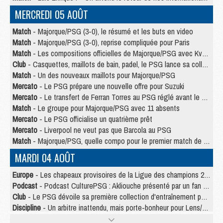
MERCREDI 05 AOÛT
Match
- Majorque/PSG (3-0), le résumé et les buts en video
Match
- Majorque/PSG (3-0), reprise compliquée pour Paris
Match
- Les compositions officielles de Majorque/PSG avec Kvara et de nombreux jeunes
Club
- Casquettes, maillots de bain, padel, le PSG lance sa collection été
Match
- Un des nouveaux maillots pour Majorque/PSG
Mercato
- Le PSG prépare une nouvelle offre pour Suzuki
Mercato
- Le transfert de Ferran Torres au PSG réglé avant le 12 août ?
Match
- Le groupe pour Majorque/PSG avec 11 absents
Mercato
- Le PSG officialise un quatrième prêt
Mercato
- Liverpool ne veut pas que Barcola au PSG
Match
- Majorque/PSG, quelle compo pour le premier match de la saison 2026/27 ?
MARDI 04 AOÛT
Europe
- Les chapeaux provisoires de la Ligue des champions 2026/27
Podcast
- Podcast CulturePSG : Akliouche présenté par un fan de Monaco
Club
- Le PSG dévoile sa première collection d'entraînement pour 2026/2027
Discipline
- Un arbitre inattendu, mais porte-bonheur pour Lens/PSG
Match
- Majorque/PSG, sur quelle chaine et à quelle heure regarder le match ?