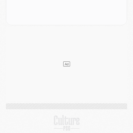
Mercato
- L'agent de Mika Godts confirme un accord avec le PSG
Club
- Quels numéros de maillot pour Akliouche et Digne au PSG ?
Match
- Un hommage prévu lors de Brest/PSG
Mercato
- Le PSG et le Barça ont rendez-vous pour Ferran Torres
Mercato
- Guéla Doué dans les listes du PSG
Mercato
- Le transfert de Mika Godts au PSG en bonne voie
VENDREDI 31 JUILLET
Match
- Un diffuseur annoncé pour les deux premiers matchs amicaux du PSG
Mercato
- Le transfert d'Akliouche au PSG bouclé, le montant se précise
Club
- Un retour majeur dans le groupe du PSG
Club
- [MAJ] Ndjantou et deux jeunes du PSG annoncés dans un tournoi U21
Mercato
- L'étonnante piste Suzuki confirmée et onéreuse
JEUDI 30 JUILLET
Sélections
- Ancelotti fait le ménage au Brésil mais veut garder Marquinhos
Mercato
- Le statu quo du milieu du PSG se précise
Club
- Le PSG plutôt que la FIFA pour Al-Khelaïfi, poussé par l'UEFA ?
Mercato
- Le PSG presserait Ferran Torres de se décider, deux pistes de secours
Club
- Déguisements, shopping, double scouting, Luis Campos dévoile ses méthodes