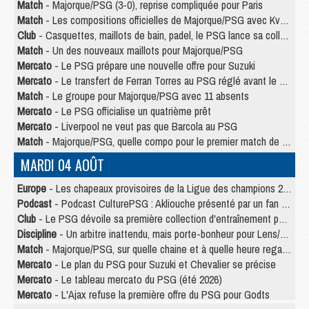
Match
- Majorque/PSG (3-0), reprise compliquée pour Paris
Match
- Les compositions officielles de Majorque/PSG avec Kvara et de nombreux jeunes
Club
- Casquettes, maillots de bain, padel, le PSG lance sa collection été
Match
- Un des nouveaux maillots pour Majorque/PSG
Mercato
- Le PSG prépare une nouvelle offre pour Suzuki
Mercato
- Le transfert de Ferran Torres au PSG réglé avant le 12 août ?
Match
- Le groupe pour Majorque/PSG avec 11 absents
Mercato
- Le PSG officialise un quatrième prêt
Mercato
- Liverpool ne veut pas que Barcola au PSG
Match
- Majorque/PSG, quelle compo pour le premier match de la saison 2026/27 ?
MARDI 04 AOÛT
Europe
- Les chapeaux provisoires de la Ligue des champions 2026/27
Podcast
- Podcast CulturePSG : Akliouche présenté par un fan de Monaco
Club
- Le PSG dévoile sa première collection d'entraînement pour 2026/2027
Discipline
- Un arbitre inattendu, mais porte-bonheur pour Lens/PSG
Match
- Majorque/PSG, sur quelle chaine et à quelle heure regarder le match ?
Mercato
- Le plan du PSG pour Suzuki et Chevalier se précise
Mercato
- Le tableau mercato du PSG (été 2026)
Mercato
- L'Ajax refuse la première offre du PSG pour Godts