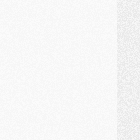
ercato
- Kroupi retiré du mercato
ercato
- Enfin une avancée dans le transfert d'Akliouche
MERCREDI 29 JUILLET
ercato
- Ferran Torres priorité du PSG, mais ouvert à tout
ercato
- Première offre de Liverpool en approche pour Barcola
ercato
- Le montant du transfert de Kolo Muani se précise, la formule aussi
ercato
- Kolo Muani attendu en Italie, son transfert débloqué
ercato
- Monaco a encore repoussé une offre du PSG pour Akliouche
ercato
- Liverpool presque d'accord avec Barcola, le PSG pas du tout
ercato
- Moment décisif pour le transfert de Kolo Muani
MARDI 28 JUILLET
ercato
- Des intermédiaires ont tenté de relancer Diomande au PSG
lub
- Au moins neuf jeunes conviés à l'entraînement des pros
ercato
- Une partie du communiqué du PSG sur Diomande expliquée
ercato
- Barcola futur plus gros transfert de l'été ?
ormation
- Retour sur la saison des U17 du PSG en 7 chiffres clés
lub
- Le PSG connaît ses premiers matches de septembre
ercato
- Un troisième prêt bouclé par le PSG