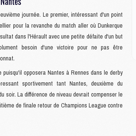
 Nantes
M
M
neuvième journée. Le premier, intéressant d'un point
llier pour la revanche du match aller où Dunkerque
M
M
ultat dans l'Hérault avec une petite défaite d'un but
C
olument besoin d'une victoire pour ne pas être
M
C
ionnat.
M
M
he puisqu'il opposera Nantes à Rennes dans le derby
E
ressant sportivement tant Nantes, deuxième du
u soir. La différence de niveau devrait compenser le
M
M
uitième de finale retour de Champions League contre
M
C
M