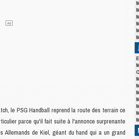
M
M
M
M
M
M
E
M
C
M
M
M
M
M
ch, le PSG Handball reprend la route des terrain ce
M
M
iculier parce qu'il fait suite à l'annonce surprenante
s Allemands de Kiel, géant du hand qui a un grand