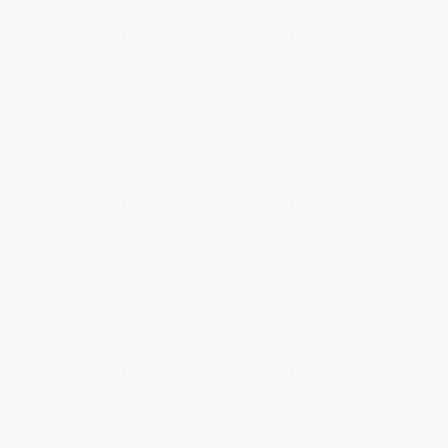
M
C
M
M
M
M
M
M
C
C
M
S
M
C
M
C