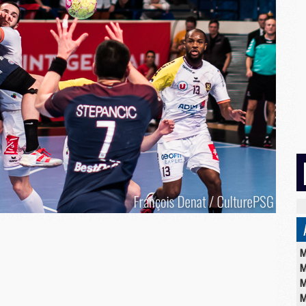
M
M
M
M