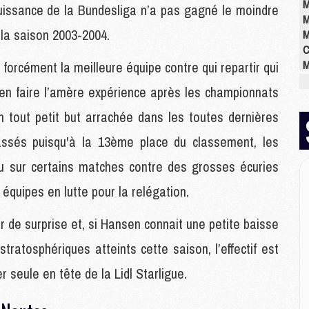
M
puissance de la Bundesliga n’a pas gagné le moindre
M
 la saison 2003-2004.
M
C
M
 forcément la meilleure équipe contre qui repartir qui
M
i en faire l’amère expérience après les championnats
M
M
n tout petit but arrachée dans les toutes dernières
M
ssés puisqu'à la 13ème place du classement, les
M
M
eu sur certains matches contre des grosses écuries
quipes en lutte pour la relégation.
E
P
r de surprise et, si Hansen connait une petite baisse
C
ratosphériques atteints cette saison, l’effectif est
D
M
 seule en tête de la Lidl Starligue.
M
M