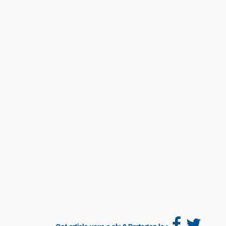
M
M
M
M
M
M
M
M
M
M
C
M
M
F
C
M