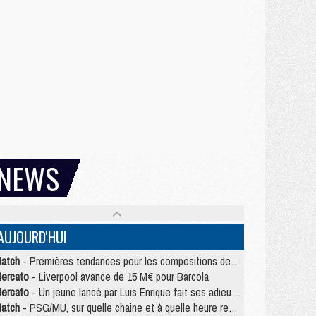
NEWS
AUJOURD'HUI
atch
- Premières tendances pour les compositions de PSG/MU
ercato
- Liverpool avance de 15 M€ pour Barcola
ercato
- Un jeune lancé par Luis Enrique fait ses adieux au PSG
atch
- PSG/MU, sur quelle chaine et à quelle heure regarder le match ?