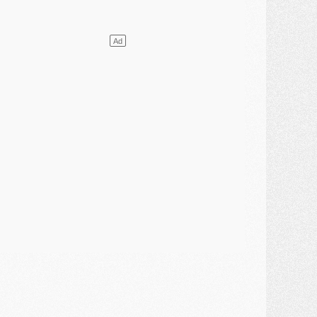
ercato
- L'agent de Mika Godts confirme un accord avec le PSG
lub
- Quels numéros de maillot pour Akliouche et Digne au PSG ?
atch
- Un hommage prévu lors de Brest/PSG
ercato
- Le PSG et le Barça ont rendez-vous pour Ferran Torres
ercato
- Guéla Doué dans les listes du PSG
ercato
- Le transfert de Mika Godts au PSG en bonne voie
VENDREDI 31 JUILLET
atch
- Un diffuseur annoncé pour les deux premiers matchs amicaux du PSG
ercato
- Le transfert d'Akliouche au PSG bouclé, le montant se précise
lub
- Un retour majeur dans le groupe du PSG
lub
- [MAJ] Ndjantou et deux jeunes du PSG annoncés dans un tournoi U21
ercato
- L'étonnante piste Suzuki confirmée et onéreuse
JEUDI 30 JUILLET
élections
- Ancelotti fait le ménage au Brésil mais veut garder Marquinhos
ercato
- Le statu quo du milieu du PSG se précise
lub
- Le PSG plutôt que la FIFA pour Al-Khelaïfi, poussé par l'UEFA ?
ercato
- Le PSG presserait Ferran Torres de se décider, deux pistes de secours
lub
- Déguisements, shopping, double scouting, Luis Campos dévoile ses méthodes