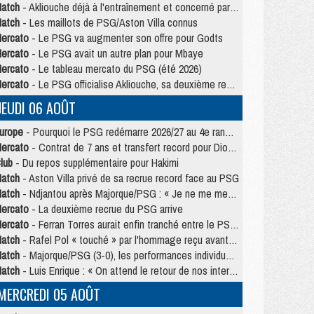
atch
- Akliouche déjà à l'entraînement et concerné par PSG/MU ?
atch
- Les maillots de PSG/Aston Villa connus
ercato
- Le PSG va augmenter son offre pour Godts
ercato
- Le PSG avait un autre plan pour Mbaye
ercato
- Le tableau mercato du PSG (été 2026)
ercato
- Le PSG officialise Akliouche, sa deuxième recrue de l’été
JEUDI 06 AOÛT
urope
- Pourquoi le PSG redémarre 2026/27 au 4e rang du coefficient UEFA
ercato
- Contrat de 7 ans et transfert record pour Diomandé loin du PSG
lub
- Du repos supplémentaire pour Hakimi
atch
- Aston Villa privé de sa recrue record face au PSG
atch
- Ndjantou après Majorque/PSG : « Je ne me mets pas de plafond »
ercato
- La deuxième recrue du PSG arrive
ercato
- Ferran Torres aurait enfin tranché entre le PSG et le Barça
atch
- Rafel Pol « touché » par l'hommage reçu avant Majorque/PSG
atch
- Majorque/PSG (3-0), les performances individuelles
atch
- Luis Enrique : « On attend le retour de nos internationaux »
MERCREDI 05 AOÛT