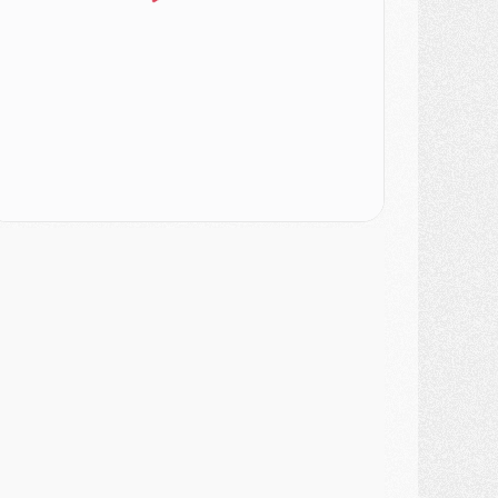
ercato
- Le PSG veut accélérer, Ferran Torres temporise
ercato
- Liverpool encore très loin du compte pour Barcola
LUNDI 03 AOÛT
atch
- Podcast CulturePSG : Mercato (Godts, Suzuki, Akliouche, Barcola, etc)
ercato
- L'Ajax attend bien plus de 45M pour Mika Godts
lub
- Quatre retours importants dans le groupe du PSG, et un plus discret
ercato
- Ayari file en Ligue 2
lub
- Le PSG s'associe avec un géant de la tech
ercato
- Vu d'Italie, le transfert de Suzuki au PSG est bien engagé
ercato
- Ferran Torres ne serait pas à vendre, mais...
urope
- Gros coup dur pour Aston Villa avant de croiser le PSG
DIMANCHE 02 AOÛT
ercato
- Le transfert de Kolo Muani à la Juventus est officiel
ercato
- [MAJ] Le PSG a fait une grosse offre à Parme pour Suzuki
ercato
- Le PSG a envoyé une première offre pour Mika Godts
lub
- Après Pacho, d'autres retours en vue
ercato
- Changement de dernière minute pour Kolo Muani
SAMEDI 01 AOÛT