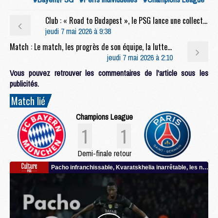
Club : « Road to Budapest », le PSG lance une collection spéciale avant sa finale contre Arsenal
jeudi 7 mai 2026 à 9:38
Match : Le match, les progrès de son équipe, la lutte, la finale, etc, la conf' complète de Luis Enrique après Bayern/PSG (1-1)
jeudi 7 mai 2026 à 2:10
Vous pouvez retrouver les commentaires de l'article sous les
publicités.
Match lié
Champions League
1
1
Demi-finale retour