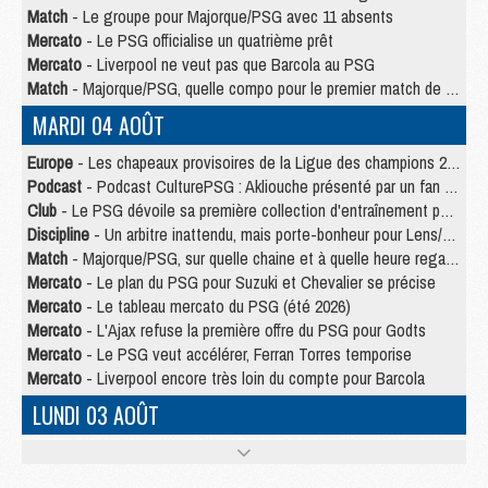
Match
- Le groupe pour Majorque/PSG avec 11 absents
Mercato
- Le PSG officialise un quatrième prêt
Mercato
- Liverpool ne veut pas que Barcola au PSG
Match
- Majorque/PSG, quelle compo pour le premier match de la saison 2026/27 ?
MARDI 04 AOÛT
Europe
- Les chapeaux provisoires de la Ligue des champions 2026/27
Podcast
- Podcast CulturePSG : Akliouche présenté par un fan de Monaco
Club
- Le PSG dévoile sa première collection d'entraînement pour 2026/2027
Discipline
- Un arbitre inattendu, mais porte-bonheur pour Lens/PSG
Match
- Majorque/PSG, sur quelle chaine et à quelle heure regarder le match ?
Mercato
- Le plan du PSG pour Suzuki et Chevalier se précise
Mercato
- Le tableau mercato du PSG (été 2026)
Mercato
- L'Ajax refuse la première offre du PSG pour Godts
Mercato
- Le PSG veut accélérer, Ferran Torres temporise
Mercato
- Liverpool encore très loin du compte pour Barcola
LUNDI 03 AOÛT
Match
- Podcast CulturePSG : Mercato (Godts, Suzuki, Akliouche, Barcola, etc)
Mercato
- L'Ajax attend bien plus de 45M pour Mika Godts