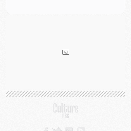
Mercato
- Le transfert de Mika Godts au PSG en bonne voie
VENDREDI 31 JUILLET
Match
- Un diffuseur annoncé pour les deux premiers matchs amicaux du PSG
Mercato
- Le transfert d'Akliouche au PSG bouclé, le montant se précise
Club
- Un retour majeur dans le groupe du PSG
Club
- [MAJ] Ndjantou et deux jeunes du PSG annoncés dans un tournoi U21
Mercato
- L'étonnante piste Suzuki confirmée et onéreuse
JEUDI 30 JUILLET
Sélections
- Ancelotti fait le ménage au Brésil mais veut garder Marquinhos
Mercato
- Le statu quo du milieu du PSG se précise
Club
- Le PSG plutôt que la FIFA pour Al-Khelaïfi, poussé par l'UEFA ?
Mercato
- Le PSG presserait Ferran Torres de se décider, deux pistes de secours
Club
- Déguisements, shopping, double scouting, Luis Campos dévoile ses méthodes
Mercato
- Kroupi retiré du mercato
Mercato
- Enfin une avancée dans le transfert d'Akliouche
MERCREDI 29 JUILLET
Mercato
- Ferran Torres priorité du PSG, mais ouvert à tout