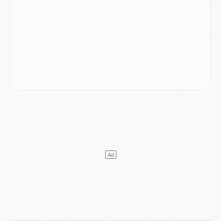
MARDI 04 AOÛT
Europe
- Les chapeaux provisoires de la Ligue des champions 2026/27
Podcast
- Podcast CulturePSG : Akliouche présenté par un fan de Monaco
Club
- Le PSG dévoile sa première collection d'entraînement pour 2026/2027
Discipline
- Un arbitre inattendu, mais porte-bonheur pour Lens/PSG
Match
- Majorque/PSG, sur quelle chaine et à quelle heure regarder le match ?
Mercato
- Le plan du PSG pour Suzuki et Chevalier se précise
Mercato
- L'Ajax refuse la première offre du PSG pour Godts
Mercato
- Le PSG veut accélérer, Ferran Torres temporise
Mercato
- Liverpool encore très loin du compte pour Barcola
LUNDI 03 AOÛT
Match
- Podcast CulturePSG : Mercato (Godts, Suzuki, Akliouche, Barcola, etc)
Mercato
- L'Ajax attend bien plus de 45M pour Mika Godts
Club
- Quatre retours importants dans le groupe du PSG, et un plus discret
Mercato
- Ayari file en Ligue 2
Club
- Le PSG s'associe avec un géant de la tech
Mercato
- Vu d'Italie, le transfert de Suzuki au PSG est bien engagé
Mercato
- Ferran Torres ne serait pas à vendre, mais...