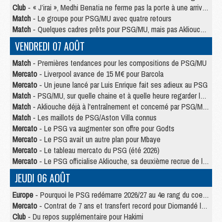
Club
- « J’irai », Medhi Benatia ne ferme pas la porte à une arrivée au PSG
Match
- Le groupe pour PSG/MU avec quatre retours
Match
- Quelques cadres prêts pour PSG/MU, mais pas Akliouche ?
VENDREDI 07 AOÛT
Match
- Premières tendances pour les compositions de PSG/MU
Mercato
- Liverpool avance de 15 M€ pour Barcola
Mercato
- Un jeune lancé par Luis Enrique fait ses adieux au PSG
Match
- PSG/MU, sur quelle chaine et à quelle heure regarder le match ?
Match
- Akliouche déjà à l'entraînement et concerné par PSG/MU ?
Match
- Les maillots de PSG/Aston Villa connus
Mercato
- Le PSG va augmenter son offre pour Godts
Mercato
- Le PSG avait un autre plan pour Mbaye
Mercato
- Le tableau mercato du PSG (été 2026)
Mercato
- Le PSG officialise Akliouche, sa deuxième recrue de l’été
JEUDI 06 AOÛT
Europe
- Pourquoi le PSG redémarre 2026/27 au 4e rang du coefficient UEFA
Mercato
- Contrat de 7 ans et transfert record pour Diomandé loin du PSG
Club
- Du repos supplémentaire pour Hakimi