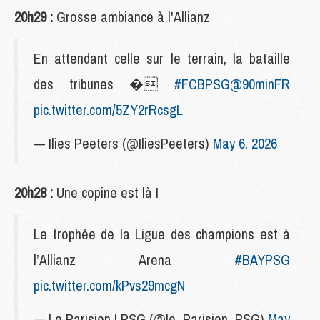
20h29 :
Grosse ambiance à l'Allianz
En attendant celle sur le terrain, la bataille
des tribunes �
#FCBPSG
@90minFR
pic.twitter.com/5ZY2rRcsgL
— Ilies Peeters (@IliesPeeters)
May 6, 2026
20h28 :
Une copine est là !
Le trophée de la Ligue des champions est à
l’Allianz Arena
#BAYPSG
pic.twitter.com/kPvs29mcgN
— Le Parisien | PSG (@le_Parisien_PSG)
May