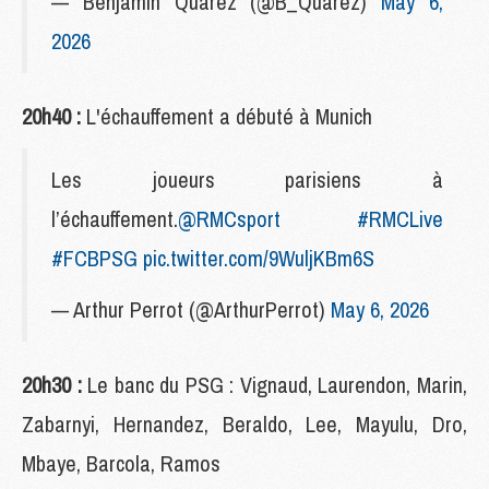
— Benjamin Quarez (@B_Quarez)
May 6,
2026
20h40 :
L'échauffement a débuté à Munich
Les joueurs parisiens à
l’échauffement.
@RMCsport
#RMCLive
#FCBPSG
pic.twitter.com/9WuljKBm6S
— Arthur Perrot (@ArthurPerrot)
May 6, 2026
20h30 :
Le banc du PSG : Vignaud, Laurendon, Marin,
Zabarnyi, Hernandez, Beraldo, Lee, Mayulu, Dro,
Mbaye, Barcola, Ramos