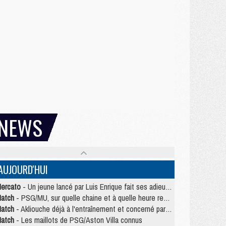
NEWS
AUJOURD'HUI
ercato
- Un jeune lancé par Luis Enrique fait ses adieux au PSG
atch
- PSG/MU, sur quelle chaine et à quelle heure regarder le match ?
atch
- Akliouche déjà à l'entraînement et concerné par PSG/MU ?
atch
- Les maillots de PSG/Aston Villa connus