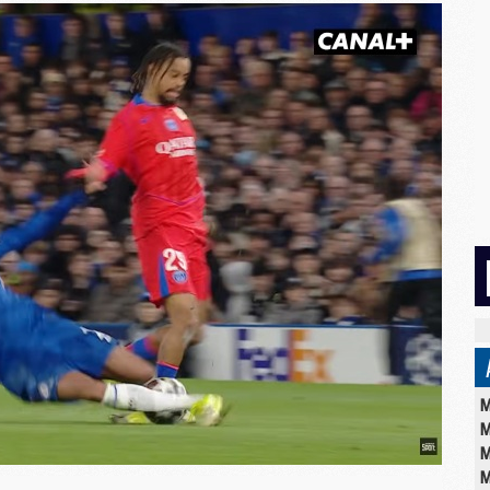
M
M
M
M