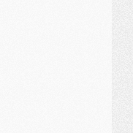
MERCREDI 29 JUILLET
ercato
- Ferran Torres priorité du PSG, mais ouvert à tout
ercato
- Première offre de Liverpool en approche pour Barcola
ercato
- Le montant du transfert de Kolo Muani se précise, la formule aussi
ercato
- Kolo Muani attendu en Italie, son transfert débloqué
ercato
- Monaco a encore repoussé une offre du PSG pour Akliouche
ercato
- Liverpool presque d'accord avec Barcola, le PSG pas du tout
ercato
- Moment décisif pour le transfert de Kolo Muani
MARDI 28 JUILLET
ercato
- Des intermédiaires ont tenté de relancer Diomande au PSG
lub
- Au moins neuf jeunes conviés à l'entraînement des pros
ercato
- Une partie du communiqué du PSG sur Diomande expliquée
ercato
- Barcola futur plus gros transfert de l'été ?
ormation
- Retour sur la saison des U17 du PSG en 7 chiffres clés
lub
- Le PSG connaît ses premiers matches de septembre
ercato
- Un troisième prêt bouclé par le PSG
LUNDI 27 JUILLET