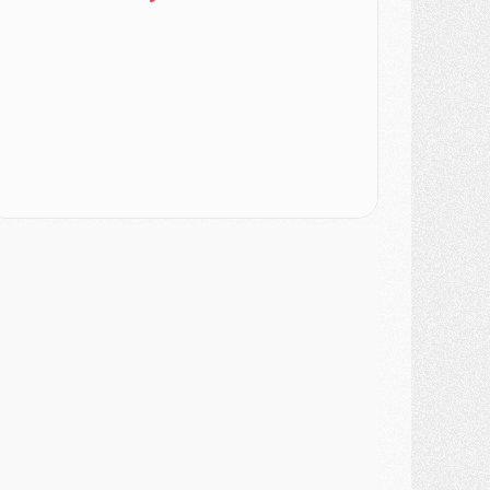
LUNDI 03 AOÛT
atch
- Podcast CulturePSG : Mercato (Godts, Suzuki, Akliouche, Barcola, etc)
ercato
- L'Ajax attend bien plus de 45M pour Mika Godts
lub
- Quatre retours importants dans le groupe du PSG, et un plus discret
ercato
- Ayari file en Ligue 2
lub
- Le PSG s'associe avec un géant de la tech
ercato
- Vu d'Italie, le transfert de Suzuki au PSG est bien engagé
ercato
- Ferran Torres ne serait pas à vendre, mais...
urope
- Gros coup dur pour Aston Villa avant de croiser le PSG
DIMANCHE 02 AOÛT
ercato
- Le transfert de Kolo Muani à la Juventus est officiel
ercato
- [MAJ] Le PSG a fait une grosse offre à Parme pour Suzuki
ercato
- Le PSG a envoyé une première offre pour Mika Godts
lub
- Après Pacho, d'autres retours en vue
ercato
- Changement de dernière minute pour Kolo Muani
SAMEDI 01 AOÛT
ercato
- L'agent de Mika Godts confirme un accord avec le PSG
lub
- Quels numéros de maillot pour Akliouche et Digne au PSG ?