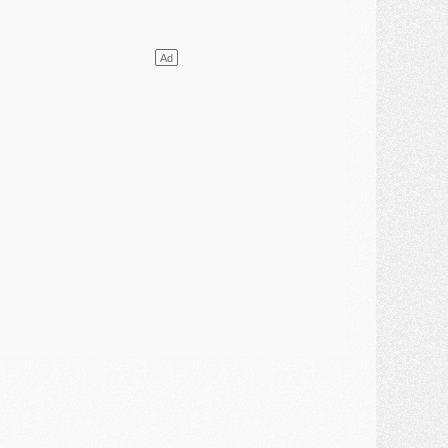
atch
- Un hommage prévu lors de Brest/PSG
ercato
- Le PSG et le Barça ont rendez-vous pour Ferran Torres
ercato
- Guéla Doué dans les listes du PSG
ercato
- Le transfert de Mika Godts au PSG en bonne voie
VENDREDI 31 JUILLET
atch
- Un diffuseur annoncé pour les deux premiers matchs amicaux du PSG
ercato
- Le transfert d'Akliouche au PSG bouclé, le montant se précise
lub
- Un retour majeur dans le groupe du PSG
lub
- [MAJ] Ndjantou et deux jeunes du PSG annoncés dans un tournoi U21
ercato
- L'étonnante piste Suzuki confirmée et onéreuse
JEUDI 30 JUILLET
élections
- Ancelotti fait le ménage au Brésil mais veut garder Marquinhos
ercato
- Le statu quo du milieu du PSG se précise
lub
- Le PSG plutôt que la FIFA pour Al-Khelaïfi, poussé par l'UEFA ?
ercato
- Le PSG presserait Ferran Torres de se décider, deux pistes de secours
lub
- Déguisements, shopping, double scouting, Luis Campos dévoile ses méthodes
ercato
- Kroupi retiré du mercato
ercato
- Enfin une avancée dans le transfert d'Akliouche