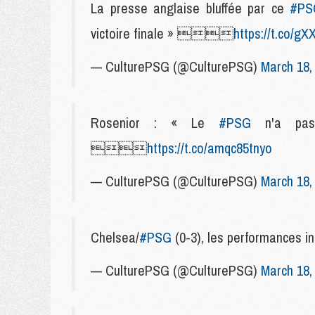
La presse anglaise bluffée par ce
#PS
victoire finale » 
https://t.co/
— CulturePSG (@CulturePSG)
March 18,
Rosenior : « Le
#PSG
n'a pas 

https://t.co/amqc85tnyo
— CulturePSG (@CulturePSG)
March 18,
Chelsea/
#PSG
(0-3), les performances
— CulturePSG (@CulturePSG)
March 18,