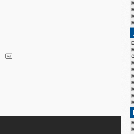
M
M
M
M
E
M
C
M
M
M
M
M
M
M
M
M