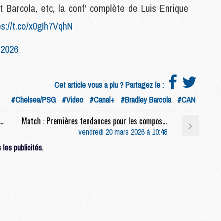
 Barcola, etc, la conf' complète de Luis Enrique
ps://t.co/x0gIh7VqhN
M
M
 2026
M
M
M
Cet article vous a plu ? Partagez le :
M
M
#Chelsea/PSG
#Video
#Canal+
#Bradley Barcola
#CAN
d Slot copie Luis Enrique avant PSG/Liverpool
Match : Premières tendances pour les compositions de Nice/PSG
M
vendredi 20 mars 2026 à 10:48
C
les publicités.
M
M
F
C
M