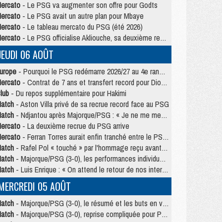
ercato
- Le PSG va augmenter son offre pour Godts
ercato
- Le PSG avait un autre plan pour Mbaye
ercato
- Le tableau mercato du PSG (été 2026)
ercato
- Le PSG officialise Akliouche, sa deuxième recrue de l’été
JEUDI 06 AOÛT
urope
- Pourquoi le PSG redémarre 2026/27 au 4e rang du coefficient UEFA
ercato
- Contrat de 7 ans et transfert record pour Diomandé loin du PSG
lub
- Du repos supplémentaire pour Hakimi
atch
- Aston Villa privé de sa recrue record face au PSG
atch
- Ndjantou après Majorque/PSG : « Je ne me mets pas de plafond »
ercato
- La deuxième recrue du PSG arrive
ercato
- Ferran Torres aurait enfin tranché entre le PSG et le Barça
atch
- Rafel Pol « touché » par l'hommage reçu avant Majorque/PSG
atch
- Majorque/PSG (3-0), les performances individuelles
atch
- Luis Enrique : « On attend le retour de nos internationaux »
MERCREDI 05 AOÛT
atch
- Majorque/PSG (3-0), le résumé et les buts en video
atch
- Majorque/PSG (3-0), reprise compliquée pour Paris