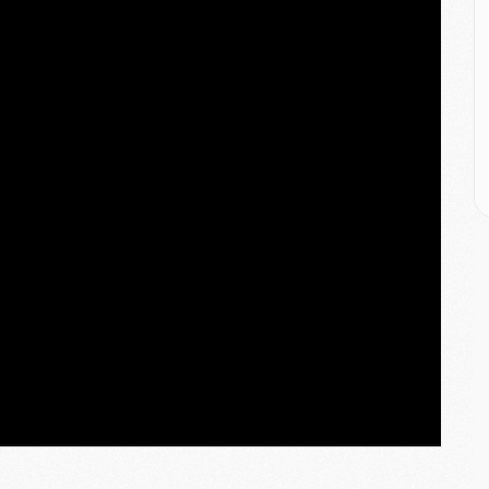
M
M
C
M
C
M
M
E
M
M
M
C
M
M
C