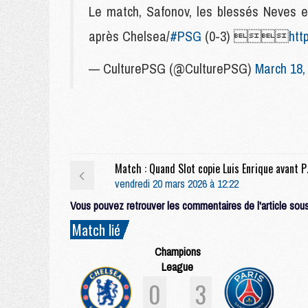
Le match, Safonov, les blessés Neves et
après Chelsea/
#PSG
(0-3) 
htt
— CulturePSG (@CulturePSG)
March 18,
Match : Quan
vendredi 20 mars 2026 à 12:22
Vous pouvez retrouver les commentaires de l'article sous 
Match lié
Champions
League
0
3