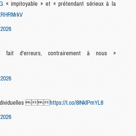
G
« impitoyable » et « prétendant sérieux à la
M
M
gXXRHRMrkV
M
M
 2026
M
fait d'erreurs, contrairement à nous »
M
C
C
M
 2026
S
M
 individuelles 
https://t.co/8INklPmYL8
C
M
 2026
C
M
M