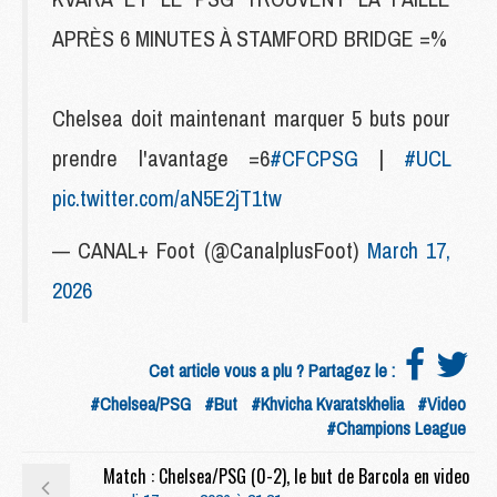
APRÈS 6 MINUTES À STAMFORD BRIDGE =%
Chelsea doit maintenant marquer 5 buts pour
prendre l'avantage =6
#CFCPSG
|
#UCL
pic.twitter.com/aN5E2jT1tw
— CANAL+ Foot (@CanalplusFoot)
March 17,
2026
Cet article vous a plu ? Partagez le :
#Chelsea/PSG
#But
#Khvicha Kvaratskhelia
#Video
#Champions League
Match : Chelsea/PSG (0-2), le but de Barcola en video