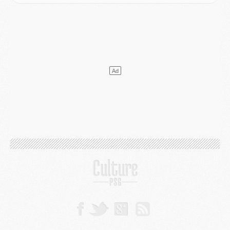
Mercato
- L'agent de Mika Godts confirme un accord avec le PSG
Club
- Quels numéros de maillot pour Akliouche et Digne au PSG ?
Match
- Un hommage prévu lors de Brest/PSG
Mercato
- Le PSG et le Barça ont rendez-vous pour Ferran Torres
Mercato
- Guéla Doué dans les listes du PSG
Mercato
- Le transfert de Mika Godts au PSG en bonne voie
VENDREDI 31 JUILLET
Match
- Un diffuseur annoncé pour les deux premiers matchs amicaux du PSG
Mercato
- Le transfert d'Akliouche au PSG bouclé, le montant se précise
Club
- Un retour majeur dans le groupe du PSG
Club
- [MAJ] Ndjantou et deux jeunes du PSG annoncés dans un tournoi U21
Mercato
- L'étonnante piste Suzuki confirmée et onéreuse
JEUDI 30 JUILLET
Sélections
- Ancelotti fait le ménage au Brésil mais veut garder Marquinhos
Mercato
- Le statu quo du milieu du PSG se précise
Club
- Le PSG plutôt que la FIFA pour Al-Khelaïfi, poussé par l'UEFA ?
Mercato
- Le PSG presserait Ferran Torres de se décider, deux pistes de secours