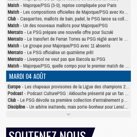
Match
- Majorque/PSG (3-0), reprise compliquée pour Paris
Match
- Les compositions officielles de Majorque/PSG avec Kvara et de nombreux jeunes
Club
- Casquettes, maillots de bain, padel, le PSG lance sa collection été
Match
- Un des nouveaux maillots pour Majorque/PSG
Mercato
- Le PSG prépare une nouvelle offre pour Suzuki
Mercato
- Le transfert de Ferran Torres au PSG réglé avant le 12 août ?
Match
- Le groupe pour Majorque/PSG avec 11 absents
Mercato
- Le PSG officialise un quatrième prêt
Mercato
- Liverpool ne veut pas que Barcola au PSG
Match
- Majorque/PSG, quelle compo pour le premier match de la saison 2026/27 ?
MARDI 04 AOÛT
Europe
- Les chapeaux provisoires de la Ligue des champions 2026/27
Podcast
- Podcast CulturePSG : Akliouche présenté par un fan de Monaco
Club
- Le PSG dévoile sa première collection d'entraînement pour 2026/2027
Discipline
- Un arbitre inattendu, mais porte-bonheur pour Lens/PSG
Match
- Majorque/PSG, sur quelle chaine et à quelle heure regarder le match ?
Mercato
- Le plan du PSG pour Suzuki et Chevalier se précise
Mercato
- Le tableau mercato du PSG (été 2026)
SOUTENEZ NOUS
Mercato
- L'Ajax refuse la première offre du PSG pour Godts