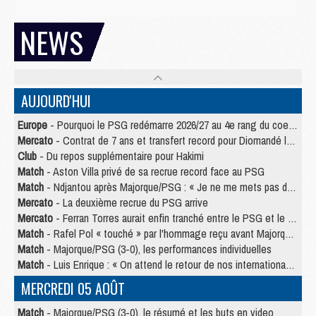
NEWS
AUJOURD'HUI
Europe
- Pourquoi le PSG redémarre 2026/27 au 4e rang du coefficient UEFA
Mercato
- Contrat de 7 ans et transfert record pour Diomandé loin du PSG
Club
- Du repos supplémentaire pour Hakimi
Match
- Aston Villa privé de sa recrue record face au PSG
Match
- Ndjantou après Majorque/PSG : « Je ne me mets pas de plafond »
Mercato
- La deuxième recrue du PSG arrive
Mercato
- Ferran Torres aurait enfin tranché entre le PSG et le Barça
Match
- Rafel Pol « touché » par l'hommage reçu avant Majorque/PSG
Match
- Majorque/PSG (3-0), les performances individuelles
Match
- Luis Enrique : « On attend le retour de nos internationaux »
MERCREDI 05 AOÛT
Match
- Majorque/PSG (3-0), le résumé et les buts en video