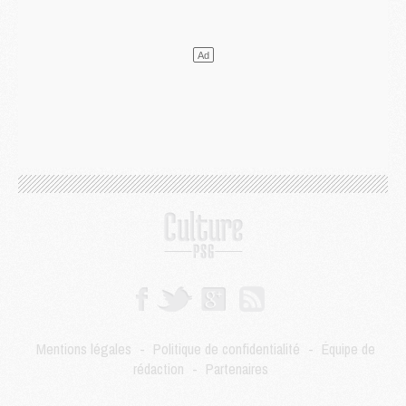
Mercato
- Liverpool encore très loin du compte pour Barcola
LUNDI 03 AOÛT
Match
- Podcast CulturePSG : Mercato (Godts, Suzuki, Akliouche, Barcola, etc)
Mercato
- L'Ajax attend bien plus de 45M pour Mika Godts
Club
- Quatre retours importants dans le groupe du PSG, et un plus discret
Mercato
- Ayari file en Ligue 2
Club
- Le PSG s'associe avec un géant de la tech
Mercato
- Vu d'Italie, le transfert de Suzuki au PSG est bien engagé
Mercato
- Ferran Torres ne serait pas à vendre, mais...
Europe
- Gros coup dur pour Aston Villa avant de croiser le PSG
DIMANCHE 02 AOÛT
Mercato
- Le transfert de Kolo Muani à la Juventus est officiel
Mercato
- [MAJ] Le PSG a fait une grosse offre à Parme pour Suzuki
Mercato
- Le PSG a envoyé une première offre pour Mika Godts
Club
- Après Pacho, d'autres retours en vue
Mentions légales
-
Politique de confidentialité
-
Équipe de
Mercato
- Changement de dernière minute pour Kolo Muani
rédaction
-
Partenaires
SAMEDI 01 AOÛT