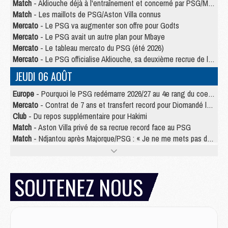
Match
- Akliouche déjà à l'entraînement et concerné par PSG/MU ?
Match
- Les maillots de PSG/Aston Villa connus
Mercato
- Le PSG va augmenter son offre pour Godts
Mercato
- Le PSG avait un autre plan pour Mbaye
Mercato
- Le tableau mercato du PSG (été 2026)
Mercato
- Le PSG officialise Akliouche, sa deuxième recrue de l’été
JEUDI 06 AOÛT
Europe
- Pourquoi le PSG redémarre 2026/27 au 4e rang du coefficient UEFA
Mercato
- Contrat de 7 ans et transfert record pour Diomandé loin du PSG
Club
- Du repos supplémentaire pour Hakimi
Match
- Aston Villa privé de sa recrue record face au PSG
Match
- Ndjantou après Majorque/PSG : « Je ne me mets pas de plafond »
Mercato
- La deuxième recrue du PSG arrive
Mercato
- Ferran Torres aurait enfin tranché entre le PSG et le Barça
Match
- Rafel Pol « touché » par l'hommage reçu avant Majorque/PSG
SOUTENEZ NOUS
Match
- Majorque/PSG (3-0), les performances individuelles
Match
- Luis Enrique : « On attend le retour de nos internationaux »
MERCREDI 05 AOÛT