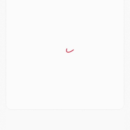
Match
- Majorque/PSG (3-0), le résumé et les buts en video
Match
- Majorque/PSG (3-0), reprise compliquée pour Paris
Match
- Les compositions officielles de Majorque/PSG avec Kvara et de nombreux jeunes
Club
- Casquettes, maillots de bain, padel, le PSG lance sa collection été
Match
- Un des nouveaux maillots pour Majorque/PSG
Mercato
- Le PSG prépare une nouvelle offre pour Suzuki
Mercato
- Le transfert de Ferran Torres au PSG réglé avant le 12 août ?
Match
- Le groupe pour Majorque/PSG avec 11 absents
Mercato
- Le PSG officialise un quatrième prêt
Mercato
- Liverpool ne veut pas que Barcola au PSG
Match
- Majorque/PSG, quelle compo pour le premier match de la saison 2026/27 ?
MARDI 04 AOÛT
Europe
- Les chapeaux provisoires de la Ligue des champions 2026/27
Podcast
- Podcast CulturePSG : Akliouche présenté par un fan de Monaco
Club
- Le PSG dévoile sa première collection d'entraînement pour 2026/2027
Discipline
- Un arbitre inattendu, mais porte-bonheur pour Lens/PSG
Match
- Majorque/PSG, sur quelle chaine et à quelle heure regarder le match ?
Mercato
- Le plan du PSG pour Suzuki et Chevalier se précise
Mercato
- L'Ajax refuse la première offre du PSG pour Godts
Mercato
- Le PSG veut accélérer, Ferran Torres temporise