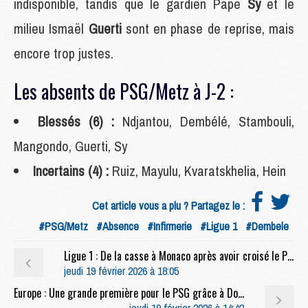
indisponible, tandis que le gardien Pape
Sy
et le
milieu Ismaël
Guerti
sont en phase de reprise, mais
encore trop justes.
Les absents de PSG/Metz à J-2 :
Blessés (6) :
Ndjantou, Dembélé, Stambouli,
Mangondo, Guerti, Sy
Incertains (4) :
Ruiz, Mayulu, Kvaratskhelia, Hein
Cet article vous a plu ? Partagez le :
#PSG/Metz
#Absence
#Infirmerie
#Ligue 1
#Dembele
Ligue 1 : De la casse à Monaco après avoir croisé le PSG ?
jeudi 19 février 2026 à 18:05
Europe : Une grande première pour le PSG grâce à Doué ?
jeudi 19 février 2026 à 14:42