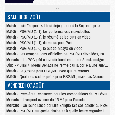
SAMEDI 08 AOÛT
Match
- Luis Enrique : « Il faut déjà penser à la Supercoupe »
Match
- PSG/MU (1-1), les performances individuelles
Match
- PSG/MU (1-1), le résumé et les buts en video
Match
- PSG/MU (1-1), du mieux pour Paris
Match
- PSG/MU (1-0), le but de Mbaye en video
Match
- Les compositions officielles de PSG/MU dévoilées, Pacho titulaire
Mercato
- Le PSG prêt à investir lourdement sur Suzuki malgré Safonov et Chevalier
Club
- « J’irai », Medhi Benatia ne ferme pas la porte à une arrivée au PSG
Match
- Le groupe pour PSG/MU avec quatre retours
Match
- Quelques cadres prêts pour PSG/MU, mais pas Akliouche ?
VENDREDI 07 AOÛT
Match
- Premières tendances pour les compositions de PSG/MU
Mercato
- Liverpool avance de 15 M€ pour Barcola
Mercato
- Un jeune lancé par Luis Enrique fait ses adieux au PSG
Match
- PSG/MU, sur quelle chaine et à quelle heure regarder le match ?