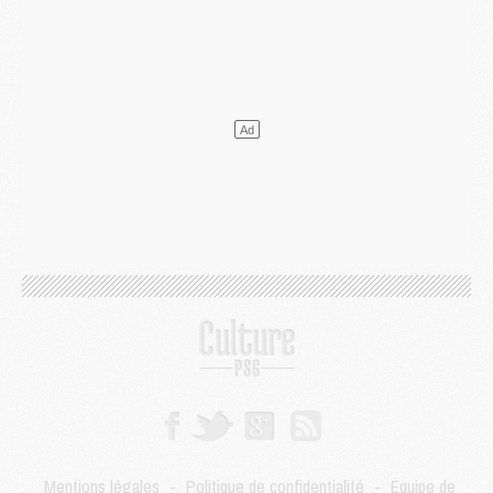
Mercato
- Guéla Doué dans les listes du PSG
Mercato
- Le transfert de Mika Godts au PSG en bonne voie
VENDREDI 31 JUILLET
Match
- Un diffuseur annoncé pour les deux premiers matchs amicaux du PSG
Mercato
- Le transfert d'Akliouche au PSG bouclé, le montant se précise
Club
- Un retour majeur dans le groupe du PSG
Club
- [MAJ] Ndjantou et deux jeunes du PSG annoncés dans un tournoi U21
Mercato
- L'étonnante piste Suzuki confirmée et onéreuse
JEUDI 30 JUILLET
Sélections
- Ancelotti fait le ménage au Brésil mais veut garder Marquinhos
Mercato
- Le statu quo du milieu du PSG se précise
Club
- Le PSG plutôt que la FIFA pour Al-Khelaïfi, poussé par l'UEFA ?
Mercato
- Le PSG presserait Ferran Torres de se décider, deux pistes de secours
Club
- Déguisements, shopping, double scouting, Luis Campos dévoile ses méthodes
Mercato
- Kroupi retiré du mercato
Mercato
- Enfin une avancée dans le transfert d'Akliouche
MERCREDI 29 JUILLET
Mentions légales
-
Politique de confidentialité
-
Équipe de