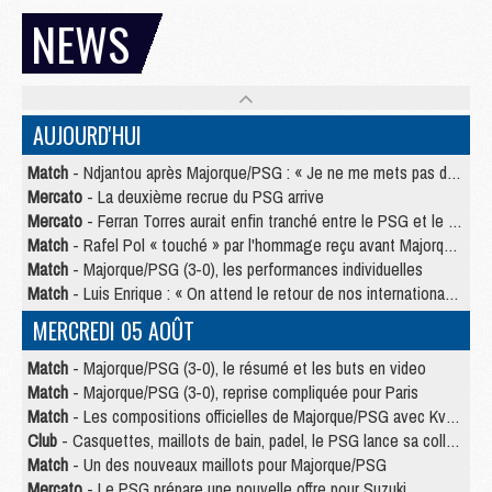
NEWS
AUJOURD'HUI
Match
- Ndjantou après Majorque/PSG : « Je ne me mets pas de plafond »
Mercato
- La deuxième recrue du PSG arrive
Mercato
- Ferran Torres aurait enfin tranché entre le PSG et le Barça
Match
- Rafel Pol « touché » par l'hommage reçu avant Majorque/PSG
Match
- Majorque/PSG (3-0), les performances individuelles
Match
- Luis Enrique : « On attend le retour de nos internationaux »
MERCREDI 05 AOÛT
Match
- Majorque/PSG (3-0), le résumé et les buts en video
Match
- Majorque/PSG (3-0), reprise compliquée pour Paris
Match
- Les compositions officielles de Majorque/PSG avec Kvara et de nombreux jeunes
Club
- Casquettes, maillots de bain, padel, le PSG lance sa collection été
Match
- Un des nouveaux maillots pour Majorque/PSG
Mercato
- Le PSG prépare une nouvelle offre pour Suzuki