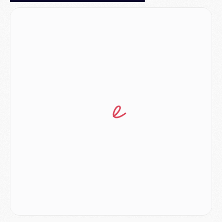
Mercato
- L'Ajax attend bien plus de 45M pour Mika Godts
Club
- Quatre retours importants dans le groupe du PSG, et un plus discret
Mercato
- Ayari file en Ligue 2
Club
- Le PSG s'associe avec un géant de la tech
Mercato
- Vu d'Italie, le transfert de Suzuki au PSG est bien engagé
Mercato
- Ferran Torres ne serait pas à vendre, mais...
Europe
- Gros coup dur pour Aston Villa avant de croiser le PSG
DIMANCHE 02 AOÛT
Mercato
- Le transfert de Kolo Muani à la Juventus est officiel
Mercato
- [MAJ] Le PSG a fait une grosse offre à Parme pour Suzuki
Mercato
- Le PSG a envoyé une première offre pour Mika Godts
Club
- Après Pacho, d'autres retours en vue
Mercato
- Changement de dernière minute pour Kolo Muani
SAMEDI 01 AOÛT
Mercato
- L'agent de Mika Godts confirme un accord avec le PSG
Club
- Quels numéros de maillot pour Akliouche et Digne au PSG ?
Match
- Un hommage prévu lors de Brest/PSG
Mercato
- Le PSG et le Barça ont rendez-vous pour Ferran Torres