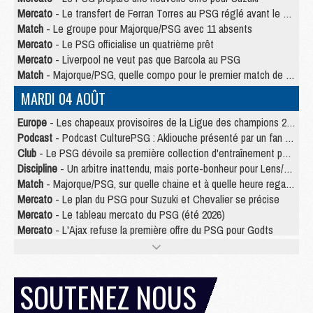
Mercato
- Le transfert de Ferran Torres au PSG réglé avant le 12 août ?
Match
- Le groupe pour Majorque/PSG avec 11 absents
Mercato
- Le PSG officialise un quatrième prêt
Mercato
- Liverpool ne veut pas que Barcola au PSG
Match
- Majorque/PSG, quelle compo pour le premier match de la saison 2026/27 ?
MARDI 04 AOÛT
Europe
- Les chapeaux provisoires de la Ligue des champions 2026/27
Podcast
- Podcast CulturePSG : Akliouche présenté par un fan de Monaco
Club
- Le PSG dévoile sa première collection d'entraînement pour 2026/2027
Discipline
- Un arbitre inattendu, mais porte-bonheur pour Lens/PSG
Match
- Majorque/PSG, sur quelle chaine et à quelle heure regarder le match ?
Mercato
- Le plan du PSG pour Suzuki et Chevalier se précise
Mercato
- Le tableau mercato du PSG (été 2026)
Mercato
- L'Ajax refuse la première offre du PSG pour Godts
Mercato
- Le PSG veut accélérer, Ferran Torres temporise
Mercato
- Liverpool encore très loin du compte pour Barcola
LUNDI 03 AOÛT
SOUTENEZ NOUS
Match
- Podcast CulturePSG : Mercato (Godts, Suzuki, Akliouche, Barcola, etc)