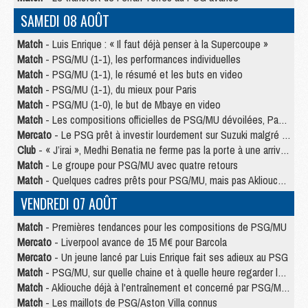
SAMEDI 08 AOÛT
Match
- Luis Enrique : « Il faut déjà penser à la Supercoupe »
Match
- PSG/MU (1-1), les performances individuelles
Match
- PSG/MU (1-1), le résumé et les buts en video
Match
- PSG/MU (1-1), du mieux pour Paris
Match
- PSG/MU (1-0), le but de Mbaye en video
Match
- Les compositions officielles de PSG/MU dévoilées, Pacho titulaire
Mercato
- Le PSG prêt à investir lourdement sur Suzuki malgré Safonov et Chevalier
Club
- « J’irai », Medhi Benatia ne ferme pas la porte à une arrivée au PSG
Match
- Le groupe pour PSG/MU avec quatre retours
Match
- Quelques cadres prêts pour PSG/MU, mais pas Akliouche ?
VENDREDI 07 AOÛT
Match
- Premières tendances pour les compositions de PSG/MU
Mercato
- Liverpool avance de 15 M€ pour Barcola
Mercato
- Un jeune lancé par Luis Enrique fait ses adieux au PSG
Match
- PSG/MU, sur quelle chaine et à quelle heure regarder le match ?
Match
- Akliouche déjà à l'entraînement et concerné par PSG/MU ?
Match
- Les maillots de PSG/Aston Villa connus