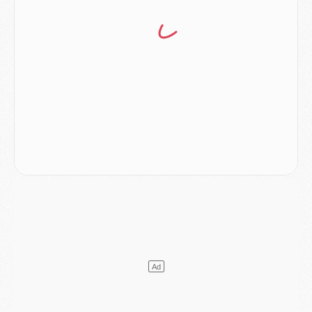
Match
- Les compositions officielles de Majorque/PSG avec Kvara et de nombreux jeunes
Club
- Casquettes, maillots de bain, padel, le PSG lance sa collection été
Match
- Un des nouveaux maillots pour Majorque/PSG
Mercato
- Le PSG prépare une nouvelle offre pour Suzuki
Mercato
- Le transfert de Ferran Torres au PSG réglé avant le 12 août ?
Match
- Le groupe pour Majorque/PSG avec 11 absents
Mercato
- Le PSG officialise un quatrième prêt
Mercato
- Liverpool ne veut pas que Barcola au PSG
Match
- Majorque/PSG, quelle compo pour le premier match de la saison 2026/27 ?
MARDI 04 AOÛT
Europe
- Les chapeaux provisoires de la Ligue des champions 2026/27
Podcast
- Podcast CulturePSG : Akliouche présenté par un fan de Monaco
Club
- Le PSG dévoile sa première collection d'entraînement pour 2026/2027
Discipline
- Un arbitre inattendu, mais porte-bonheur pour Lens/PSG
Match
- Majorque/PSG, sur quelle chaine et à quelle heure regarder le match ?
Mercato
- Le plan du PSG pour Suzuki et Chevalier se précise
Mercato
- L'Ajax refuse la première offre du PSG pour Godts
Mercato
- Le PSG veut accélérer, Ferran Torres temporise
Mercato
- Liverpool encore très loin du compte pour Barcola