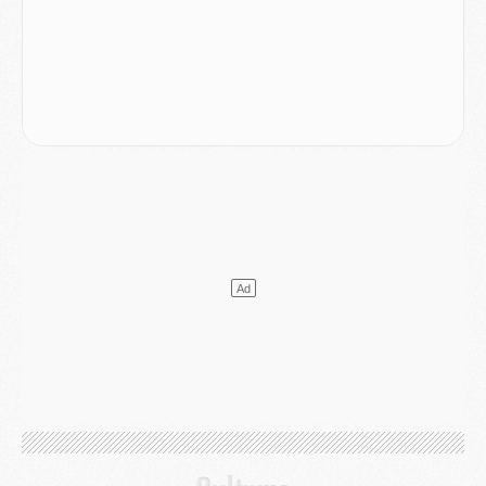
Match
- Rafel Pol « touché » par l'hommage reçu avant Majorque/PSG
Match
- Majorque/PSG (3-0), les performances individuelles
Match
- Luis Enrique : « On attend le retour de nos internationaux »
MERCREDI 05 AOÛT
Match
- Majorque/PSG (3-0), le résumé et les buts en video
Match
- Majorque/PSG (3-0), reprise compliquée pour Paris
Match
- Les compositions officielles de Majorque/PSG avec Kvara et de nombreux jeunes
Club
- Casquettes, maillots de bain, padel, le PSG lance sa collection été
Match
- Un des nouveaux maillots pour Majorque/PSG
Mercato
- Le PSG prépare une nouvelle offre pour Suzuki
Mercato
- Le transfert de Ferran Torres au PSG réglé avant le 12 août ?
Match
- Le groupe pour Majorque/PSG avec 11 absents
Mercato
- Le PSG officialise un quatrième prêt
Mercato
- Liverpool ne veut pas que Barcola au PSG
Match
- Majorque/PSG, quelle compo pour le premier match de la saison 2026/27 ?
MARDI 04 AOÛT
Europe
- Les chapeaux provisoires de la Ligue des champions 2026/27
Podcast
- Podcast CulturePSG : Akliouche présenté par un fan de Monaco
Club
- Le PSG dévoile sa première collection d'entraînement pour 2026/2027