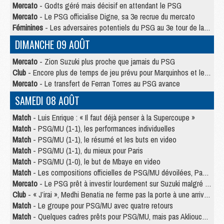
Mercato
- Godts géré mais décisif en attendant le PSG
Mercato
- Le PSG officialise Digne, sa 3e recrue du mercato
Féminines
- Les adversaires potentiels du PSG au 3e tour de la Ligue des Champions féminine
DIMANCHE 09 AOÛT
Mercato
- Zion Suzuki plus proche que jamais du PSG
Club
- Encore plus de temps de jeu prévu pour Marquinhos et les Portugais en Supercoupe
Mercato
- Le transfert de Ferran Torres au PSG avance
SAMEDI 08 AOÛT
Match
- Luis Enrique : « Il faut déjà penser à la Supercoupe »
Match
- PSG/MU (1-1), les performances individuelles
Match
- PSG/MU (1-1), le résumé et les buts en video
Match
- PSG/MU (1-1), du mieux pour Paris
Match
- PSG/MU (1-0), le but de Mbaye en video
Match
- Les compositions officielles de PSG/MU dévoilées, Pacho titulaire
Mercato
- Le PSG prêt à investir lourdement sur Suzuki malgré Safonov et Chevalier
Club
- « J’irai », Medhi Benatia ne ferme pas la porte à une arrivée au PSG
Match
- Le groupe pour PSG/MU avec quatre retours
Match
- Quelques cadres prêts pour PSG/MU, mais pas Akliouche ?