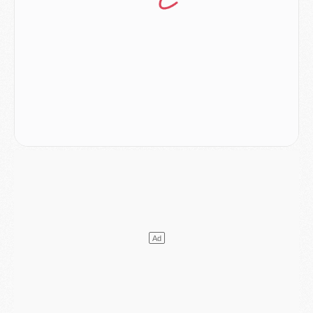
Mercato
- Le PSG officialise un quatrième prêt
Mercato
- Liverpool ne veut pas que Barcola au PSG
Match
- Majorque/PSG, quelle compo pour le premier match de la saison 2026/27 ?
MARDI 04 AOÛT
Europe
- Les chapeaux provisoires de la Ligue des champions 2026/27
Podcast
- Podcast CulturePSG : Akliouche présenté par un fan de Monaco
Club
- Le PSG dévoile sa première collection d'entraînement pour 2026/2027
Discipline
- Un arbitre inattendu, mais porte-bonheur pour Lens/PSG
Match
- Majorque/PSG, sur quelle chaine et à quelle heure regarder le match ?
Mercato
- Le plan du PSG pour Suzuki et Chevalier se précise
Mercato
- L'Ajax refuse la première offre du PSG pour Godts
Mercato
- Le PSG veut accélérer, Ferran Torres temporise
Mercato
- Liverpool encore très loin du compte pour Barcola
LUNDI 03 AOÛT
Match
- Podcast CulturePSG : Mercato (Godts, Suzuki, Akliouche, Barcola, etc)
Mercato
- L'Ajax attend bien plus de 45M pour Mika Godts
Club
- Quatre retours importants dans le groupe du PSG, et un plus discret
Mercato
- Ayari file en Ligue 2