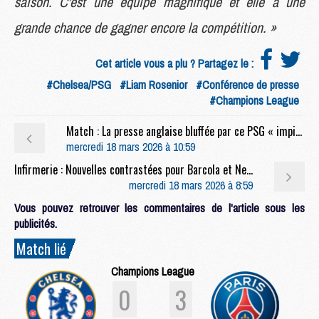
saison. C'est une équipe magnifique et elle a une
grande chance de gagner encore la compétition. »
Cet article vous a plu ? Partagez le :
#Chelsea/PSG
#Liam Rosenior
#Conférence de presse
#Champions League
Match : La presse anglaise bluffée par ce PSG « impitoyable » et « prétendant sérieux à la victoire finale »
mercredi 18 mars 2026 à 10:59
Infirmerie : Nouvelles contrastées pour Barcola et Neves
mercredi 18 mars 2026 à 8:59
Vous pouvez retrouver les commentaires de l'article sous les
publicités.
Match lié
Champions League
0
3