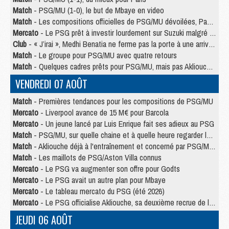
Match
- PSG/MU (1-0), le but de Mbaye en video
Match
- Les compositions officielles de PSG/MU dévoilées, Pacho titulaire
Mercato
- Le PSG prêt à investir lourdement sur Suzuki malgré Safonov et Chevalier
Club
- « J’irai », Medhi Benatia ne ferme pas la porte à une arrivée au PSG
Match
- Le groupe pour PSG/MU avec quatre retours
Match
- Quelques cadres prêts pour PSG/MU, mais pas Akliouche ?
VENDREDI 07 AOÛT
Match
- Premières tendances pour les compositions de PSG/MU
Mercato
- Liverpool avance de 15 M€ pour Barcola
Mercato
- Un jeune lancé par Luis Enrique fait ses adieux au PSG
Match
- PSG/MU, sur quelle chaine et à quelle heure regarder le match ?
Match
- Akliouche déjà à l'entraînement et concerné par PSG/MU ?
Match
- Les maillots de PSG/Aston Villa connus
Mercato
- Le PSG va augmenter son offre pour Godts
Mercato
- Le PSG avait un autre plan pour Mbaye
Mercato
- Le tableau mercato du PSG (été 2026)
Mercato
- Le PSG officialise Akliouche, sa deuxième recrue de l’été
JEUDI 06 AOÛT