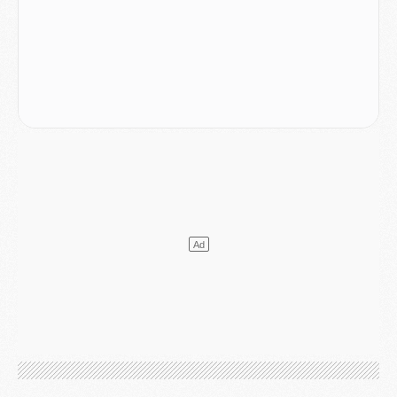
Club
- Quels numéros de maillot pour Akliouche et Digne au PSG ?
Match
- Un hommage prévu lors de Brest/PSG
Mercato
- Le PSG et le Barça ont rendez-vous pour Ferran Torres
Mercato
- Guéla Doué dans les listes du PSG
Mercato
- Le transfert de Mika Godts au PSG en bonne voie
VENDREDI 31 JUILLET
Match
- Un diffuseur annoncé pour les deux premiers matchs amicaux du PSG
Mercato
- Le transfert d'Akliouche au PSG bouclé, le montant se précise
Club
- Un retour majeur dans le groupe du PSG
Club
- [MAJ] Ndjantou et deux jeunes du PSG annoncés dans un tournoi U21
Mercato
- L'étonnante piste Suzuki confirmée et onéreuse
JEUDI 30 JUILLET
Sélections
- Ancelotti fait le ménage au Brésil mais veut garder Marquinhos
Mercato
- Le statu quo du milieu du PSG se précise
Club
- Le PSG plutôt que la FIFA pour Al-Khelaïfi, poussé par l'UEFA ?
Mercato
- Le PSG presserait Ferran Torres de se décider, deux pistes de secours
Club
- Déguisements, shopping, double scouting, Luis Campos dévoile ses méthodes
Mercato
- Kroupi retiré du mercato