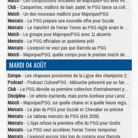
Match
- Les compositions officielles de Majorque/PSG avec Kvara et de nombreux jeunes
Club
- Casquettes, maillots de bain, padel, le PSG lance sa collection été
Match
- Un des nouveaux maillots pour Majorque/PSG
Mercato
- Le PSG prépare une nouvelle offre pour Suzuki
Mercato
- Le transfert de Ferran Torres au PSG réglé avant le 12 août ?
Match
- Le groupe pour Majorque/PSG avec 11 absents
Mercato
- Le PSG officialise un quatrième prêt
Mercato
- Liverpool ne veut pas que Barcola au PSG
Match
- Majorque/PSG, quelle compo pour le premier match de la saison 2026/27 ?
MARDI 04 AOÛT
Europe
- Les chapeaux provisoires de la Ligue des champions 2026/27
Podcast
- Podcast CulturePSG : Akliouche présenté par un fan de Monaco
Club
- Le PSG dévoile sa première collection d'entraînement pour 2026/2027
Discipline
- Un arbitre inattendu, mais porte-bonheur pour Lens/PSG
Match
- Majorque/PSG, sur quelle chaine et à quelle heure regarder le match ?
Mercato
- Le plan du PSG pour Suzuki et Chevalier se précise
Mercato
- Le tableau mercato du PSG (été 2026)
Mercato
- L'Ajax refuse la première offre du PSG pour Godts
Mercato
- Le PSG veut accélérer, Ferran Torres temporise
Mercato
- Liverpool encore très loin du compte pour Barcola