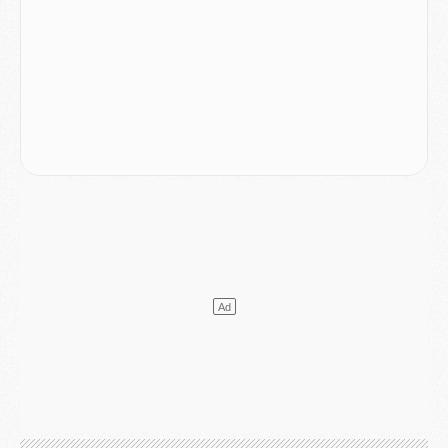
LUNDI 03 AOÛT
Match
- Podcast CulturePSG : Mercato (Godts, Suzuki, Akliouche, Barcola, etc)
Mercato
- L'Ajax attend bien plus de 45M pour Mika Godts
Club
- Quatre retours importants dans le groupe du PSG, et un plus discret
Mercato
- Ayari file en Ligue 2
Club
- Le PSG s'associe avec un géant de la tech
Mercato
- Vu d'Italie, le transfert de Suzuki au PSG est bien engagé
Mercato
- Ferran Torres ne serait pas à vendre, mais...
Europe
- Gros coup dur pour Aston Villa avant de croiser le PSG
DIMANCHE 02 AOÛT
Mercato
- Le transfert de Kolo Muani à la Juventus est officiel
Mercato
- [MAJ] Le PSG a fait une grosse offre à Parme pour Suzuki
Mercato
- Le PSG a envoyé une première offre pour Mika Godts
Club
- Après Pacho, d'autres retours en vue
Mercato
- Changement de dernière minute pour Kolo Muani
SAMEDI 01 AOÛT
Mercato
- L'agent de Mika Godts confirme un accord avec le PSG