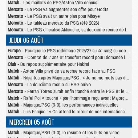
Match
- Les maillots de PSG/Aston Villa connus
Mercato
- Le PSG va augmenter son offre pour Godts
Mercato
- Le PSG avait un autre plan pour Mbaye
Mercato
- Le tableau mercato du PSG (été 2026)
Mercato
- Le PSG officialise Akliouche, sa deuxième recrue de l’été
JEUDI 06 AOÛT
Europe
- Pourquoi le PSG redémarre 2026/27 au 4e rang du coefficient UEFA
Mercato
- Contrat de 7 ans et transfert record pour Diomandé loin du PSG
Club
- Du repos supplémentaire pour Hakimi
Match
- Aston Villa privé de sa recrue record face au PSG
Match
- Ndjantou après Majorque/PSG : « Je ne me mets pas de plafond »
Mercato
- La deuxième recrue du PSG arrive
Mercato
- Ferran Torres aurait enfin tranché entre le PSG et le Barça
Match
- Rafel Pol « touché » par l'hommage reçu avant Majorque/PSG
Match
- Majorque/PSG (3-0), les performances individuelles
Match
- Luis Enrique : « On attend le retour de nos internationaux »
MERCREDI 05 AOÛT
Match
- Majorque/PSG (3-0), le résumé et les buts en video