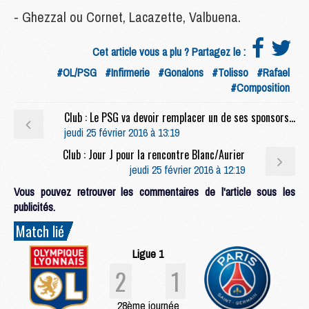
- Ghezzal ou Cornet, Lacazette, Valbuena.
Cet article vous a plu ? Partagez le :
#OL/PSG
#Infirmerie
#Gonalons
#Tolisso
#Rafael
#Composition
Club : Le PSG va devoir remplacer un de ses sponsors qui ne prolongera pas
jeudi 25 février 2016 à 13:19
Club : Jour J pour la rencontre Blanc/Aurier
jeudi 25 février 2016 à 12:19
Vous pouvez retrouver les commentaires de l'article sous les
publicités.
Match lié
Ligue 1
2
1
28ème journée