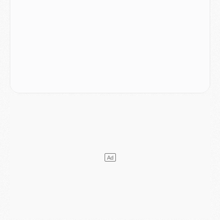
Mercato
- Changement de dernière minute pour Kolo Muani
SAMEDI 01 AOÛT
Mercato
- L'agent de Mika Godts confirme un accord avec le PSG
Club
- Quels numéros de maillot pour Akliouche et Digne au PSG ?
Match
- Un hommage prévu lors de Brest/PSG
Mercato
- Le PSG et le Barça ont rendez-vous pour Ferran Torres
Mercato
- Guéla Doué dans les listes du PSG
Mercato
- Le transfert de Mika Godts au PSG en bonne voie
VENDREDI 31 JUILLET
Match
- Un diffuseur annoncé pour les deux premiers matchs amicaux du PSG
Mercato
- Le transfert d'Akliouche au PSG bouclé, le montant se précise
Club
- Un retour majeur dans le groupe du PSG
Club
- [MAJ] Ndjantou et deux jeunes du PSG annoncés dans un tournoi U21
Mercato
- L'étonnante piste Suzuki confirmée et onéreuse
JEUDI 30 JUILLET
Sélections
- Ancelotti fait le ménage au Brésil mais veut garder Marquinhos
Mercato
- Le statu quo du milieu du PSG se précise