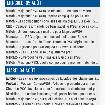
MERCREDI 05 AOÛT
Match
- Majorque/PSG (3-0), le résumé et les buts en video
Match
- Majorque/PSG (3-0), reprise compliquée pour Paris
Match
- Les compositions officielles de Majorque/PSG avec Kvara et de nombreux jeunes
Club
- Casquettes, maillots de bain, padel, le PSG lance sa collection été
Match
- Un des nouveaux maillots pour Majorque/PSG
Mercato
- Le PSG prépare une nouvelle offre pour Suzuki
Mercato
- Le transfert de Ferran Torres au PSG réglé avant le 12 août ?
Match
- Le groupe pour Majorque/PSG avec 11 absents
Mercato
- Le PSG officialise un quatrième prêt
Mercato
- Liverpool ne veut pas que Barcola au PSG
Match
- Majorque/PSG, quelle compo pour le premier match de la saison 2026/27 ?
MARDI 04 AOÛT
Europe
- Les chapeaux provisoires de la Ligue des champions 2026/27
Podcast
- Podcast CulturePSG : Akliouche présenté par un fan de Monaco
Club
- Le PSG dévoile sa première collection d'entraînement pour 2026/2027
Discipline
- Un arbitre inattendu, mais porte-bonheur pour Lens/PSG
Match
- Majorque/PSG, sur quelle chaine et à quelle heure regarder le match ?
Mercato
- Le plan du PSG pour Suzuki et Chevalier se précise