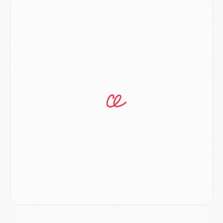
Match
- Rafel Pol « touché » par l'hommage reçu avant Majorque/PSG
Match
- Majorque/PSG (3-0), les performances individuelles
Match
- Luis Enrique : « On attend le retour de nos internationaux »
MERCREDI 05 AOÛT
Match
- Majorque/PSG (3-0), le résumé et les buts en video
Match
- Majorque/PSG (3-0), reprise compliquée pour Paris
Match
- Les compositions officielles de Majorque/PSG avec Kvara et de nombreux jeunes
Club
- Casquettes, maillots de bain, padel, le PSG lance sa collection été
Match
- Un des nouveaux maillots pour Majorque/PSG
Mercato
- Le PSG prépare une nouvelle offre pour Suzuki
Mercato
- Le transfert de Ferran Torres au PSG réglé avant le 12 août ?
Match
- Le groupe pour Majorque/PSG avec 11 absents
Mercato
- Le PSG officialise un quatrième prêt
Mercato
- Liverpool ne veut pas que Barcola au PSG
Match
- Majorque/PSG, quelle compo pour le premier match de la saison 2026/27 ?
MARDI 04 AOÛT
Europe
- Les chapeaux provisoires de la Ligue des champions 2026/27
Podcast
- Podcast CulturePSG : Akliouche présenté par un fan de Monaco