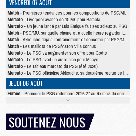
VENDREDI 07 AOÛT
Match
- Premières tendances pour les compositions de PSG/MU
Mercato
- Liverpool avance de 15 M€ pour Barcola
Mercato
- Un jeune lancé par Luis Enrique fait ses adieux au PSG
Match
- PSG/MU, sur quelle chaine et à quelle heure regarder le match ?
Match
- Akliouche déjà à l'entraînement et concerné par PSG/MU ?
Match
- Les maillots de PSG/Aston Villa connus
Mercato
- Le PSG va augmenter son offre pour Godts
Mercato
- Le PSG avait un autre plan pour Mbaye
Mercato
- Le tableau mercato du PSG (été 2026)
Mercato
- Le PSG officialise Akliouche, sa deuxième recrue de l’été
JEUDI 06 AOÛT
Europe
- Pourquoi le PSG redémarre 2026/27 au 4e rang du coefficient UEFA
Mercato
- Contrat de 7 ans et transfert record pour Diomandé loin du PSG
Club
- Du repos supplémentaire pour Hakimi
Match
- Aston Villa privé de sa recrue record face au PSG
SOUTENEZ NOUS
Match
- Ndjantou après Majorque/PSG : « Je ne me mets pas de plafond »
Mercato
- La deuxième recrue du PSG arrive
Mercato
- Ferran Torres aurait enfin tranché entre le PSG et le Barça