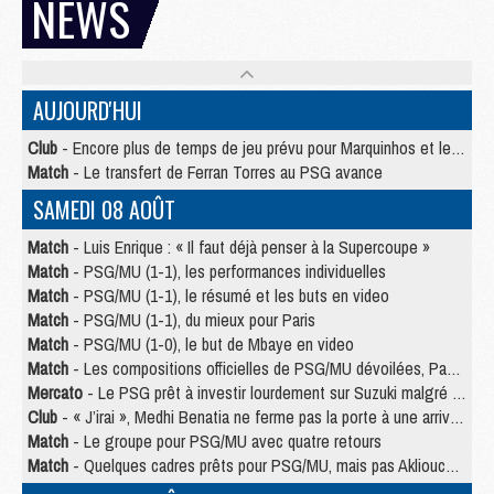
NEWS
AUJOURD'HUI
Club
- Encore plus de temps de jeu prévu pour Marquinhos et les Portugais en Supercoupe
Match
- Le transfert de Ferran Torres au PSG avance
SAMEDI 08 AOÛT
Match
- Luis Enrique : « Il faut déjà penser à la Supercoupe »
Match
- PSG/MU (1-1), les performances individuelles
Match
- PSG/MU (1-1), le résumé et les buts en video
Match
- PSG/MU (1-1), du mieux pour Paris
Match
- PSG/MU (1-0), le but de Mbaye en video
Match
- Les compositions officielles de PSG/MU dévoilées, Pacho titulaire
Mercato
- Le PSG prêt à investir lourdement sur Suzuki malgré Safonov et Chevalier
Club
- « J’irai », Medhi Benatia ne ferme pas la porte à une arrivée au PSG
Match
- Le groupe pour PSG/MU avec quatre retours
Match
- Quelques cadres prêts pour PSG/MU, mais pas Akliouche ?