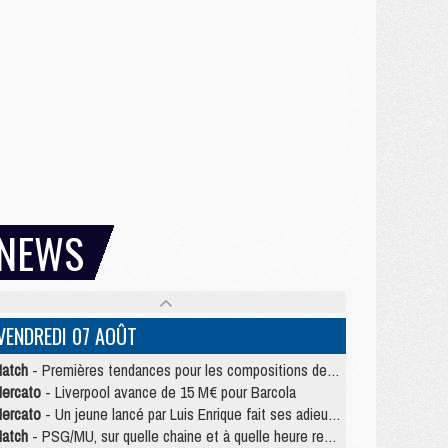
NEWS
VENDREDI 07 AOÛT
atch
- Premières tendances pour les compositions de PSG/MU
ercato
- Liverpool avance de 15 M€ pour Barcola
ercato
- Un jeune lancé par Luis Enrique fait ses adieux au PSG
atch
- PSG/MU, sur quelle chaine et à quelle heure regarder le match ?