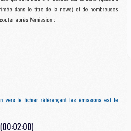
M
M
pprimée dans le titre de la news) et de nombreuses
outer après l'émission :
M
M
C
M
C
M
M
E
M
M
n vers le fichier référençant les émissions est le
M
C
M
 (00:02:00)