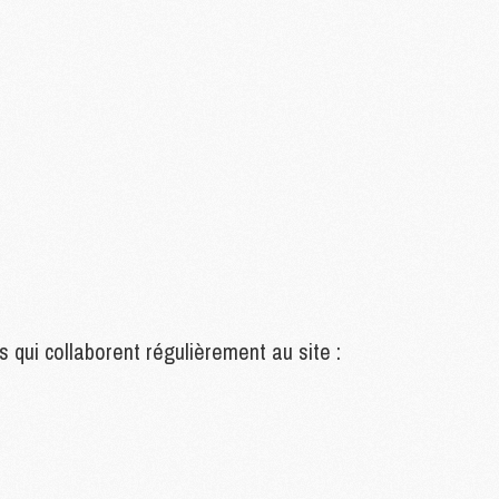
M
M
M
M
M
M
M
M
M
M
s qui collaborent régulièrement au site :
C
M
M
F
C
M