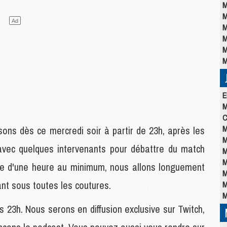
M
M
M
M
M
M
E
M
C
M
ns dès ce mercredi soir à partir de 23h, après les
M
 avec quelques intervenants pour débattre du match
M
M
ée d'une heure au minimum, nous allons longuement
M
sant sous toutes les coutures.
M
M
s 23h. Nous serons en diffusion exclusive sur Twitch,