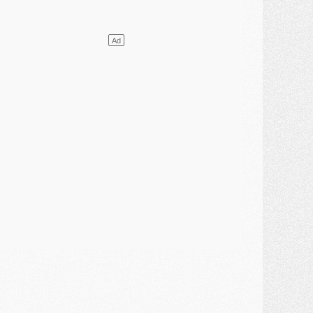
ercato
- L'agent de Mika Godts confirme un accord avec le PSG
lub
- Quels numéros de maillot pour Akliouche et Digne au PSG ?
atch
- Un hommage prévu lors de Brest/PSG
ercato
- Le PSG et le Barça ont rendez-vous pour Ferran Torres
ercato
- Guéla Doué dans les listes du PSG
ercato
- Le transfert de Mika Godts au PSG en bonne voie
VENDREDI 31 JUILLET
atch
- Un diffuseur annoncé pour les deux premiers matchs amicaux du PSG
ercato
- Le transfert d'Akliouche au PSG bouclé, le montant se précise
lub
- Un retour majeur dans le groupe du PSG
lub
- [MAJ] Ndjantou et deux jeunes du PSG annoncés dans un tournoi U21
ercato
- L'étonnante piste Suzuki confirmée et onéreuse
JEUDI 30 JUILLET
élections
- Ancelotti fait le ménage au Brésil mais veut garder Marquinhos
ercato
- Le statu quo du milieu du PSG se précise
lub
- Le PSG plutôt que la FIFA pour Al-Khelaïfi, poussé par l'UEFA ?
ercato
- Le PSG presserait Ferran Torres de se décider, deux pistes de secours
lub
- Déguisements, shopping, double scouting, Luis Campos dévoile ses méthodes