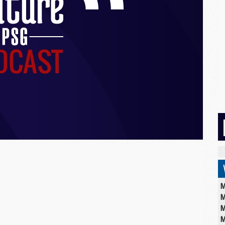
M
M
M
M