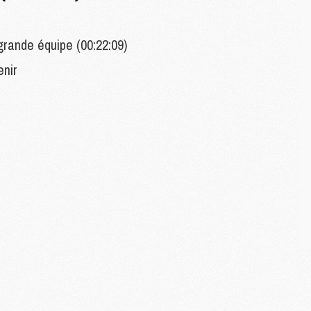
M
C
grande équipe (00:22:09)
M
M
enir
M
M
M
M
C
C
M
S
M
C
M
C