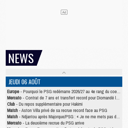
NEWS
JEUDI 06 AOÛT
Europe
- Pourquoi le PSG redémarre 2026/27 au 4e rang du coefficient UEFA
Mercato
- Contrat de 7 ans et transfert record pour Diomandé loin du PSG
Club
- Du repos supplémentaire pour Hakimi
Match
- Aston Villa privé de sa recrue record face au PSG
Match
- Ndjantou après Majorque/PSG : « Je ne me mets pas de plafond »
Mercato
- La deuxième recrue du PSG arrive