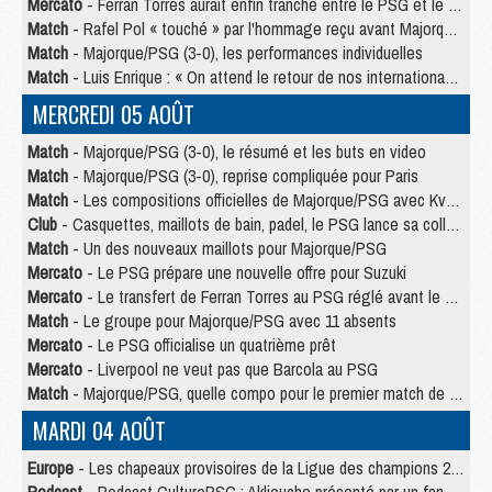
Mercato
- Ferran Torres aurait enfin tranché entre le PSG et le Barça
Match
- Rafel Pol « touché » par l'hommage reçu avant Majorque/PSG
Match
- Majorque/PSG (3-0), les performances individuelles
Match
- Luis Enrique : « On attend le retour de nos internationaux »
MERCREDI 05 AOÛT
Match
- Majorque/PSG (3-0), le résumé et les buts en video
Match
- Majorque/PSG (3-0), reprise compliquée pour Paris
Match
- Les compositions officielles de Majorque/PSG avec Kvara et de nombreux jeunes
Club
- Casquettes, maillots de bain, padel, le PSG lance sa collection été
Match
- Un des nouveaux maillots pour Majorque/PSG
Mercato
- Le PSG prépare une nouvelle offre pour Suzuki
Mercato
- Le transfert de Ferran Torres au PSG réglé avant le 12 août ?
Match
- Le groupe pour Majorque/PSG avec 11 absents
Mercato
- Le PSG officialise un quatrième prêt
Mercato
- Liverpool ne veut pas que Barcola au PSG
Match
- Majorque/PSG, quelle compo pour le premier match de la saison 2026/27 ?
MARDI 04 AOÛT
Europe
- Les chapeaux provisoires de la Ligue des champions 2026/27