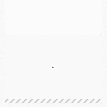
Mercato
- Le transfert de Kolo Muani à la Juventus est officiel
Mercato
- [MAJ] Le PSG a fait une grosse offre à Parme pour Suzuki
Mercato
- Le PSG a envoyé une première offre pour Mika Godts
Club
- Après Pacho, d'autres retours en vue
Mercato
- Changement de dernière minute pour Kolo Muani
SAMEDI 01 AOÛT
Mercato
- L'agent de Mika Godts confirme un accord avec le PSG
Club
- Quels numéros de maillot pour Akliouche et Digne au PSG ?
Match
- Un hommage prévu lors de Brest/PSG
Mercato
- Le PSG et le Barça ont rendez-vous pour Ferran Torres
Mercato
- Guéla Doué dans les listes du PSG
Mercato
- Le transfert de Mika Godts au PSG en bonne voie
VENDREDI 31 JUILLET
Match
- Un diffuseur annoncé pour les deux premiers matchs amicaux du PSG
Mercato
- Le transfert d'Akliouche au PSG bouclé, le montant se précise
Club
- Un retour majeur dans le groupe du PSG
Club
- [MAJ] Ndjantou et deux jeunes du PSG annoncés dans un tournoi U21
Mercato
- L'étonnante piste Suzuki confirmée et onéreuse