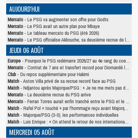
AUJOURD'HUI
Mercato
- Le PSG va augmenter son offre pour Godts
Mercato
- Le PSG avait un autre plan pour Mbaye
Mercato
- Le tableau mercato du PSG (été 2026)
Mercato
- Le PSG officialise Akliouche, sa deuxième recrue de l’été
JEUDI 06 AOÛT
Europe
- Pourquoi le PSG redémarre 2026/27 au 4e rang du coefficient UEFA
Mercato
- Contrat de 7 ans et transfert record pour Diomandé loin du PSG
Club
- Du repos supplémentaire pour Hakimi
Match
- Aston Villa privé de sa recrue record face au PSG
Match
- Ndjantou après Majorque/PSG : « Je ne me mets pas de plafond »
Mercato
- La deuxième recrue du PSG arrive
Mercato
- Ferran Torres aurait enfin tranché entre le PSG et le Barça
Match
- Rafel Pol « touché » par l'hommage reçu avant Majorque/PSG
Match
- Majorque/PSG (3-0), les performances individuelles
Match
- Luis Enrique : « On attend le retour de nos internationaux »
MERCREDI 05 AOÛT