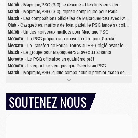
Match
- Majorque/PSG (3-0), le résumé et les buts en video
Match
- Majorque/PSG (3-0), reprise compliquée pour Paris
Match
- Les compositions officielles de Majorque/PSG avec Kvara et de nombreux jeunes
Club
- Casquettes, maillots de bain, padel, le PSG lance sa collection été
Match
- Un des nouveaux maillots pour Majorque/PSG
Mercato
- Le PSG prépare une nouvelle offre pour Suzuki
Mercato
- Le transfert de Ferran Torres au PSG réglé avant le 12 août ?
Match
- Le groupe pour Majorque/PSG avec 11 absents
Mercato
- Le PSG officialise un quatrième prêt
Mercato
- Liverpool ne veut pas que Barcola au PSG
Match
- Majorque/PSG, quelle compo pour le premier match de la saison 2026/27 ?
MARDI 04 AOÛT
Europe
- Les chapeaux provisoires de la Ligue des champions 2026/27
SOUTENEZ NOUS
Podcast
- Podcast CulturePSG : Akliouche présenté par un fan de Monaco
Club
- Le PSG dévoile sa première collection d'entraînement pour 2026/2027
Discipline
- Un arbitre inattendu, mais porte-bonheur pour Lens/PSG
Match
- Majorque/PSG, sur quelle chaine et à quelle heure regarder le match ?
Mercato
- Le plan du PSG pour Suzuki et Chevalier se précise
Mercato
- L'Ajax refuse la première offre du PSG pour Godts