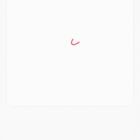
Mercato
- Le PSG veut accélérer, Ferran Torres temporise
Mercato
- Liverpool encore très loin du compte pour Barcola
LUNDI 03 AOÛT
Match
- Podcast CulturePSG : Mercato (Godts, Suzuki, Akliouche, Barcola, etc)
Mercato
- L'Ajax attend bien plus de 45M pour Mika Godts
Club
- Quatre retours importants dans le groupe du PSG, et un plus discret
Mercato
- Ayari file en Ligue 2
Club
- Le PSG s'associe avec un géant de la tech
Mercato
- Vu d'Italie, le transfert de Suzuki au PSG est bien engagé
Mercato
- Ferran Torres ne serait pas à vendre, mais...
Europe
- Gros coup dur pour Aston Villa avant de croiser le PSG
DIMANCHE 02 AOÛT
Mercato
- Le transfert de Kolo Muani à la Juventus est officiel
Mercato
- [MAJ] Le PSG a fait une grosse offre à Parme pour Suzuki
Mercato
- Le PSG a envoyé une première offre pour Mika Godts
Club
- Après Pacho, d'autres retours en vue
Mercato
- Changement de dernière minute pour Kolo Muani
SAMEDI 01 AOÛT