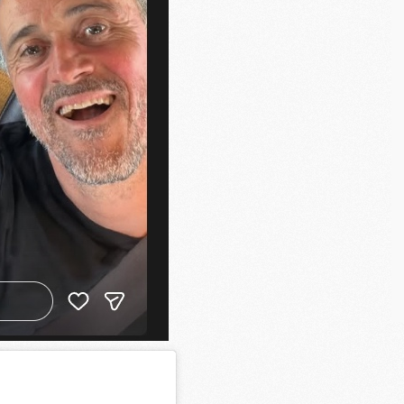
M
C
M
M
M
M
M
M
C
C
M
S
M
C
M
C