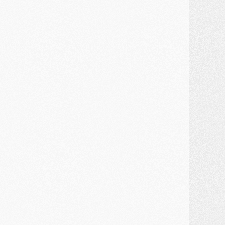
ercato
- Kroupi retiré du mercato
ercato
- Enfin une avancée dans le transfert d'Akliouche
MERCREDI 29 JUILLET
ercato
- Ferran Torres priorité du PSG, mais ouvert à tout
ercato
- Première offre de Liverpool en approche pour Barcola
ercato
- Le montant du transfert de Kolo Muani se précise, la formule aussi
ercato
- Kolo Muani attendu en Italie, son transfert débloqué
ercato
- Monaco a encore repoussé une offre du PSG pour Akliouche
ercato
- Liverpool presque d'accord avec Barcola, le PSG pas du tout
ercato
- Moment décisif pour le transfert de Kolo Muani
MARDI 28 JUILLET
ercato
- Des intermédiaires ont tenté de relancer Diomande au PSG
lub
- Au moins neuf jeunes conviés à l'entraînement des pros
ercato
- Une partie du communiqué du PSG sur Diomande expliquée
ercato
- Barcola futur plus gros transfert de l'été ?
ormation
- Retour sur la saison des U17 du PSG en 7 chiffres clés
lub
- Le PSG connaît ses premiers matches de septembre
ercato
- Un troisième prêt bouclé par le PSG