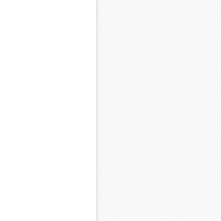
M
M
M
M
M
M
M
M
M
M
C
M
M
F
C
M