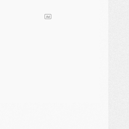
ercato
- L'agent de Mika Godts confirme un accord avec le PSG
lub
- Quels numéros de maillot pour Akliouche et Digne au PSG ?
atch
- Un hommage prévu lors de Brest/PSG
ercato
- Le PSG et le Barça ont rendez-vous pour Ferran Torres
ercato
- Guéla Doué dans les listes du PSG
ercato
- Le transfert de Mika Godts au PSG en bonne voie
VENDREDI 31 JUILLET
atch
- Un diffuseur annoncé pour les deux premiers matchs amicaux du PSG
ercato
- Le transfert d'Akliouche au PSG bouclé, le montant se précise
lub
- Un retour majeur dans le groupe du PSG
lub
- [MAJ] Ndjantou et deux jeunes du PSG annoncés dans un tournoi U21
ercato
- L'étonnante piste Suzuki confirmée et onéreuse
JEUDI 30 JUILLET
élections
- Ancelotti fait le ménage au Brésil mais veut garder Marquinhos
ercato
- Le statu quo du milieu du PSG se précise
lub
- Le PSG plutôt que la FIFA pour Al-Khelaïfi, poussé par l'UEFA ?
ercato
- Le PSG presserait Ferran Torres de se décider, deux pistes de secours
lub
- Déguisements, shopping, double scouting, Luis Campos dévoile ses méthodes