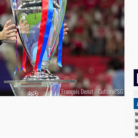
M
M
M
M