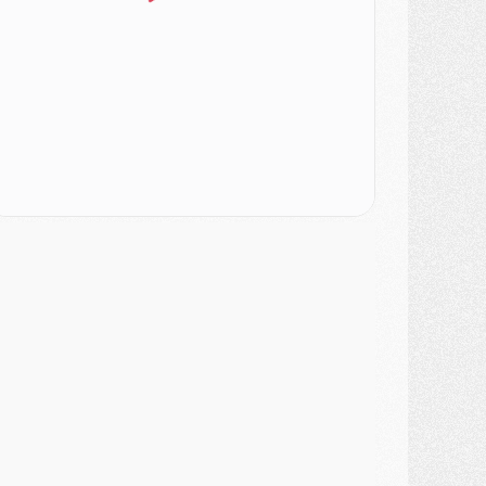
ercato
- Le PSG veut accélérer, Ferran Torres temporise
ercato
- Liverpool encore très loin du compte pour Barcola
LUNDI 03 AOÛT
atch
- Podcast CulturePSG : Mercato (Godts, Suzuki, Akliouche, Barcola, etc)
ercato
- L'Ajax attend bien plus de 45M pour Mika Godts
lub
- Quatre retours importants dans le groupe du PSG, et un plus discret
ercato
- Ayari file en Ligue 2
lub
- Le PSG s'associe avec un géant de la tech
ercato
- Vu d'Italie, le transfert de Suzuki au PSG est bien engagé
ercato
- Ferran Torres ne serait pas à vendre, mais...
urope
- Gros coup dur pour Aston Villa avant de croiser le PSG
DIMANCHE 02 AOÛT
ercato
- Le transfert de Kolo Muani à la Juventus est officiel
ercato
- [MAJ] Le PSG a fait une grosse offre à Parme pour Suzuki
ercato
- Le PSG a envoyé une première offre pour Mika Godts
lub
- Après Pacho, d'autres retours en vue
ercato
- Changement de dernière minute pour Kolo Muani
SAMEDI 01 AOÛT