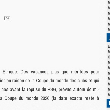
M
M
M
M
M
M
E
M
C
M
M
 Enrique. Des vacances plus que méritées pour
M
M
rnier en raison de la Coupe du monde des clubs et qui
M
maines avant la reprise du PSG, prévue autour de mi-
M
M
s la Coupe du monde 2026 (la date exacte reste à