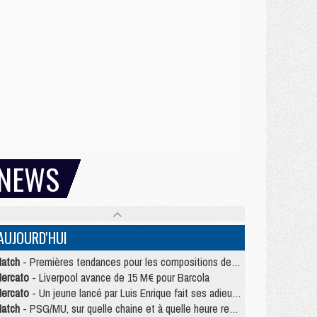
NEWS
AUJOURD'HUI
atch
- Premières tendances pour les compositions de PSG/MU
ercato
- Liverpool avance de 15 M€ pour Barcola
ercato
- Un jeune lancé par Luis Enrique fait ses adieux au PSG
atch
- PSG/MU, sur quelle chaine et à quelle heure regarder le match ?