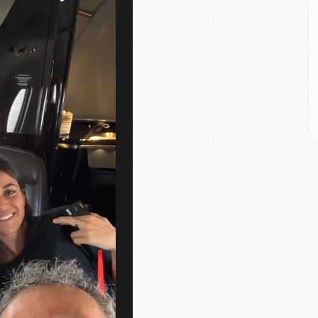
M
M
M
M
C
M
C
M
M
E
M
M
M
C
M