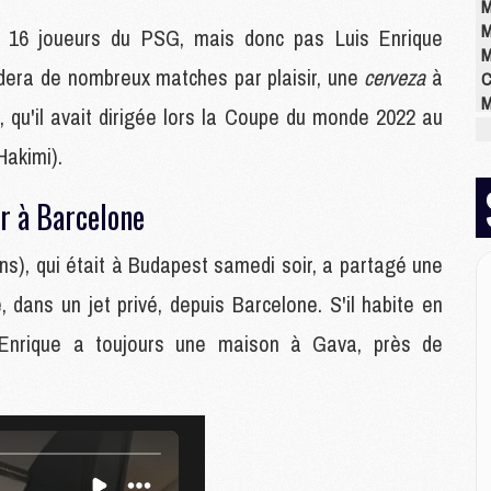
M
M
16 joueurs du PSG, mais donc pas Luis Enrique
M
rdera de nombreux matches par plaisir, une
cerveza
à
C
M
a, qu'il avait dirigée lors la Coupe du monde 2022 au
M
M
Hakimi).
M
M
ur à Barcelone
M
M
ans), qui était à Budapest samedi soir, a partagé une
 dans un jet privé, depuis Barcelone. S'il habite en
E
Enrique a toujours une maison à Gava, près de
P
C
D
M
M
M