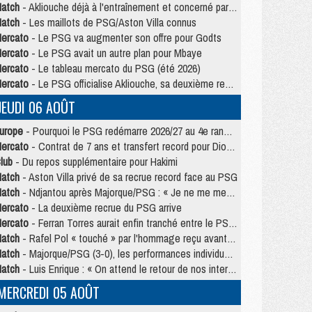
atch
- Akliouche déjà à l'entraînement et concerné par PSG/MU ?
atch
- Les maillots de PSG/Aston Villa connus
ercato
- Le PSG va augmenter son offre pour Godts
ercato
- Le PSG avait un autre plan pour Mbaye
ercato
- Le tableau mercato du PSG (été 2026)
ercato
- Le PSG officialise Akliouche, sa deuxième recrue de l’été
JEUDI 06 AOÛT
urope
- Pourquoi le PSG redémarre 2026/27 au 4e rang du coefficient UEFA
ercato
- Contrat de 7 ans et transfert record pour Diomandé loin du PSG
lub
- Du repos supplémentaire pour Hakimi
atch
- Aston Villa privé de sa recrue record face au PSG
atch
- Ndjantou après Majorque/PSG : « Je ne me mets pas de plafond »
ercato
- La deuxième recrue du PSG arrive
ercato
- Ferran Torres aurait enfin tranché entre le PSG et le Barça
atch
- Rafel Pol « touché » par l'hommage reçu avant Majorque/PSG
atch
- Majorque/PSG (3-0), les performances individuelles
atch
- Luis Enrique : « On attend le retour de nos internationaux »
MERCREDI 05 AOÛT