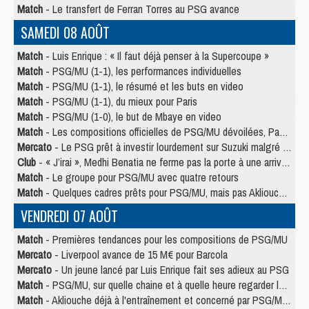
Match
- Le transfert de Ferran Torres au PSG avance
SAMEDI 08 AOÛT
Match
- Luis Enrique : « Il faut déjà penser à la Supercoupe »
Match
- PSG/MU (1-1), les performances individuelles
Match
- PSG/MU (1-1), le résumé et les buts en video
Match
- PSG/MU (1-1), du mieux pour Paris
Match
- PSG/MU (1-0), le but de Mbaye en video
Match
- Les compositions officielles de PSG/MU dévoilées, Pacho titulaire
Mercato
- Le PSG prêt à investir lourdement sur Suzuki malgré Safonov et Chevalier
Club
- « J’irai », Medhi Benatia ne ferme pas la porte à une arrivée au PSG
Match
- Le groupe pour PSG/MU avec quatre retours
Match
- Quelques cadres prêts pour PSG/MU, mais pas Akliouche ?
VENDREDI 07 AOÛT
Match
- Premières tendances pour les compositions de PSG/MU
Mercato
- Liverpool avance de 15 M€ pour Barcola
Mercato
- Un jeune lancé par Luis Enrique fait ses adieux au PSG
Match
- PSG/MU, sur quelle chaine et à quelle heure regarder le match ?
Match
- Akliouche déjà à l'entraînement et concerné par PSG/MU ?