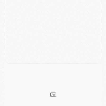
Match
- Majorque/PSG (3-0), reprise compliquée pour Paris
Match
- Les compositions officielles de Majorque/PSG avec Kvara et de nombreux jeunes
Club
- Casquettes, maillots de bain, padel, le PSG lance sa collection été
Match
- Un des nouveaux maillots pour Majorque/PSG
Mercato
- Le PSG prépare une nouvelle offre pour Suzuki
Mercato
- Le transfert de Ferran Torres au PSG réglé avant le 12 août ?
Match
- Le groupe pour Majorque/PSG avec 11 absents
Mercato
- Le PSG officialise un quatrième prêt
Mercato
- Liverpool ne veut pas que Barcola au PSG
Match
- Majorque/PSG, quelle compo pour le premier match de la saison 2026/27 ?
MARDI 04 AOÛT
Europe
- Les chapeaux provisoires de la Ligue des champions 2026/27
Podcast
- Podcast CulturePSG : Akliouche présenté par un fan de Monaco
Club
- Le PSG dévoile sa première collection d'entraînement pour 2026/2027
Discipline
- Un arbitre inattendu, mais porte-bonheur pour Lens/PSG
Match
- Majorque/PSG, sur quelle chaine et à quelle heure regarder le match ?
Mercato
- Le plan du PSG pour Suzuki et Chevalier se précise
Mercato
- L'Ajax refuse la première offre du PSG pour Godts
Mercato
- Le PSG veut accélérer, Ferran Torres temporise
Mercato
- Liverpool encore très loin du compte pour Barcola