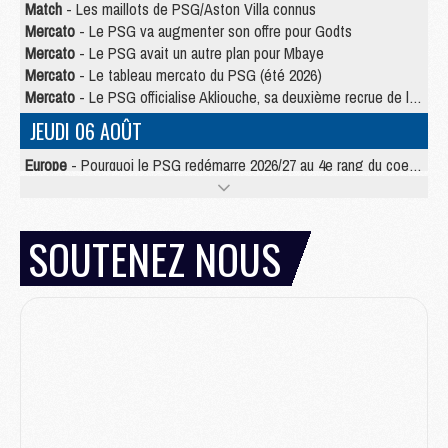
Match
- Les maillots de PSG/Aston Villa connus
Mercato
- Le PSG va augmenter son offre pour Godts
Mercato
- Le PSG avait un autre plan pour Mbaye
Mercato
- Le tableau mercato du PSG (été 2026)
Mercato
- Le PSG officialise Akliouche, sa deuxième recrue de l’été
JEUDI 06 AOÛT
Europe
- Pourquoi le PSG redémarre 2026/27 au 4e rang du coefficient UEFA
Mercato
- Contrat de 7 ans et transfert record pour Diomandé loin du PSG
Club
- Du repos supplémentaire pour Hakimi
Match
- Aston Villa privé de sa recrue record face au PSG
SOUTENEZ NOUS
Match
- Ndjantou après Majorque/PSG : « Je ne me mets pas de plafond »
Mercato
- La deuxième recrue du PSG arrive
Mercato
- Ferran Torres aurait enfin tranché entre le PSG et le Barça
Match
- Rafel Pol « touché » par l'hommage reçu avant Majorque/PSG
Match
- Majorque/PSG (3-0), les performances individuelles
Match
- Luis Enrique : « On attend le retour de nos internationaux »
MERCREDI 05 AOÛT
Match
- Majorque/PSG (3-0), le résumé et les buts en video