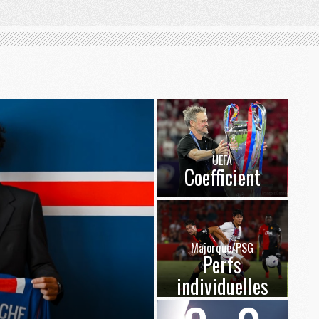
UEFA
Coefficient
Majorque/PSG
Perfs
individuelles