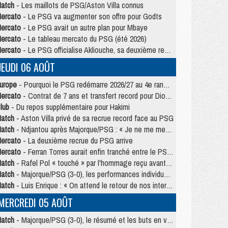
atch
- Les maillots de PSG/Aston Villa connus
ercato
- Le PSG va augmenter son offre pour Godts
ercato
- Le PSG avait un autre plan pour Mbaye
ercato
- Le tableau mercato du PSG (été 2026)
ercato
- Le PSG officialise Akliouche, sa deuxième recrue de l’été
JEUDI 06 AOÛT
urope
- Pourquoi le PSG redémarre 2026/27 au 4e rang du coefficient UEFA
ercato
- Contrat de 7 ans et transfert record pour Diomandé loin du PSG
lub
- Du repos supplémentaire pour Hakimi
atch
- Aston Villa privé de sa recrue record face au PSG
atch
- Ndjantou après Majorque/PSG : « Je ne me mets pas de plafond »
ercato
- La deuxième recrue du PSG arrive
ercato
- Ferran Torres aurait enfin tranché entre le PSG et le Barça
atch
- Rafel Pol « touché » par l'hommage reçu avant Majorque/PSG
atch
- Majorque/PSG (3-0), les performances individuelles
atch
- Luis Enrique : « On attend le retour de nos internationaux »
MERCREDI 05 AOÛT
atch
- Majorque/PSG (3-0), le résumé et les buts en video