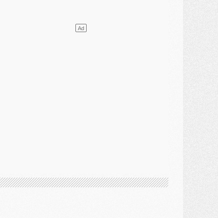
lub
- Quels numéros de maillot pour Akliouche et Digne au PSG ?
atch
- Un hommage prévu lors de Brest/PSG
ercato
- Le PSG et le Barça ont rendez-vous pour Ferran Torres
ercato
- Guéla Doué dans les listes du PSG
ercato
- Le transfert de Mika Godts au PSG en bonne voie
VENDREDI 31 JUILLET
atch
- Un diffuseur annoncé pour les deux premiers matchs amicaux du PSG
ercato
- Le transfert d'Akliouche au PSG bouclé, le montant se précise
lub
- Un retour majeur dans le groupe du PSG
lub
- [MAJ] Ndjantou et deux jeunes du PSG annoncés dans un tournoi U21
ercato
- L'étonnante piste Suzuki confirmée et onéreuse
JEUDI 30 JUILLET
élections
- Ancelotti fait le ménage au Brésil mais veut garder Marquinhos
ercato
- Le statu quo du milieu du PSG se précise
lub
- Le PSG plutôt que la FIFA pour Al-Khelaïfi, poussé par l'UEFA ?
ercato
- Le PSG presserait Ferran Torres de se décider, deux pistes de secours
lub
- Déguisements, shopping, double scouting, Luis Campos dévoile ses méthodes
ercato
- Kroupi retiré du mercato