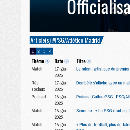
Officialis
Article(s) #PSG/Atlético Madrid
1
2
3
4
Thème
Date
Titre
Match
17-giu-
Le ralenti artistique du premie
2025
Rés.
17-giu-
Dembélé s'affiche avec un mai
sociaux
2025
Podcast
16-giu-
Podcast CulturePSG : PSG/Atl
2025
Match
16-giu-
Simeone : « Le PSG était supé
2025
Match
16-giu-
« Plus de football, plus de tal