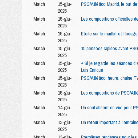
Match
15-giu-
PSG/Atlético Madrid, le but de
2025
Match
15-giu-
Les compositions officielles d
2025
Match
15-giu-
Etoile sur le maillot et flocag
2025
Match
15-giu-
15 pensées rapides avant PSG
2025
Match
15-giu-
« Si je regarde les séances d'
2025
Luis Enrique
Match
15-giu-
PSG/Atlético, heure, chaîne T
2025
Match
15-giu-
Les compositions de PSG/Atlét
2025
Match
14-giu-
Un seul absent en vue pour P
2025
Match
13-giu-
Un retour important à l'entraî
2025
Match
13-giu-
Premières tendances pour les