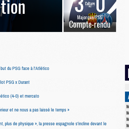
ation
Majorque/PSG
Compte-rendu
r but du PSG face à l'Atlético
llot PSG x Durant
ético (4-0) et mercato
M
rieur et ne nous a pas laissé le temps »
M
M
ent, plus de physique », la presse espagnole s'incline devant le
M