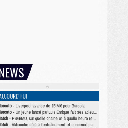
NEWS
AUJOURD'HUI
ercato
- Liverpool avance de 15 M€ pour Barcola
ercato
- Un jeune lancé par Luis Enrique fait ses adieux au PSG
atch
- PSG/MU, sur quelle chaine et à quelle heure regarder le match ?
atch
- Akliouche déjà à l'entraînement et concerné par PSG/MU ?