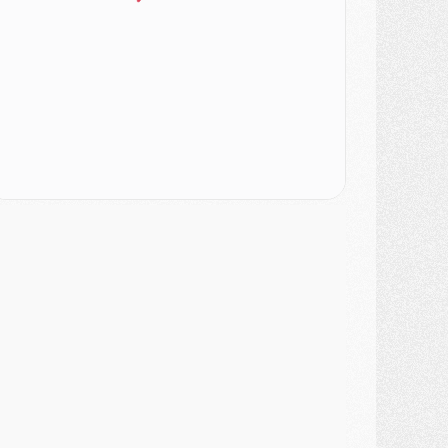
ercato
- Liverpool encore très loin du compte pour Barcola
LUNDI 03 AOÛT
atch
- Podcast CulturePSG : Mercato (Godts, Suzuki, Akliouche, Barcola, etc)
ercato
- L'Ajax attend bien plus de 45M pour Mika Godts
lub
- Quatre retours importants dans le groupe du PSG, et un plus discret
ercato
- Ayari file en Ligue 2
lub
- Le PSG s'associe avec un géant de la tech
ercato
- Vu d'Italie, le transfert de Suzuki au PSG est bien engagé
ercato
- Ferran Torres ne serait pas à vendre, mais...
urope
- Gros coup dur pour Aston Villa avant de croiser le PSG
DIMANCHE 02 AOÛT
ercato
- Le transfert de Kolo Muani à la Juventus est officiel
ercato
- [MAJ] Le PSG a fait une grosse offre à Parme pour Suzuki
ercato
- Le PSG a envoyé une première offre pour Mika Godts
lub
- Après Pacho, d'autres retours en vue
ercato
- Changement de dernière minute pour Kolo Muani
SAMEDI 01 AOÛT
ercato
- L'agent de Mika Godts confirme un accord avec le PSG