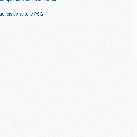
M
ux fois de suite le PSG
M
M
C
M
C
M
M
E
M
M
M
C
M
M