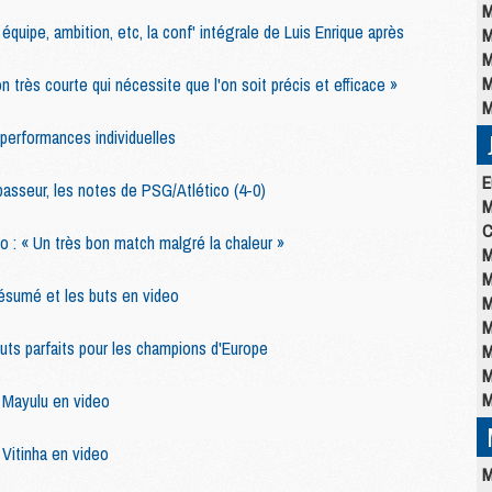
M
équipe, ambition, etc, la conf' intégrale de Luis Enrique après
M
M
M
n très courte qui nécessite que l'on soit précis et efficace »
M
 performances individuelles
E
passeur, les notes de PSG/Atlético (4-0)
M
C
o : « Un très bon match malgré la chaleur »
M
M
résumé et les buts en video
M
M
uts parfaits pour les champions d'Europe
M
M
M
e Mayulu en video
 Vitinha en video
M