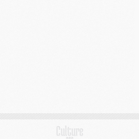
C
M
M
M
M
M
M
C
C
M
S
M
C
M
C
M