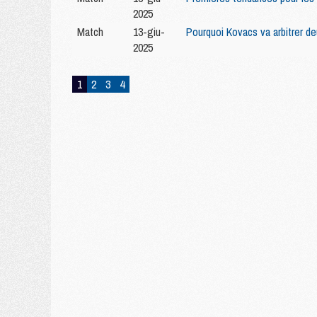
2025
Match
13-giu-
Pourquoi Kovacs va arbitrer de
2025
1
2
3
4