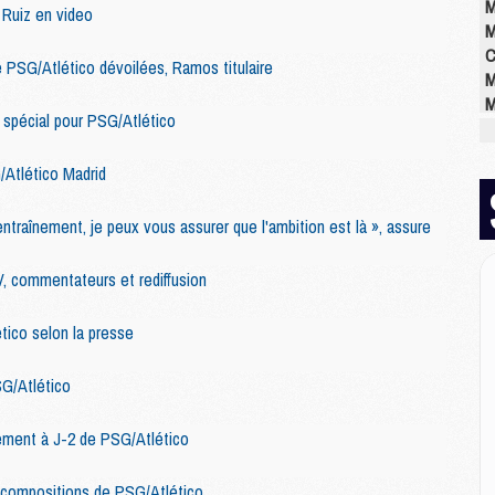
M
 Ruiz en video
M
C
e PSG/Atlético dévoilées, Ramos titulaire
M
M
e spécial pour PSG/Atlético
M
M
/Atlético Madrid
M
M
M
entraînement, je peux vous assurer que l'ambition est là », assure
V, commentateurs et rediffusion
E
P
ico selon la presse
C
D
SG/Atlético
M
M
nement à J-2 de PSG/Atlético
M
M
 compositions de PSG/Atlético