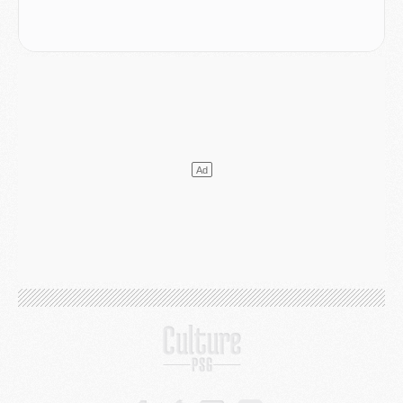
Mercato
- Ayari file en Ligue 2
Club
- Le PSG s'associe avec un géant de la tech
Mercato
- Vu d'Italie, le transfert de Suzuki au PSG est bien engagé
Mercato
- Ferran Torres ne serait pas à vendre, mais...
Europe
- Gros coup dur pour Aston Villa avant de croiser le PSG
DIMANCHE 02 AOÛT
Mercato
- Le transfert de Kolo Muani à la Juventus est officiel
Mercato
- [MAJ] Le PSG a fait une grosse offre à Parme pour Suzuki
Mercato
- Le PSG a envoyé une première offre pour Mika Godts
Club
- Après Pacho, d'autres retours en vue
Mercato
- Changement de dernière minute pour Kolo Muani
SAMEDI 01 AOÛT
Mercato
- L'agent de Mika Godts confirme un accord avec le PSG
Club
- Quels numéros de maillot pour Akliouche et Digne au PSG ?
Match
- Un hommage prévu lors de Brest/PSG
Mercato
- Le PSG et le Barça ont rendez-vous pour Ferran Torres
Mercato
- Guéla Doué dans les listes du PSG
Mercato
- Le transfert de Mika Godts au PSG en bonne voie