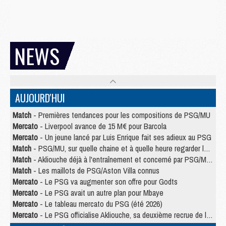
NEWS
AUJOURD'HUI
Match
- Premières tendances pour les compositions de PSG/MU
Mercato
- Liverpool avance de 15 M€ pour Barcola
Mercato
- Un jeune lancé par Luis Enrique fait ses adieux au PSG
Match
- PSG/MU, sur quelle chaine et à quelle heure regarder le match ?
Match
- Akliouche déjà à l'entraînement et concerné par PSG/MU ?
Match
- Les maillots de PSG/Aston Villa connus
Mercato
- Le PSG va augmenter son offre pour Godts
Mercato
- Le PSG avait un autre plan pour Mbaye
Mercato
- Le tableau mercato du PSG (été 2026)
Mercato
- Le PSG officialise Akliouche, sa deuxième recrue de l’été