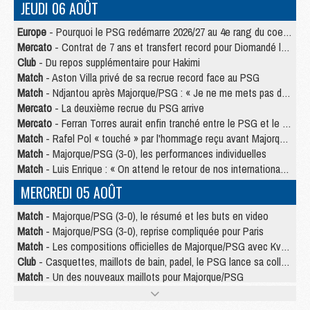
JEUDI 06 AOÛT
Europe
- Pourquoi le PSG redémarre 2026/27 au 4e rang du coefficient UEFA
Mercato
- Contrat de 7 ans et transfert record pour Diomandé loin du PSG
Club
- Du repos supplémentaire pour Hakimi
Match
- Aston Villa privé de sa recrue record face au PSG
Match
- Ndjantou après Majorque/PSG : « Je ne me mets pas de plafond »
Mercato
- La deuxième recrue du PSG arrive
Mercato
- Ferran Torres aurait enfin tranché entre le PSG et le Barça
Match
- Rafel Pol « touché » par l'hommage reçu avant Majorque/PSG
Match
- Majorque/PSG (3-0), les performances individuelles
Match
- Luis Enrique : « On attend le retour de nos internationaux »
MERCREDI 05 AOÛT
Match
- Majorque/PSG (3-0), le résumé et les buts en video
Match
- Majorque/PSG (3-0), reprise compliquée pour Paris
Match
- Les compositions officielles de Majorque/PSG avec Kvara et de nombreux jeunes
Club
- Casquettes, maillots de bain, padel, le PSG lance sa collection été
Match
- Un des nouveaux maillots pour Majorque/PSG
Mercato
- Le PSG prépare une nouvelle offre pour Suzuki
Mercato
- Le transfert de Ferran Torres au PSG réglé avant le 12 août ?