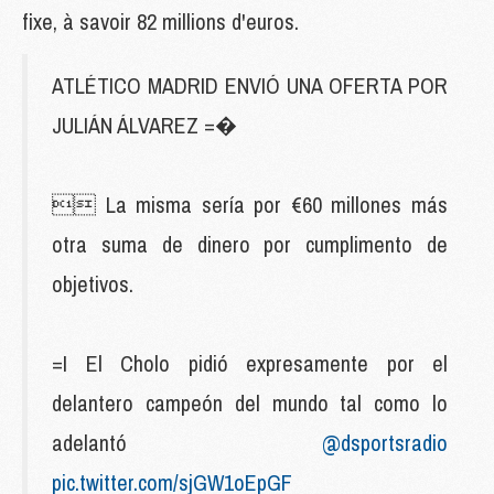
fixe, à savoir 82 millions d'euros.
ATLÉTICO MADRID ENVIÓ UNA OFERTA POR
JULIÁN ÁLVAREZ =�
 La misma sería por €60 millones más
otra suma de dinero por cumplimento de
objetivos.
=I El Cholo pidió expresamente por el
delantero campeón del mundo tal como lo
adelantó
@dsportsradio
pic.twitter.com/sjGW1oEpGF