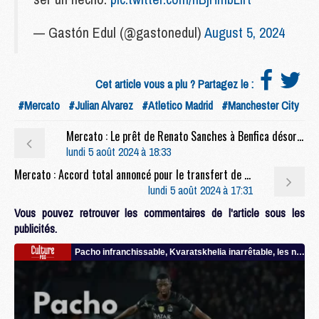
— Gastón Edul (@gastonedul)
August 5, 2024
Cet article vous a plu ? Partagez le :
#Mercato
#Julian Alvarez
#Atletico Madrid
#Manchester City
Mercato : Le prêt de Renato Sanches à Benfica désormais officiel
lundi 5 août 2024 à 18:33
Mercato : Accord total annoncé pour le transfert de Willian Pacho au PSG
lundi 5 août 2024 à 17:31
Vous pouvez retrouver les commentaires de l'article sous les
publicités.