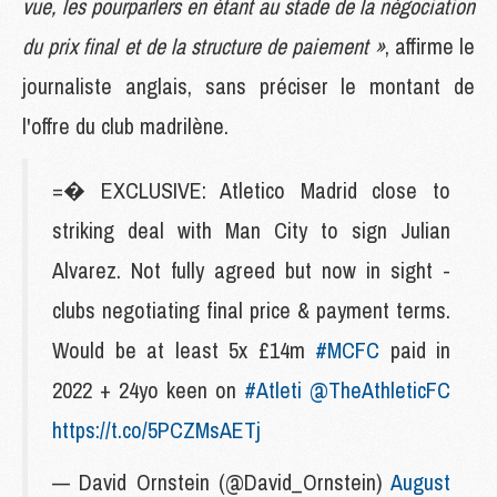
vue, les pourparlers en étant au stade de la négociation
du prix final et de la structure de paiement »
, affirme le
journaliste anglais, sans préciser le montant de
l'offre du club madrilène.
=� EXCLUSIVE: Atletico Madrid close to
striking deal with Man City to sign Julian
Alvarez. Not fully agreed but now in sight -
clubs negotiating final price & payment terms.
Would be at least 5x £14m
#MCFC
paid in
2022 + 24yo keen on
#Atleti
@TheAthleticFC
https://t.co/5PCZMsAETj
— David Ornstein (@David_Ornstein)
August