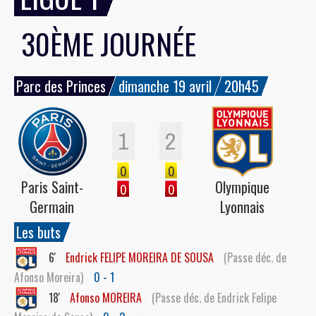
30ÈME JOURNÉE
Parc des Princes
dimanche 19 avril
20h45
1
2
0
0
Paris Saint-
Olympique
0
0
Germain
Lyonnais
Les buts
6'
Endrick
FELIPE MOREIRA DE SOUSA
(Passe déc. de
Afonso Moreira)
0 - 1
18'
Afonso
MOREIRA
(Passe déc. de Endrick Felipe