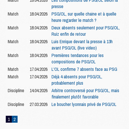
Match
19.04.2026
Les compositions de PSG/OL selon la
presse
Match
18.04.2026
PSG/OL, sur quelle chaine et à quelle
heure regarder le match ?
Match
18.04.2026
Deux absents seulement pour PSG/OL,
Ruiz enfin de retour
Match
18.04.2026
Luis Enrique devant la presse à 13h
avant PSG/OL (live video)
Match
18.04.2026
Premières tendances pour les
compositions de PSG/OL
Match
17.04.2026
L'OL confirme 7 absents face au PSG
Match
17.04.2026
Déjà 4 absents pour PSG/OL,
probablement plus
Discipline
14.04.2026
Arbitre controversé pour PSG/OL, mais
finalement plutôt favorable
Discipline
27.03.2026
Le boucher lyonnais privé de PSG/OL
1
2