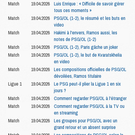
Match
19.04.2026
Luis Enrique : « Difficile de savoir gérer
tous ces moments »
Match
19.04.2026
PSG/OL (1-2), le résumé et les buts en
video
Match
19.04.2026
Hakimi à l'envers, Ramos aussi, les
notes de PSG/OL (1-2)
Match
19.04.2026
PSG/OL (1-2), Paris gâche un joker
Match
19.04.2026
PSG/OL (1-2), le but de Kvaratskhelia
en video
Match
19.04.2026
Les compositions officielles de PSG/OL
dévoilées, Ramos titulaire
Ligue 1
19.04.2026
Le PSG peut-il plier la Ligue 1 en six
jours ?
Match
19.04.2026
Comment regarder PSG/OL à l'étranger
Match
19.04.2026
Comment regarder PSG/OL à la TV ou
en streaming
Match
19.04.2026
Les groupes pour PSG/OL avec un
grand retour et un absent surprise