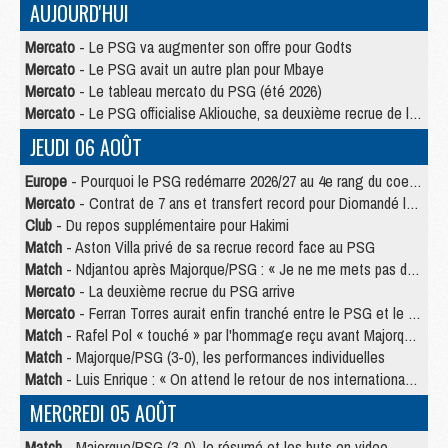
AUJOURD'HUI
Mercato
- Le PSG va augmenter son offre pour Godts
Mercato
- Le PSG avait un autre plan pour Mbaye
Mercato
- Le tableau mercato du PSG (été 2026)
Mercato
- Le PSG officialise Akliouche, sa deuxième recrue de l’été
JEUDI 06 AOÛT
Europe
- Pourquoi le PSG redémarre 2026/27 au 4e rang du coefficient UEFA
Mercato
- Contrat de 7 ans et transfert record pour Diomandé loin du PSG
Club
- Du repos supplémentaire pour Hakimi
Match
- Aston Villa privé de sa recrue record face au PSG
Match
- Ndjantou après Majorque/PSG : « Je ne me mets pas de plafond »
Mercato
- La deuxième recrue du PSG arrive
Mercato
- Ferran Torres aurait enfin tranché entre le PSG et le Barça
Match
- Rafel Pol « touché » par l'hommage reçu avant Majorque/PSG
Match
- Majorque/PSG (3-0), les performances individuelles
Match
- Luis Enrique : « On attend le retour de nos internationaux »
MERCREDI 05 AOÛT
Match
- Majorque/PSG (3-0), le résumé et les buts en video