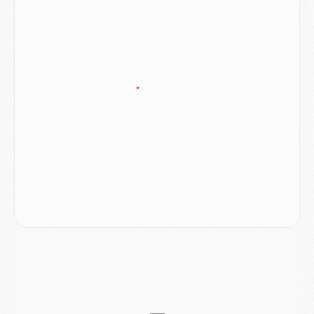
Mercato
- Liverpool encore très loin du compte pour Barcola
LUNDI 03 AOÛT
Match
- Podcast CulturePSG : Mercato (Godts, Suzuki, Akliouche, Barcola, etc)
Mercato
- L'Ajax attend bien plus de 45M pour Mika Godts
Club
- Quatre retours importants dans le groupe du PSG, et un plus discret
Mercato
- Ayari file en Ligue 2
Club
- Le PSG s'associe avec un géant de la tech
Mercato
- Vu d'Italie, le transfert de Suzuki au PSG est bien engagé
Mercato
- Ferran Torres ne serait pas à vendre, mais...
Europe
- Gros coup dur pour Aston Villa avant de croiser le PSG
DIMANCHE 02 AOÛT
Mercato
- Le transfert de Kolo Muani à la Juventus est officiel
Mercato
- [MAJ] Le PSG a fait une grosse offre à Parme pour Suzuki
Mercato
- Le PSG a envoyé une première offre pour Mika Godts
Club
- Après Pacho, d'autres retours en vue
Mercato
- Changement de dernière minute pour Kolo Muani
SAMEDI 01 AOÛT