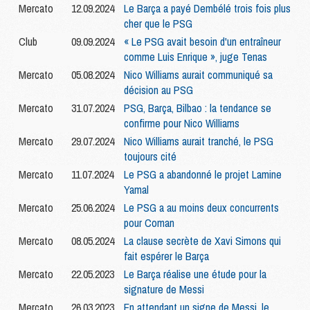
Mercato
12.09.2024
Le Barça a payé Dembélé trois fois plus
cher que le PSG
Club
09.09.2024
« Le PSG avait besoin d'un entraîneur
comme Luis Enrique », juge Tenas
Mercato
05.08.2024
Nico Williams aurait communiqué sa
décision au PSG
Mercato
31.07.2024
PSG, Barça, Bilbao : la tendance se
confirme pour Nico Williams
Mercato
29.07.2024
Nico Williams aurait tranché, le PSG
toujours cité
Mercato
11.07.2024
Le PSG a abandonné le projet Lamine
Yamal
Mercato
25.06.2024
Le PSG a au moins deux concurrents
pour Coman
Mercato
08.05.2024
La clause secrète de Xavi Simons qui
fait espérer le Barça
Mercato
22.05.2023
Le Barça réalise une étude pour la
signature de Messi
Mercato
26.03.2023
En attendant un signe de Messi, le