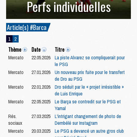
Perfs individuelles
Article(s) #Barca
1
2
Thème
Date
Titre
Mercato
22.05.2026
La piste Alvarez se compliquerait pour
le PSG
Mercato
27.01.2026
Un nouveau prix fuite pour le transfert
de Dro au PSG
Mercato
22.01.2026
Dro séduit par le « projet irrésistible »
de Luis Enrique
Mercato
22.05.2025
Le Barça se contredit sur le PSG et
Yamal
Rés.
27.03.2025
L'intrigant changement de photo de
sociaux
Dembélé sur Instagram
Mercato
20.03.2025
Le PSG a devancé un autre gros club