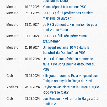
pour Désiré Doué
Mercato
19.02.2025
Yamal répond à la rumeur PSG
Mercato
02.01.2025
Le PSG prêt à profiter des derniers
malheurs du Barça ?
Mercato
19.11.2024
Le PSG dément à « un million de pour
cent » pour Yamal
Mercato
01.11.2024
Le PSG a failli récupérer Yamal
gratuitement
Mercato
11.10.2024
Un agent réclame 10 M€ dans le
transfert de Dembélé au PSG
Mercato
10.10.2024
Un ex du Barça révèle la promesse
faite à De Jong pour le détourner du
PSG
Club
25.09.2024
« Ils jouent comme Eibar » : quand Luis
Enrique se payait le Barça de Xavi
Anciens
25.09.2024
Keylor Navas pisté par le Barça, Sergio
Rico vers le Qatar
Club
23.09.2024
Luis Enrique : « Affronter le Barça a été
horrible »