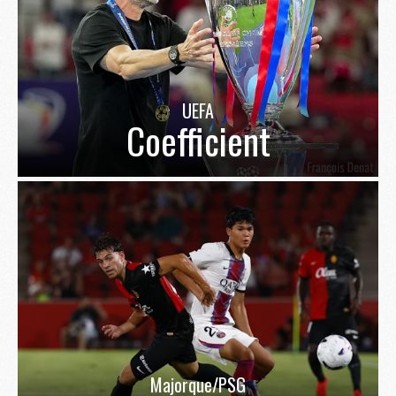
UEFA
Coefficient
Majorque/PSG