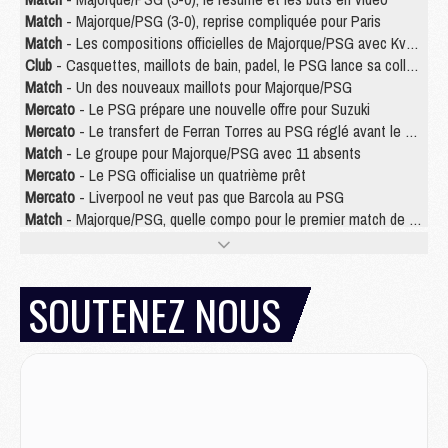
Match
- Majorque/PSG (3-0), reprise compliquée pour Paris
Match
- Les compositions officielles de Majorque/PSG avec Kvara et de nombreux jeunes
Club
- Casquettes, maillots de bain, padel, le PSG lance sa collection été
Match
- Un des nouveaux maillots pour Majorque/PSG
Mercato
- Le PSG prépare une nouvelle offre pour Suzuki
Mercato
- Le transfert de Ferran Torres au PSG réglé avant le 12 août ?
Match
- Le groupe pour Majorque/PSG avec 11 absents
Mercato
- Le PSG officialise un quatrième prêt
Mercato
- Liverpool ne veut pas que Barcola au PSG
Match
- Majorque/PSG, quelle compo pour le premier match de la saison 2026/27 ?
MARDI 04 AOÛT
Europe
- Les chapeaux provisoires de la Ligue des champions 2026/27
SOUTENEZ NOUS
Podcast
- Podcast CulturePSG : Akliouche présenté par un fan de Monaco
Club
- Le PSG dévoile sa première collection d'entraînement pour 2026/2027
Discipline
- Un arbitre inattendu, mais porte-bonheur pour Lens/PSG
Match
- Majorque/PSG, sur quelle chaine et à quelle heure regarder le match ?
Mercato
- Le plan du PSG pour Suzuki et Chevalier se précise
Mercato
- L'Ajax refuse la première offre du PSG pour Godts
Mercato
- Le PSG veut accélérer, Ferran Torres temporise