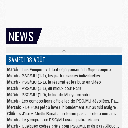
NEWS
SAMEDI 08 AOÛT
Match
- Luis Enrique : « Il faut déjà penser à la Supercoupe »
Match
- PSG/MU (1-1), les performances individuelles
Match
- PSG/MU (1-1), le résumé et les buts en video
Match
- PSG/MU (1-1), du mieux pour Paris
Match
- PSG/MU (1-0), le but de Mbaye en video
Match
- Les compositions officielles de PSG/MU dévoilées, Pacho titulaire
Mercato
- Le PSG prêt à investir lourdement sur Suzuki malgré Safonov et Chevalier
Club
- « J’irai », Medhi Benatia ne ferme pas la porte à une arrivée au PSG
Match
- Le groupe pour PSG/MU avec quatre retours
Match
- Quelques cadres prêts pour PSG/MU, mais pas Akliouche ?