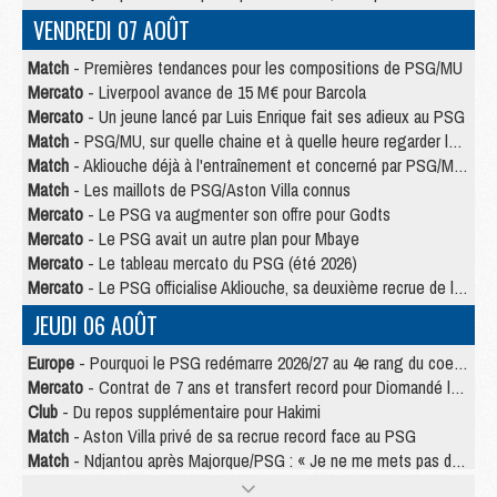
VENDREDI 07 AOÛT
Match
- Premières tendances pour les compositions de PSG/MU
Mercato
- Liverpool avance de 15 M€ pour Barcola
Mercato
- Un jeune lancé par Luis Enrique fait ses adieux au PSG
Match
- PSG/MU, sur quelle chaine et à quelle heure regarder le match ?
Match
- Akliouche déjà à l'entraînement et concerné par PSG/MU ?
Match
- Les maillots de PSG/Aston Villa connus
Mercato
- Le PSG va augmenter son offre pour Godts
Mercato
- Le PSG avait un autre plan pour Mbaye
Mercato
- Le tableau mercato du PSG (été 2026)
Mercato
- Le PSG officialise Akliouche, sa deuxième recrue de l’été
JEUDI 06 AOÛT
Europe
- Pourquoi le PSG redémarre 2026/27 au 4e rang du coefficient UEFA
Mercato
- Contrat de 7 ans et transfert record pour Diomandé loin du PSG
Club
- Du repos supplémentaire pour Hakimi
Match
- Aston Villa privé de sa recrue record face au PSG
Match
- Ndjantou après Majorque/PSG : « Je ne me mets pas de plafond »
Mercato
- La deuxième recrue du PSG arrive