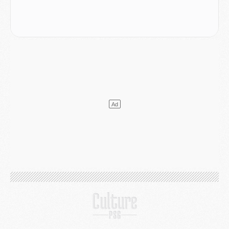
Podcast
- Podcast CulturePSG : Akliouche présenté par un fan de Monaco
Club
- Le PSG dévoile sa première collection d'entraînement pour 2026/2027
Discipline
- Un arbitre inattendu, mais porte-bonheur pour Lens/PSG
Match
- Majorque/PSG, sur quelle chaine et à quelle heure regarder le match ?
Mercato
- Le plan du PSG pour Suzuki et Chevalier se précise
Mercato
- L'Ajax refuse la première offre du PSG pour Godts
Mercato
- Le PSG veut accélérer, Ferran Torres temporise
Mercato
- Liverpool encore très loin du compte pour Barcola
LUNDI 03 AOÛT
Match
- Podcast CulturePSG : Mercato (Godts, Suzuki, Akliouche, Barcola, etc)
Mercato
- L'Ajax attend bien plus de 45M pour Mika Godts
Club
- Quatre retours importants dans le groupe du PSG, et un plus discret
Mercato
- Ayari file en Ligue 2
Club
- Le PSG s'associe avec un géant de la tech
Mercato
- Vu d'Italie, le transfert de Suzuki au PSG est bien engagé
Mercato
- Ferran Torres ne serait pas à vendre, mais...
Europe
- Gros coup dur pour Aston Villa avant de croiser le PSG
DIMANCHE 02 AOÛT