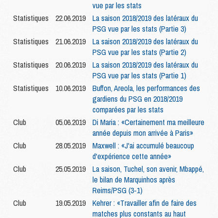
vue par les stats
Statistiques
22.06.2019
La saison 2018/2019 des latéraux du
PSG vue par les stats (Partie 3)
Statistiques
21.06.2019
La saison 2018/2019 des latéraux du
PSG vue par les stats (Partie 2)
Statistiques
20.06.2019
La saison 2018/2019 des latéraux du
PSG vue par les stats (Partie 1)
Statistiques
10.06.2019
Buffon, Areola, les performances des
gardiens du PSG en 2018/2019
comparées par les stats
Club
05.06.2019
Di Maria : «Certainement ma meilleure
année depuis mon arrivée à Paris»
Club
28.05.2019
Maxwell : «J'ai accumulé beaucoup
d'expérience cette année»
Club
25.05.2019
La saison, Tuchel, son avenir, Mbappé,
le bilan de Marquinhos après
Reims/PSG (3-1)
Club
19.05.2019
Kehrer : «Travailler afin de faire des
matches plus constants au haut