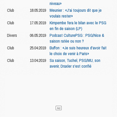
niveau»
Club
18.05.2019
Meunier : «J'ai toujours dit que je
voulais rester»
Club
17.05.2019
Kimpembe fera le bilan avec le PSG
en fin de saison (LP)
Divers
06.05.2019
Podcast CulturePSG : PSG/Nice &
saison ratée ou non ?
Club
25.04.2019
Buffon : «Je suis heureux d'avoir fait
le choix de venir à Paris»
Club
13.04.2019
Sa saison, Tuchel, PSG/MU, son
avenir, Draxler s'est confié