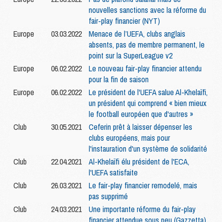
nouvelles sanctions avec la réforme du
fair-play financier (NYT)
Europe
03.03.2022
Menace de l’UEFA, clubs anglais
absents, pas de membre permanent, le
point sur la SuperLeague v2
Europe
06.02.2022
Le nouveau fair-play financier attendu
pour la fin de saison
Europe
06.02.2022
Le président de l'UEFA salue Al-Khelaïfi,
un président qui comprend « bien mieux
le football européen que d'autres »
Club
30.05.2021
Ceferin prêt à laisser dépenser les
clubs européens, mais pour
l'instauration d'un système de solidarité
Club
22.04.2021
Al-Khelaïfi élu président de l'ECA,
l'UEFA satisfaite
Club
26.03.2021
Le fair-play financier remodelé, mais
pas supprimé
Club
24.03.2021
Une importante réforme du fair-play
financier attendue sous peu (Gazzetta)