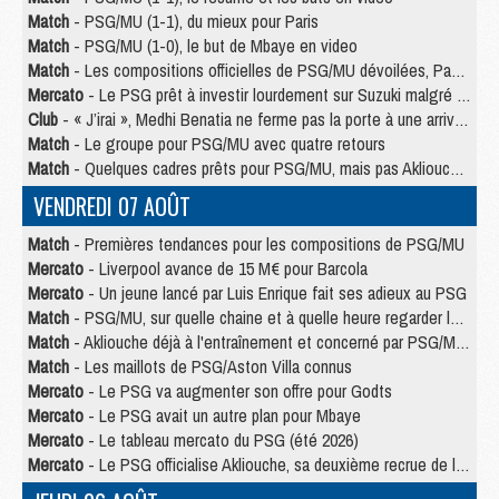
Match
- PSG/MU (1-1), du mieux pour Paris
Match
- PSG/MU (1-0), le but de Mbaye en video
Match
- Les compositions officielles de PSG/MU dévoilées, Pacho titulaire
Mercato
- Le PSG prêt à investir lourdement sur Suzuki malgré Safonov et Chevalier
Club
- « J’irai », Medhi Benatia ne ferme pas la porte à une arrivée au PSG
Match
- Le groupe pour PSG/MU avec quatre retours
Match
- Quelques cadres prêts pour PSG/MU, mais pas Akliouche ?
VENDREDI 07 AOÛT
Match
- Premières tendances pour les compositions de PSG/MU
Mercato
- Liverpool avance de 15 M€ pour Barcola
Mercato
- Un jeune lancé par Luis Enrique fait ses adieux au PSG
Match
- PSG/MU, sur quelle chaine et à quelle heure regarder le match ?
Match
- Akliouche déjà à l'entraînement et concerné par PSG/MU ?
Match
- Les maillots de PSG/Aston Villa connus
Mercato
- Le PSG va augmenter son offre pour Godts
Mercato
- Le PSG avait un autre plan pour Mbaye
Mercato
- Le tableau mercato du PSG (été 2026)
Mercato
- Le PSG officialise Akliouche, sa deuxième recrue de l’été