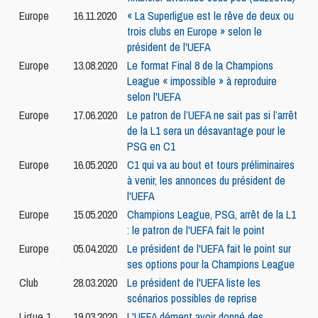
Europe
16.11.2020
« La Superligue est le rêve de deux ou
trois clubs en Europe » selon le
président de l'UEFA
Europe
13.08.2020
Le format Final 8 de la Champions
League « impossible » à reproduire
selon l'UEFA
Europe
17.06.2020
Le patron de l’UEFA ne sait pas si l’arrêt
de la L1 sera un désavantage pour le
PSG en C1
Europe
16.05.2020
C1 qui va au bout et tours préliminaires
à venir, les annonces du président de
l'UEFA
Europe
15.05.2020
Champions League, PSG, arrêt de la L1
: le patron de l'UEFA fait le point
Europe
05.04.2020
Le président de l'UEFA fait le point sur
ses options pour la Champions League
Club
28.03.2020
Le président de l'UEFA liste les
scénarios possibles de reprise
Ligue 1
19.03.2020
L'UEFA dément avoir donné des