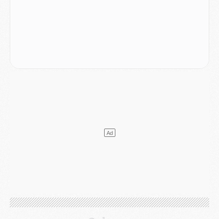
Match
- Le groupe pour Majorque/PSG avec 11 absents
Mercato
- Le PSG officialise un quatrième prêt
Mercato
- Liverpool ne veut pas que Barcola au PSG
Match
- Majorque/PSG, quelle compo pour le premier match de la saison 2026/27 ?
MARDI 04 AOÛT
Europe
- Les chapeaux provisoires de la Ligue des champions 2026/27
Podcast
- Podcast CulturePSG : Akliouche présenté par un fan de Monaco
Club
- Le PSG dévoile sa première collection d'entraînement pour 2026/2027
Discipline
- Un arbitre inattendu, mais porte-bonheur pour Lens/PSG
Match
- Majorque/PSG, sur quelle chaine et à quelle heure regarder le match ?
Mercato
- Le plan du PSG pour Suzuki et Chevalier se précise
Mercato
- L'Ajax refuse la première offre du PSG pour Godts
Mercato
- Le PSG veut accélérer, Ferran Torres temporise
Mercato
- Liverpool encore très loin du compte pour Barcola
LUNDI 03 AOÛT
Match
- Podcast CulturePSG : Mercato (Godts, Suzuki, Akliouche, Barcola, etc)
Mercato
- L'Ajax attend bien plus de 45M pour Mika Godts
Club
- Quatre retours importants dans le groupe du PSG, et un plus discret