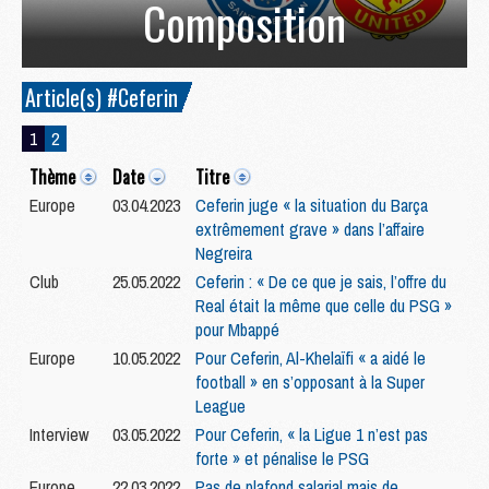
Composition
Article(s) #Ceferin
1
2
Thème
Date
Titre
Europe
03.04.2023
Ceferin juge « la situation du Barça
extrêmement grave » dans l’affaire
Negreira
Club
25.05.2022
Ceferin : « De ce que je sais, l’offre du
Real était la même que celle du PSG »
pour Mbappé
Europe
10.05.2022
Pour Ceferin, Al-Khelaïfi « a aidé le
football » en s’opposant à la Super
League
Interview
03.05.2022
Pour Ceferin, « la Ligue 1 n’est pas
forte » et pénalise le PSG
Europe
22.03.2022
Pas de plafond salarial mais de