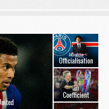
Akliouche
Officialisation
UEFA
Coefficient
nited