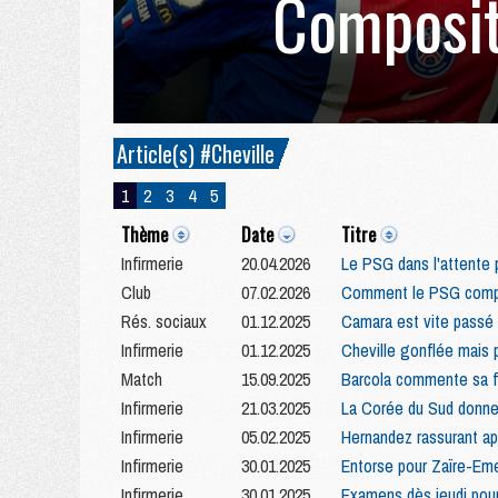
Composit
Article(s) #Cheville
1
2
3
4
5
Thème
Date
Titre
Infirmerie
20.04.2026
Le PSG dans l'attente 
Club
07.02.2026
Comment le PSG compte
Rés. sociaux
01.12.2025
Camara est vite passé 
Infirmerie
01.12.2025
Cheville gonflée mais 
Match
15.09.2025
Barcola commente sa fr
Infirmerie
21.03.2025
La Corée du Sud donne
Infirmerie
05.02.2025
Hernandez rassurant ap
Infirmerie
30.01.2025
Entorse pour Zaïre-Eme
Infirmerie
30.01.2025
Examens dès jeudi pour