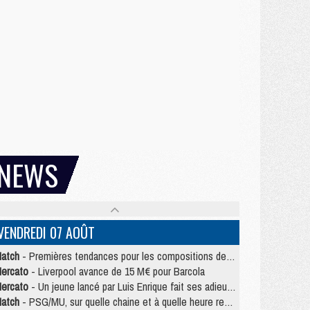
NEWS
VENDREDI 07 AOÛT
atch
- Premières tendances pour les compositions de PSG/MU
ercato
- Liverpool avance de 15 M€ pour Barcola
ercato
- Un jeune lancé par Luis Enrique fait ses adieux au PSG
atch
- PSG/MU, sur quelle chaine et à quelle heure regarder le match ?