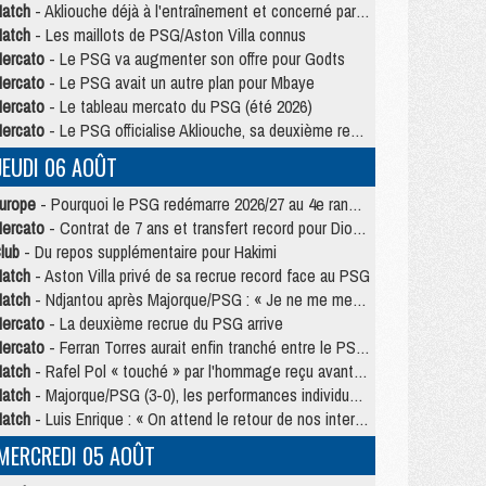
atch
- Akliouche déjà à l'entraînement et concerné par PSG/MU ?
atch
- Les maillots de PSG/Aston Villa connus
ercato
- Le PSG va augmenter son offre pour Godts
ercato
- Le PSG avait un autre plan pour Mbaye
ercato
- Le tableau mercato du PSG (été 2026)
ercato
- Le PSG officialise Akliouche, sa deuxième recrue de l’été
JEUDI 06 AOÛT
urope
- Pourquoi le PSG redémarre 2026/27 au 4e rang du coefficient UEFA
ercato
- Contrat de 7 ans et transfert record pour Diomandé loin du PSG
lub
- Du repos supplémentaire pour Hakimi
atch
- Aston Villa privé de sa recrue record face au PSG
atch
- Ndjantou après Majorque/PSG : « Je ne me mets pas de plafond »
ercato
- La deuxième recrue du PSG arrive
ercato
- Ferran Torres aurait enfin tranché entre le PSG et le Barça
atch
- Rafel Pol « touché » par l'hommage reçu avant Majorque/PSG
atch
- Majorque/PSG (3-0), les performances individuelles
atch
- Luis Enrique : « On attend le retour de nos internationaux »
MERCREDI 05 AOÛT