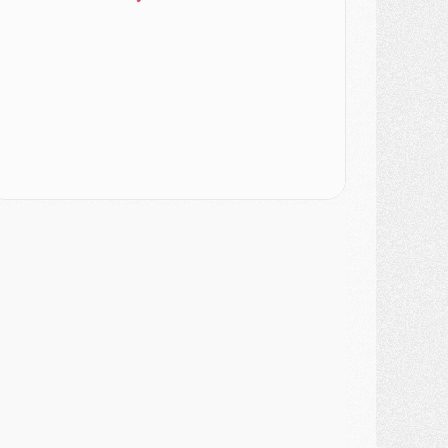
ercato
- Le PSG veut accélérer, Ferran Torres temporise
ercato
- Liverpool encore très loin du compte pour Barcola
LUNDI 03 AOÛT
atch
- Podcast CulturePSG : Mercato (Godts, Suzuki, Akliouche, Barcola, etc)
ercato
- L'Ajax attend bien plus de 45M pour Mika Godts
lub
- Quatre retours importants dans le groupe du PSG, et un plus discret
ercato
- Ayari file en Ligue 2
lub
- Le PSG s'associe avec un géant de la tech
ercato
- Vu d'Italie, le transfert de Suzuki au PSG est bien engagé
ercato
- Ferran Torres ne serait pas à vendre, mais...
urope
- Gros coup dur pour Aston Villa avant de croiser le PSG
DIMANCHE 02 AOÛT
ercato
- Le transfert de Kolo Muani à la Juventus est officiel
ercato
- [MAJ] Le PSG a fait une grosse offre à Parme pour Suzuki
ercato
- Le PSG a envoyé une première offre pour Mika Godts
lub
- Après Pacho, d'autres retours en vue
ercato
- Changement de dernière minute pour Kolo Muani
SAMEDI 01 AOÛT