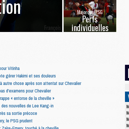
ion
Majorque/PSG
Perfs
individuelles
pour Vitinha
 gérer Hakimi et ses douleurs
à autre chose après son attentat sur Chevalier
pas d'examens pour Chevalier
appe « entorse de la cheville »
 des nouvelles de Lee Kang-in
M
M
rès sa sortie précoce
M
ry, le PSG prudent
M
 Zaïre-Emery, touché à la cheville