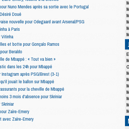
M
pour Nuno Mendes après sa sortie avec le Portugal
M
r Désiré Doué
M
aise nouvelle pour Odegaard avant Arsenal/PSG
M
M
inha à Paris
M
r Vitinha
illes et botte pour Gonçalo Ramos
 pour Beraldo
E
lle de Mbappé : « Tout va bien »
M
stic dans les 24h pour Mbappé
C
M
r Instagram après PSG/Brest (3-1)
M
u'il jouait le ballon sur Mbappé
M
rassurants pour la cheville de Mbappé
M
oins 3 mois d'absence pour Skriniar
M
Skriniar
M
M
pour Zaïre-Emery
t avec Zaïre-Emery