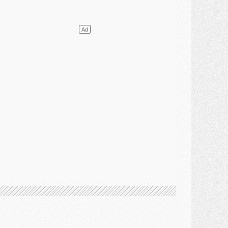
ercato
- L'agent de Mika Godts confirme un accord avec le PSG
lub
- Quels numéros de maillot pour Akliouche et Digne au PSG ?
atch
- Un hommage prévu lors de Brest/PSG
ercato
- Le PSG et le Barça ont rendez-vous pour Ferran Torres
ercato
- Guéla Doué dans les listes du PSG
ercato
- Le transfert de Mika Godts au PSG en bonne voie
VENDREDI 31 JUILLET
atch
- Un diffuseur annoncé pour les deux premiers matchs amicaux du PSG
ercato
- Le transfert d'Akliouche au PSG bouclé, le montant se précise
lub
- Un retour majeur dans le groupe du PSG
lub
- [MAJ] Ndjantou et deux jeunes du PSG annoncés dans un tournoi U21
ercato
- L'étonnante piste Suzuki confirmée et onéreuse
JEUDI 30 JUILLET
élections
- Ancelotti fait le ménage au Brésil mais veut garder Marquinhos
ercato
- Le statu quo du milieu du PSG se précise
lub
- Le PSG plutôt que la FIFA pour Al-Khelaïfi, poussé par l'UEFA ?
ercato
- Le PSG presserait Ferran Torres de se décider, deux pistes de secours
lub
- Déguisements, shopping, double scouting, Luis Campos dévoile ses méthodes