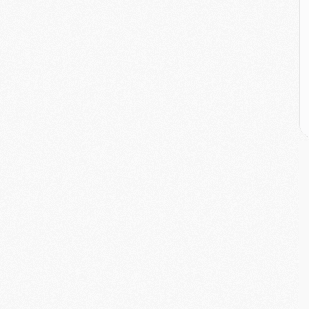
M
M
M
M
C
M
C
M
M
E
M
M
M
C
M