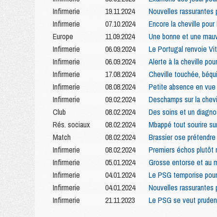
Infirmerie
19.11.2024
Nouvelles rassurantes 
Infirmerie
07.10.2024
Encore la cheville pou
Europe
11.09.2024
Une bonne et une mauv
Infirmerie
06.09.2024
Le Portugal renvoie Vit
Infirmerie
06.09.2024
Alerte à la cheville pou
Infirmerie
17.08.2024
Cheville touchée, béqu
Infirmerie
08.08.2024
Petite absence en vue
Infirmerie
09.02.2024
Deschamps sur la chevi
Club
08.02.2024
Des soins et un diagno
Rés. sociaux
08.02.2024
Mbappé tout sourire su
Match
08.02.2024
Brassier ose prétendre q
Infirmerie
08.02.2024
Premiers échos plutôt 
Infirmerie
05.01.2024
Grosse entorse et au m
Infirmerie
04.01.2024
Le PSG temporise pour 
Infirmerie
04.01.2024
Nouvelles rassurantes 
Infirmerie
21.11.2023
Le PSG se veut pruden