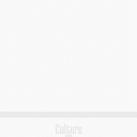
M
C
M
M
M
M
M
M
C
C
M
S
M
C
M
C