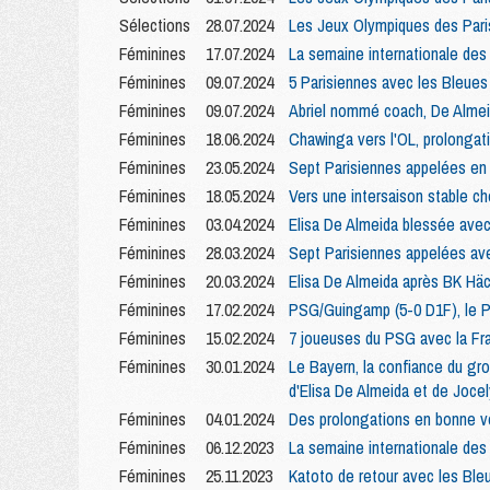
Sélections
28.07.2024
Les Jeux Olympiques des Paris
Féminines
17.07.2024
La semaine internationale des
Féminines
09.07.2024
5 Parisiennes avec les Bleues
Féminines
09.07.2024
Abriel nommé coach, De Almei
Féminines
18.06.2024
Chawinga vers l'OL, prolongat
Féminines
23.05.2024
Sept Parisiennes appelées en
Féminines
18.05.2024
Vers une intersaison stable c
Féminines
03.04.2024
Elisa De Almeida blessée avec
Féminines
28.03.2024
Sept Parisiennes appelées av
Féminines
20.03.2024
Elisa De Almeida après BK Häc
Féminines
17.02.2024
PSG/Guingamp (5-0 D1F), le PS
Féminines
15.02.2024
7 joueuses du PSG avec la Fran
Féminines
30.01.2024
Le Bayern, la confiance du grou
d'Elisa De Almeida et de Joc
Féminines
04.01.2024
Des prolongations en bonne vo
Féminines
06.12.2023
La semaine internationale des
Féminines
25.11.2023
Katoto de retour avec les Ble