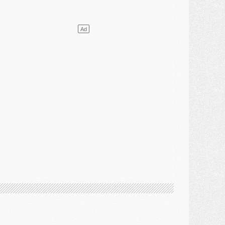
DIMANCHE 02 AOÛT
ercato
- Le transfert de Kolo Muani à la Juventus est officiel
ercato
- [MAJ] Le PSG a fait une grosse offre à Parme pour Suzuki
ercato
- Le PSG a envoyé une première offre pour Mika Godts
lub
- Après Pacho, d'autres retours en vue
ercato
- Changement de dernière minute pour Kolo Muani
SAMEDI 01 AOÛT
ercato
- L'agent de Mika Godts confirme un accord avec le PSG
lub
- Quels numéros de maillot pour Akliouche et Digne au PSG ?
atch
- Un hommage prévu lors de Brest/PSG
ercato
- Le PSG et le Barça ont rendez-vous pour Ferran Torres
ercato
- Guéla Doué dans les listes du PSG
ercato
- Le transfert de Mika Godts au PSG en bonne voie
VENDREDI 31 JUILLET
atch
- Un diffuseur annoncé pour les deux premiers matchs amicaux du PSG
ercato
- Le transfert d'Akliouche au PSG bouclé, le montant se précise
lub
- Un retour majeur dans le groupe du PSG