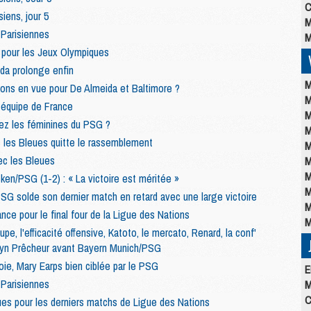
C
iens, jour 5
M
 Parisiennes
M
 pour les Jeux Olympiques
da prolonge enfin
M
ions en vue pour De Almeida et Baltimore ?
M
 équipe de France
M
hez les féminines du PSG ?
M
 les Bleues quitte le rassemblement
M
ec les Bleues
M
M
ken/PSG (1-2) : « La victoire est méritée »
M
G solde son dernier match en retard avec une large victoire
M
ce pour le final four de la Ligue des Nations
M
pe, l'efficacité offensive, Katoto, le mercato, Renard, la conf'
elyn Prêcheur avant Bayern Munich/PSG
ie, Mary Earps bien ciblée par le PSG
E
 Parisiennes
M
C
ues pour les derniers matchs de Ligue des Nations