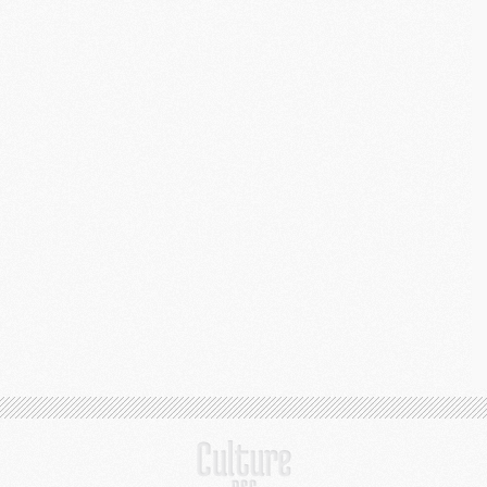
M
M
M
C
M
M
C
M
M
M
M
M
M
C