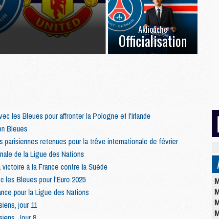
Akliouche
Officialisation
ec les Bleues pour affronter la Pologne et l'Irlande
en Bleues
 parisiennes retenues pour la trêve internationale de février
inale de la Ligue des Nations
victoire à la France contre la Suède
 les Bleues pour l'Euro 2025
M
M
ance pour la Ligue des Nations
M
iens, jour 11
M
iens, Jour 8