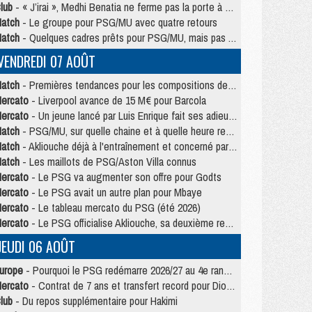
lub
- « J’irai », Medhi Benatia ne ferme pas la porte à une arrivée au PSG
atch
- Le groupe pour PSG/MU avec quatre retours
atch
- Quelques cadres prêts pour PSG/MU, mais pas Akliouche ?
VENDREDI 07 AOÛT
atch
- Premières tendances pour les compositions de PSG/MU
ercato
- Liverpool avance de 15 M€ pour Barcola
ercato
- Un jeune lancé par Luis Enrique fait ses adieux au PSG
atch
- PSG/MU, sur quelle chaine et à quelle heure regarder le match ?
atch
- Akliouche déjà à l'entraînement et concerné par PSG/MU ?
atch
- Les maillots de PSG/Aston Villa connus
ercato
- Le PSG va augmenter son offre pour Godts
ercato
- Le PSG avait un autre plan pour Mbaye
ercato
- Le tableau mercato du PSG (été 2026)
ercato
- Le PSG officialise Akliouche, sa deuxième recrue de l’été
JEUDI 06 AOÛT
urope
- Pourquoi le PSG redémarre 2026/27 au 4e rang du coefficient UEFA
ercato
- Contrat de 7 ans et transfert record pour Diomandé loin du PSG
lub
- Du repos supplémentaire pour Hakimi