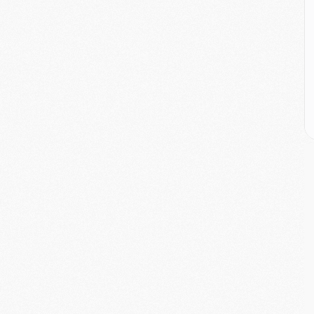
E
P
C
D
M
M
M
M
M
M
M
C
M
C
M
M
E