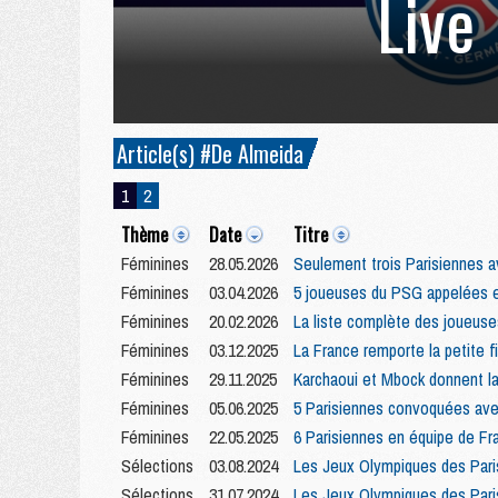
Live
Article(s) #De Almeida
1
2
Thème
Date
Titre
Féminines
28.05.2026
Seulement trois Parisiennes av
Féminines
03.04.2026
5 joueuses du PSG appelées 
Féminines
20.02.2026
La liste complète des joueuses
Féminines
03.12.2025
La France remporte la petite f
Féminines
29.11.2025
Karchaoui et Mbock donnent la 
Féminines
05.06.2025
5 Parisiennes convoquées avec
Féminines
22.05.2025
6 Parisiennes en équipe de Fr
Sélections
03.08.2024
Les Jeux Olympiques des Paris
Sélections
31.07.2024
Les Jeux Olympiques des Paris