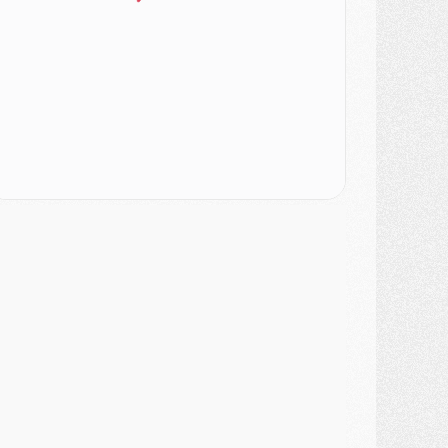
MARDI 04 AOÛT
urope
- Les chapeaux provisoires de la Ligue des champions 2026/27
odcast
- Podcast CulturePSG : Akliouche présenté par un fan de Monaco
lub
- Le PSG dévoile sa première collection d'entraînement pour 2026/2027
iscipline
- Un arbitre inattendu, mais porte-bonheur pour Lens/PSG
atch
- Majorque/PSG, sur quelle chaine et à quelle heure regarder le match ?
ercato
- Le plan du PSG pour Suzuki et Chevalier se précise
ercato
- L'Ajax refuse la première offre du PSG pour Godts
ercato
- Le PSG veut accélérer, Ferran Torres temporise
ercato
- Liverpool encore très loin du compte pour Barcola
LUNDI 03 AOÛT
atch
- Podcast CulturePSG : Mercato (Godts, Suzuki, Akliouche, Barcola, etc)
ercato
- L'Ajax attend bien plus de 45M pour Mika Godts
lub
- Quatre retours importants dans le groupe du PSG, et un plus discret
ercato
- Ayari file en Ligue 2
lub
- Le PSG s'associe avec un géant de la tech
ercato
- Vu d'Italie, le transfert de Suzuki au PSG est bien engagé
ercato
- Ferran Torres ne serait pas à vendre, mais...
urope
- Gros coup dur pour Aston Villa avant de croiser le PSG