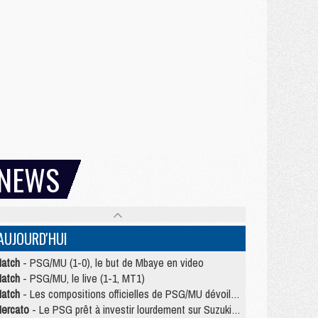
NEWS
AUJOURD'HUI
atch
- PSG/MU (1-0), le but de Mbaye en video
atch
- PSG/MU, le live (1-1, MT1)
atch
- Les compositions officielles de PSG/MU dévoilées, Pacho titulaire
ercato
- Le PSG prêt à investir lourdement sur Suzuki malgré Safonov et Chevalier