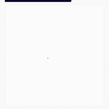
Match
- Les maillots de PSG/Aston Villa connus
Mercato
- Le PSG va augmenter son offre pour Godts
Mercato
- Le PSG avait un autre plan pour Mbaye
Mercato
- Le PSG officialise Akliouche, sa deuxième recrue de l’été
JEUDI 06 AOÛT
Europe
- Pourquoi le PSG redémarre 2026/27 au 4e rang du coefficient UEFA
Mercato
- Contrat de 7 ans et transfert record pour Diomandé loin du PSG
Club
- Du repos supplémentaire pour Hakimi
Match
- Aston Villa privé de sa recrue record face au PSG
Match
- Ndjantou après Majorque/PSG : « Je ne me mets pas de plafond »
Mercato
- La deuxième recrue du PSG arrive
Mercato
- Ferran Torres aurait enfin tranché entre le PSG et le Barça
Match
- Rafel Pol « touché » par l'hommage reçu avant Majorque/PSG
Match
- Majorque/PSG (3-0), les performances individuelles
Match
- Luis Enrique : « On attend le retour de nos internationaux »
MERCREDI 05 AOÛT
Match
- Majorque/PSG (3-0), le résumé et les buts en video
Match
- Majorque/PSG (3-0), reprise compliquée pour Paris