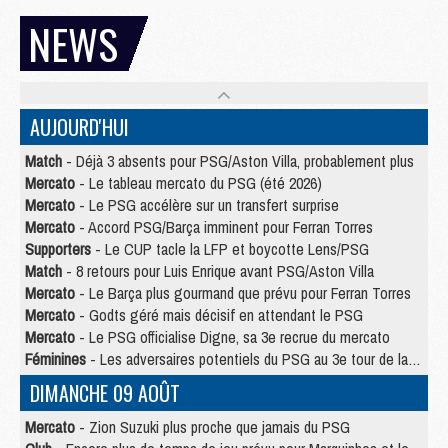
NEWS
AUJOURD'HUI
Match
- Déjà 3 absents pour PSG/Aston Villa, probablement plus
Mercato
- Le tableau mercato du PSG (été 2026)
Mercato
- Le PSG accélère sur un transfert surprise
Mercato
- Accord PSG/Barça imminent pour Ferran Torres
Supporters
- Le CUP tacle la LFP et boycotte Lens/PSG
Match
- 8 retours pour Luis Enrique avant PSG/Aston Villa
Mercato
- Le Barça plus gourmand que prévu pour Ferran Torres
Mercato
- Godts géré mais décisif en attendant le PSG
Mercato
- Le PSG officialise Digne, sa 3e recrue du mercato
Féminines
- Les adversaires potentiels du PSG au 3e tour de la Ligue des Champions féminine
DIMANCHE 09 AOÛT
Mercato
- Zion Suzuki plus proche que jamais du PSG