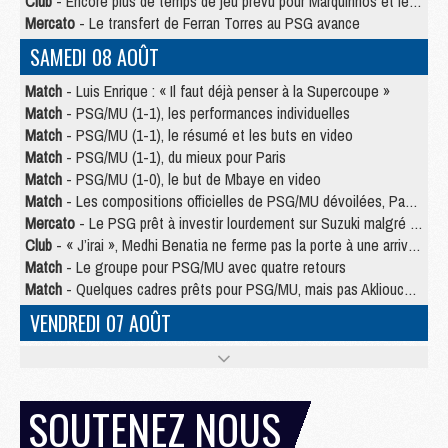
Club
- Encore plus de temps de jeu prévu pour Marquinhos et les Portugais en Supercoupe
Mercato
- Le transfert de Ferran Torres au PSG avance
SAMEDI 08 AOÛT
Match
- Luis Enrique : « Il faut déjà penser à la Supercoupe »
Match
- PSG/MU (1-1), les performances individuelles
Match
- PSG/MU (1-1), le résumé et les buts en video
Match
- PSG/MU (1-1), du mieux pour Paris
Match
- PSG/MU (1-0), le but de Mbaye en video
Match
- Les compositions officielles de PSG/MU dévoilées, Pacho titulaire
Mercato
- Le PSG prêt à investir lourdement sur Suzuki malgré Safonov et Chevalier
Club
- « J’irai », Medhi Benatia ne ferme pas la porte à une arrivée au PSG
Match
- Le groupe pour PSG/MU avec quatre retours
Match
- Quelques cadres prêts pour PSG/MU, mais pas Akliouche ?
VENDREDI 07 AOÛT
Match
- Premières tendances pour les compositions de PSG/MU
Mercato
- Liverpool avance de 15 M€ pour Barcola
Mercato
- Un jeune lancé par Luis Enrique fait ses adieux au PSG
SOUTENEZ NOUS
Match
- PSG/MU, sur quelle chaine et à quelle heure regarder le match ?
Match
- Akliouche déjà à l'entraînement et concerné par PSG/MU ?