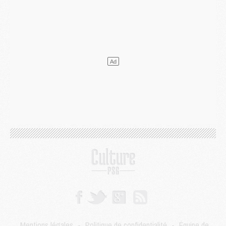
Match
- Les compositions officielles de Majorque/PSG avec Kvara et de nombreux jeunes
Club
- Casquettes, maillots de bain, padel, le PSG lance sa collection été
Match
- Un des nouveaux maillots pour Majorque/PSG
Mercato
- Le PSG prépare une nouvelle offre pour Suzuki
Mercato
- Le transfert de Ferran Torres au PSG réglé avant le 12 août ?
Match
- Le groupe pour Majorque/PSG avec 11 absents
Mercato
- Le PSG officialise un quatrième prêt
Mercato
- Liverpool ne veut pas que Barcola au PSG
Match
- Majorque/PSG, quelle compo pour le premier match de la saison 2026/27 ?
MARDI 04 AOÛT
Europe
- Les chapeaux provisoires de la Ligue des champions 2026/27
Podcast
- Podcast CulturePSG : Akliouche présenté par un fan de Monaco
Club
- Le PSG dévoile sa première collection d'entraînement pour 2026/2027
Discipline
- Un arbitre inattendu, mais porte-bonheur pour Lens/PSG
Match
- Majorque/PSG, sur quelle chaine et à quelle heure regarder le match ?
Mercato
- Le plan du PSG pour Suzuki et Chevalier se précise
Mercato
- L'Ajax refuse la première offre du PSG pour Godts
Mercato
- Le PSG veut accélérer, Ferran Torres temporise
Mercato
- Liverpool encore très loin du compte pour Barcola
Mentions légales
-
Politique de confidentialité
-
Équipe de