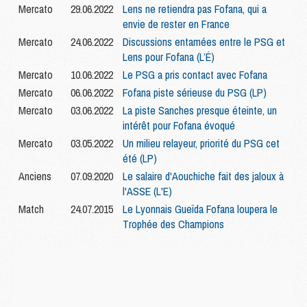
Mercato
29.06.2022
Lens ne retiendra pas Fofana, qui a
envie de rester en France
Mercato
24.06.2022
Discussions entamées entre le PSG et
Lens pour Fofana (L’É)
Mercato
10.06.2022
Le PSG a pris contact avec Fofana
Mercato
06.06.2022
Fofana piste sérieuse du PSG (LP)
Mercato
03.06.2022
La piste Sanches presque éteinte, un
intérêt pour Fofana évoqué
Mercato
03.05.2022
Un milieu relayeur, priorité du PSG cet
été (LP)
Anciens
07.09.2020
Le salaire d'Aouchiche fait des jaloux à
l'ASSE (L'E)
Match
24.07.2015
Le Lyonnais Gueïda Fofana loupera le
Trophée des Champions