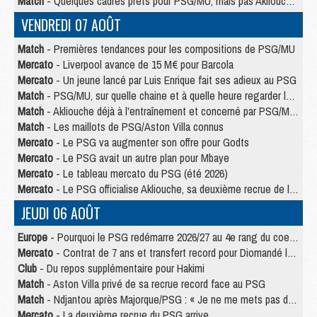
Match
- Quelques cadres prêts pour PSG/MU, mais pas Akliouche ?
VENDREDI 07 AOÛT
Match
- Premières tendances pour les compositions de PSG/MU
Mercato
- Liverpool avance de 15 M€ pour Barcola
Mercato
- Un jeune lancé par Luis Enrique fait ses adieux au PSG
Match
- PSG/MU, sur quelle chaine et à quelle heure regarder le match ?
Match
- Akliouche déjà à l'entraînement et concerné par PSG/MU ?
Match
- Les maillots de PSG/Aston Villa connus
Mercato
- Le PSG va augmenter son offre pour Godts
Mercato
- Le PSG avait un autre plan pour Mbaye
Mercato
- Le tableau mercato du PSG (été 2026)
Mercato
- Le PSG officialise Akliouche, sa deuxième recrue de l’été
JEUDI 06 AOÛT
Europe
- Pourquoi le PSG redémarre 2026/27 au 4e rang du coefficient UEFA
Mercato
- Contrat de 7 ans et transfert record pour Diomandé loin du PSG
Club
- Du repos supplémentaire pour Hakimi
Match
- Aston Villa privé de sa recrue record face au PSG
Match
- Ndjantou après Majorque/PSG : « Je ne me mets pas de plafond »
Mercato
- La deuxième recrue du PSG arrive