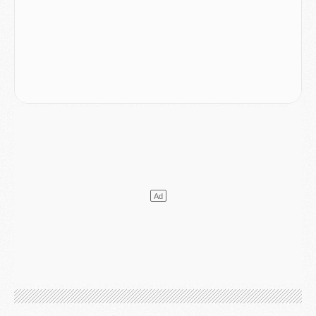
Podcast
- Podcast CulturePSG : Akliouche présenté par un fan de Monaco
Club
- Le PSG dévoile sa première collection d'entraînement pour 2026/2027
Discipline
- Un arbitre inattendu, mais porte-bonheur pour Lens/PSG
Match
- Majorque/PSG, sur quelle chaine et à quelle heure regarder le match ?
Mercato
- Le plan du PSG pour Suzuki et Chevalier se précise
Mercato
- L'Ajax refuse la première offre du PSG pour Godts
Mercato
- Le PSG veut accélérer, Ferran Torres temporise
Mercato
- Liverpool encore très loin du compte pour Barcola
LUNDI 03 AOÛT
Match
- Podcast CulturePSG : Mercato (Godts, Suzuki, Akliouche, Barcola, etc)
Mercato
- L'Ajax attend bien plus de 45M pour Mika Godts
Club
- Quatre retours importants dans le groupe du PSG, et un plus discret
Mercato
- Ayari file en Ligue 2
Club
- Le PSG s'associe avec un géant de la tech
Mercato
- Vu d'Italie, le transfert de Suzuki au PSG est bien engagé
Mercato
- Ferran Torres ne serait pas à vendre, mais...
Europe
- Gros coup dur pour Aston Villa avant de croiser le PSG
DIMANCHE 02 AOÛT