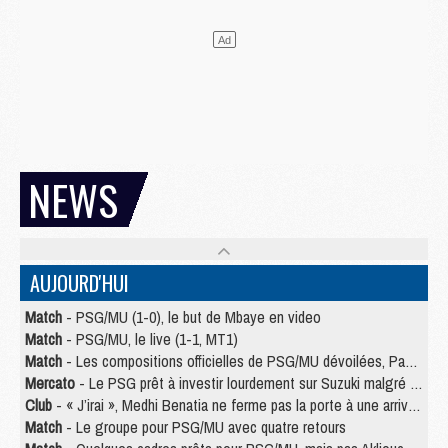
NEWS
AUJOURD'HUI
Match
- PSG/MU (1-0), le but de Mbaye en video
Match
- PSG/MU, le live (1-1, MT1)
Match
- Les compositions officielles de PSG/MU dévoilées, Pacho titulaire
Mercato
- Le PSG prêt à investir lourdement sur Suzuki malgré Safonov et Chevalier
Club
- « J’irai », Medhi Benatia ne ferme pas la porte à une arrivée au PSG
Match
- Le groupe pour PSG/MU avec quatre retours