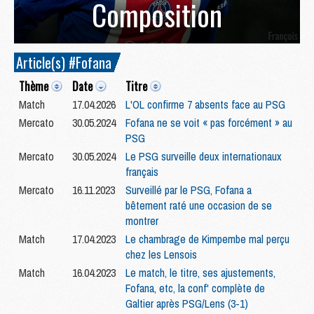
Composition
Article(s) #Fofana
Thème
Date
Titre
Match
17.04.2026
L'OL confirme 7 absents face au PSG
Mercato
30.05.2024
Fofana ne se voit « pas forcément » au
PSG
Mercato
30.05.2024
Le PSG surveille deux internationaux
français
Mercato
16.11.2023
Surveillé par le PSG, Fofana a
bêtement raté une occasion de se
montrer
Match
17.04.2023
Le chambrage de Kimpembe mal perçu
chez les Lensois
Match
16.04.2023
Le match, le titre, ses ajustements,
Fofana, etc, la conf' complète de
Galtier après PSG/Lens (3-1)