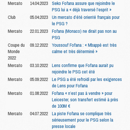
Mercato
14.04.2023
Seko Fofana assure que rejoindre le
PSG lui a « déjà traversé l’esprit »
Club
05.04.2023
Un mercato d’été orienté français pour
le PSG ?
Mercato
22.01.2023
Fofana (Monaco) ne dirait pas non au
PSG
Coupe du
09.12.2022
Youssouf Fofana : « Mbappé est très
Monde
calme et très déterminé »
2022
Mercato
03.10.2022
Lens confirme que Fofana aurait pu
rejoindre le PSG cet été
Mercato
05.09.2022
Le PSG a été refroidi par les exigences
de Lens pour Fofana
Mercato
01.08.2022
Fofana « n’est pas à vendre » pour
Leicester, son transfert estimé à près
de 100M €
Mercato
04.07.2022
La piste Fofana se complique très
sérieusement pour le PSG selon la
presse locale