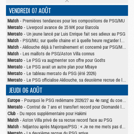
VENDREDI 07 AOÛT
Match
- Premières tendances pour les compositions de PSG/MU
Mercato
- Liverpool avance de 15 M€ pour Barcola
Mercato
- Un jeune lancé par Luis Enrique fait ses adieux au PSG
Match
- PSG/MU, sur quelle chaine et à quelle heure regarder le match ?
Match
- Akliouche déjà à l'entraînement et concerné par PSG/MU ?
Match
- Les maillots de PSG/Aston Villa connus
Mercato
- Le PSG va augmenter son offre pour Godts
Mercato
- Le PSG avait un autre plan pour Mbaye
Mercato
- Le tableau mercato du PSG (été 2026)
Mercato
- Le PSG officialise Akliouche, sa deuxième recrue de l’été
JEUDI 06 AOÛT
Europe
- Pourquoi le PSG redémarre 2026/27 au 4e rang du coefficient UEFA
Mercato
- Contrat de 7 ans et transfert record pour Diomandé loin du PSG
Club
- Du repos supplémentaire pour Hakimi
Match
- Aston Villa privé de sa recrue record face au PSG
Match
- Ndjantou après Majorque/PSG : « Je ne me mets pas de plafond »
Mercato
- La deuxième recrue du PSG arrive