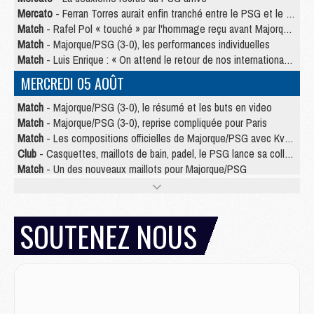
Mercato
- Ferran Torres aurait enfin tranché entre le PSG et le Barça
Match
- Rafel Pol « touché » par l'hommage reçu avant Majorque/PSG
Match
- Majorque/PSG (3-0), les performances individuelles
Match
- Luis Enrique : « On attend le retour de nos internationaux »
MERCREDI 05 AOÛT
Match
- Majorque/PSG (3-0), le résumé et les buts en video
Match
- Majorque/PSG (3-0), reprise compliquée pour Paris
Match
- Les compositions officielles de Majorque/PSG avec Kvara et de nombreux jeunes
Club
- Casquettes, maillots de bain, padel, le PSG lance sa collection été
Match
- Un des nouveaux maillots pour Majorque/PSG
Mercato
- Le PSG prépare une nouvelle offre pour Suzuki
Mercato
- Le transfert de Ferran Torres au PSG réglé avant le 12 août ?
Match
- Le groupe pour Majorque/PSG avec 11 absents
SOUTENEZ NOUS
Mercato
- Le PSG officialise un quatrième prêt
Mercato
- Liverpool ne veut pas que Barcola au PSG
Match
- Majorque/PSG, quelle compo pour le premier match de la saison 2026/27 ?
MARDI 04 AOÛT
Europe
- Les chapeaux provisoires de la Ligue des champions 2026/27