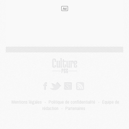
Mercato
- Le transfert de Kolo Muani à la Juventus est officiel
Mercato
- [MAJ] Le PSG a fait une grosse offre à Parme pour Suzuki
Mercato
- Le PSG a envoyé une première offre pour Mika Godts
Club
- Après Pacho, d'autres retours en vue
Mercato
- Changement de dernière minute pour Kolo Muani
SAMEDI 01 AOÛT
Mercato
- L'agent de Mika Godts confirme un accord avec le PSG
Club
- Quels numéros de maillot pour Akliouche et Digne au PSG ?
Match
- Un hommage prévu lors de Brest/PSG
Mercato
- Le PSG et le Barça ont rendez-vous pour Ferran Torres
Mercato
- Guéla Doué dans les listes du PSG
Mercato
- Le transfert de Mika Godts au PSG en bonne voie
VENDREDI 31 JUILLET
Match
- Un diffuseur annoncé pour les deux premiers matchs amicaux du PSG
Mentions légales
-
Politique de confidentialité
-
Équipe de
Mercato
- Le transfert d'Akliouche au PSG bouclé, le montant se précise
rédaction
-
Partenaires
Club
- Un retour majeur dans le groupe du PSG
Club
- [MAJ] Ndjantou et deux jeunes du PSG annoncés dans un tournoi U21
Mercato
- L'étonnante piste Suzuki confirmée et onéreuse