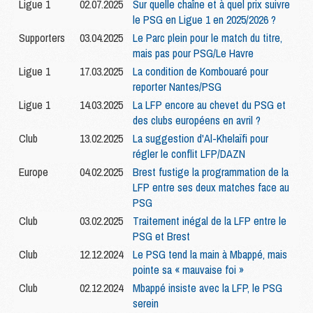
Ligue 1
02.07.2025
Sur quelle chaîne et à quel prix suivre
le PSG en Ligue 1 en 2025/2026 ?
Supporters
03.04.2025
Le Parc plein pour le match du titre,
mais pas pour PSG/Le Havre
Ligue 1
17.03.2025
La condition de Kombouaré pour
reporter Nantes/PSG
Ligue 1
14.03.2025
La LFP encore au chevet du PSG et
des clubs européens en avril ?
Club
13.02.2025
La suggestion d'Al-Khelaïfi pour
régler le conflit LFP/DAZN
Europe
04.02.2025
Brest fustige la programmation de la
LFP entre ses deux matches face au
PSG
Club
03.02.2025
Traitement inégal de la LFP entre le
PSG et Brest
Club
12.12.2024
Le PSG tend la main à Mbappé, mais
pointe sa « mauvaise foi »
Club
02.12.2024
Mbappé insiste avec la LFP, le PSG
serein