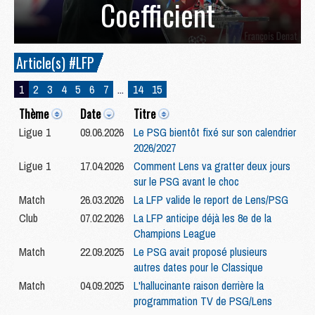
Coefficient
Article(s) #LFP
1
2
3
4
5
6
7
...
14
15
Thème
Date
Titre
Ligue 1
09.06.2026
Le PSG bientôt fixé sur son calendrier
2026/2027
Ligue 1
17.04.2026
Comment Lens va gratter deux jours
sur le PSG avant le choc
Match
26.03.2026
La LFP valide le report de Lens/PSG
Club
07.02.2026
La LFP anticipe déjà les 8e de la
Champions League
Match
22.09.2025
Le PSG avait proposé plusieurs
autres dates pour le Classique
Match
04.09.2025
L'hallucinante raison derrière la
programmation TV de PSG/Lens