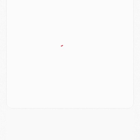
Podcast
- Podcast CulturePSG : Akliouche présenté par un fan de Monaco
Club
- Le PSG dévoile sa première collection d'entraînement pour 2026/2027
Discipline
- Un arbitre inattendu, mais porte-bonheur pour Lens/PSG
Match
- Majorque/PSG, sur quelle chaine et à quelle heure regarder le match ?
Mercato
- Le plan du PSG pour Suzuki et Chevalier se précise
Mercato
- L'Ajax refuse la première offre du PSG pour Godts
Mercato
- Le PSG veut accélérer, Ferran Torres temporise
Mercato
- Liverpool encore très loin du compte pour Barcola
LUNDI 03 AOÛT
Match
- Podcast CulturePSG : Mercato (Godts, Suzuki, Akliouche, Barcola, etc)
Mercato
- L'Ajax attend bien plus de 45M pour Mika Godts
Club
- Quatre retours importants dans le groupe du PSG, et un plus discret
Mercato
- Ayari file en Ligue 2
Club
- Le PSG s'associe avec un géant de la tech
Mercato
- Vu d'Italie, le transfert de Suzuki au PSG est bien engagé
Mercato
- Ferran Torres ne serait pas à vendre, mais...
Europe
- Gros coup dur pour Aston Villa avant de croiser le PSG
DIMANCHE 02 AOÛT