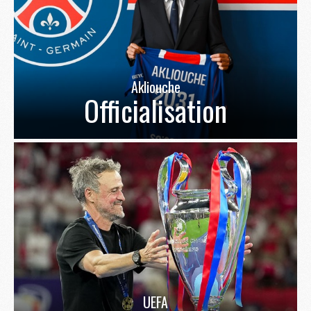
Akliouche
Officialisation
UEFA