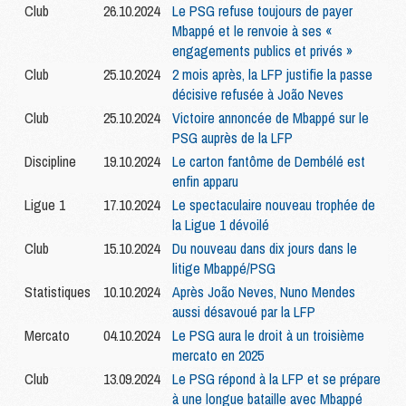
Club
26.10.2024
Le PSG refuse toujours de payer
Mbappé et le renvoie à ses «
engagements publics et privés »
Club
25.10.2024
2 mois après, la LFP justifie la passe
décisive refusée à João Neves
Club
25.10.2024
Victoire annoncée de Mbappé sur le
PSG auprès de la LFP
Discipline
19.10.2024
Le carton fantôme de Dembélé est
enfin apparu
Ligue 1
17.10.2024
Le spectaculaire nouveau trophée de
la Ligue 1 dévoilé
Club
15.10.2024
Du nouveau dans dix jours dans le
litige Mbappé/PSG
Statistiques
10.10.2024
Après João Neves, Nuno Mendes
aussi désavoué par la LFP
Mercato
04.10.2024
Le PSG aura le droit à un troisième
mercato en 2025
Club
13.09.2024
Le PSG répond à la LFP et se prépare
à une longue bataille avec Mbappé