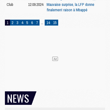
Club
12.09.2024
Mauvaise surprise, la LFP donne
finalement raison à Mbappé
1
2
3
4
5
6
7
...
14
15
NEWS