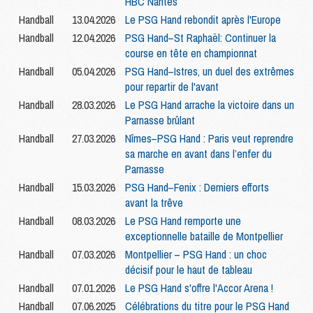
HBC Nantes
Handball
13.04.2026
Le PSG Hand rebondit après l'Europe
Handball
12.04.2026
PSG Hand–St Raphaël: Continuer la
course en tête en championnat
Handball
05.04.2026
PSG Hand–Istres, un duel des extrêmes
pour repartir de l'avant
Handball
28.03.2026
Le PSG Hand arrache la victoire dans un
Parnasse brûlant
Handball
27.03.2026
Nîmes–PSG Hand : Paris veut reprendre
sa marche en avant dans l’enfer du
Parnasse
Handball
15.03.2026
PSG Hand–Fenix : Derniers efforts
avant la trêve
Handball
08.03.2026
Le PSG Hand remporte une
exceptionnelle bataille de Montpellier
Handball
07.03.2026
Montpellier – PSG Hand : un choc
décisif pour le haut de tableau
Handball
07.01.2026
Le PSG Hand s'offre l'Accor Arena !
Handball
07.06.2025
Célébrations du titre pour le PSG Hand