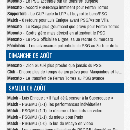
Mercato
- Le PSG accélère sur un transfert surprise
Mercato
- Accord PSG/Barça imminent pour Ferran Torres
Supporters
- Le CUP tacle la LFP et boycotte Lens/PSG
Match
- 8 retours pour Luis Enrique avant PSG/Aston Villa
Mercato
- Le Barça plus gourmand que prévu pour Ferran Torres
Mercato
- Godts géré mais décisif en attendant le PSG
Mercato
- Le PSG officialise Digne, sa 3e recrue du mercato
Féminines
- Les adversaires potentiels du PSG au 3e tour de la Ligue des Champions féminine
DIMANCHE 09 AOÛT
Mercato
- Zion Suzuki plus proche que jamais du PSG
Club
- Encore plus de temps de jeu prévu pour Marquinhos et les Portugais en Supercoupe
Mercato
- Le transfert de Ferran Torres au PSG avance
SAMEDI 08 AOÛT
Match
- Luis Enrique : « Il faut déjà penser à la Supercoupe »
Match
- PSG/MU (1-1), les performances individuelles
Match
- PSG/MU (1-1), le résumé et les buts en video
Match
- PSG/MU (1-1), du mieux pour Paris
Match
- PSG/MU (1-0), le but de Mbaye en video
Match
- Les compositions officielles de PSG/MU dévoilées, Pacho titulaire