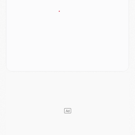
Match
- Aston Villa privé de sa recrue record face au PSG
Match
- Ndjantou après Majorque/PSG : « Je ne me mets pas de plafond »
Mercato
- La deuxième recrue du PSG arrive
Mercato
- Ferran Torres aurait enfin tranché entre le PSG et le Barça
Match
- Rafel Pol « touché » par l'hommage reçu avant Majorque/PSG
Match
- Majorque/PSG (3-0), les performances individuelles
Match
- Luis Enrique : « On attend le retour de nos internationaux »
MERCREDI 05 AOÛT
Match
- Majorque/PSG (3-0), le résumé et les buts en video
Match
- Majorque/PSG (3-0), reprise compliquée pour Paris
Match
- Les compositions officielles de Majorque/PSG avec Kvara et de nombreux jeunes
Club
- Casquettes, maillots de bain, padel, le PSG lance sa collection été
Match
- Un des nouveaux maillots pour Majorque/PSG
Mercato
- Le PSG prépare une nouvelle offre pour Suzuki
Mercato
- Le transfert de Ferran Torres au PSG réglé avant le 12 août ?
Match
- Le groupe pour Majorque/PSG avec 11 absents
Mercato
- Le PSG officialise un quatrième prêt
Mercato
- Liverpool ne veut pas que Barcola au PSG
Match
- Majorque/PSG, quelle compo pour le premier match de la saison 2026/27 ?