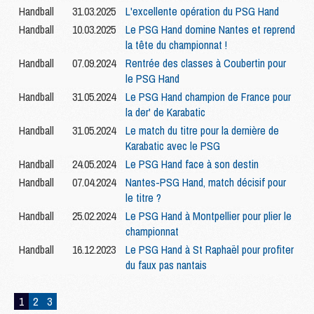
Handball
31.03.2025
L'excellente opération du PSG Hand
Handball
10.03.2025
Le PSG Hand domine Nantes et reprend
la tête du championnat !
Handball
07.09.2024
Rentrée des classes à Coubertin pour
le PSG Hand
Handball
31.05.2024
Le PSG Hand champion de France pour
la der' de Karabatic
Handball
31.05.2024
Le match du titre pour la dernière de
Karabatic avec le PSG
Handball
24.05.2024
Le PSG Hand face à son destin
Handball
07.04.2024
Nantes-PSG Hand, match décisif pour
le titre ?
Handball
25.02.2024
Le PSG Hand à Montpellier pour plier le
championnat
Handball
16.12.2023
Le PSG Hand à St Raphaël pour profiter
du faux pas nantais
1
2
3