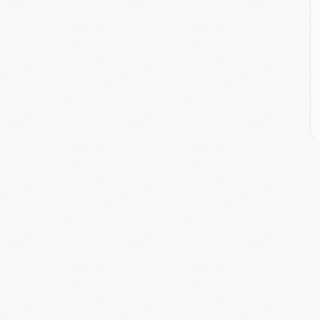
E
M
M
M
C
M
M
C
M
M
M
M
M
M
C