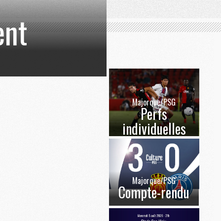
ent
Majorque/PSG
Perfs
individuelles
Majorque/PSG
Compte-rendu