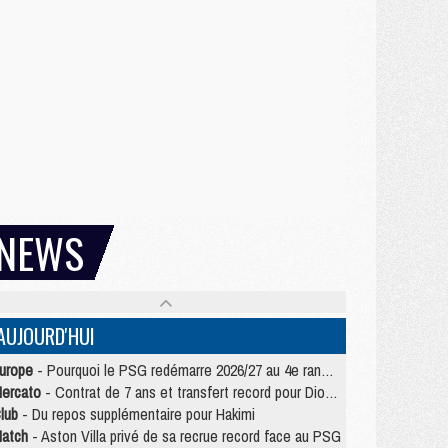
NEWS
AUJOURD'HUI
urope
- Pourquoi le PSG redémarre 2026/27 au 4e rang du coefficient UEFA
ercato
- Contrat de 7 ans et transfert record pour Diomandé loin du PSG
lub
- Du repos supplémentaire pour Hakimi
atch
- Aston Villa privé de sa recrue record face au PSG