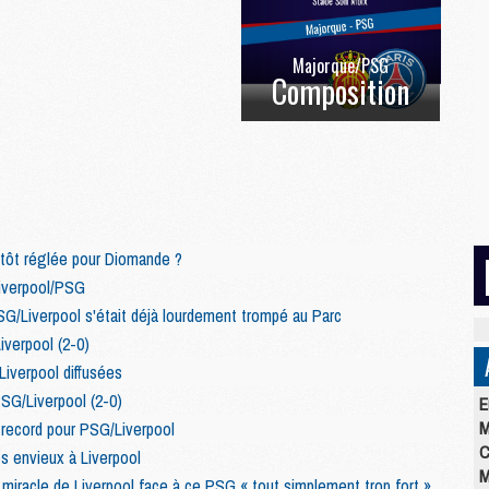
Majorque/PSG
Composition
ntôt réglée pour Diomande ?
Liverpool/PSG
 PSG/Liverpool s'était déjà lourdement trompé au Parc
iverpool (2-0)
iverpool diffusées
SG/Liverpool (2-0)
E
M
 record pour PSG/Liverpool
C
s envieux à Liverpool
M
n miracle de Liverpool face à ce PSG « tout simplement trop fort »