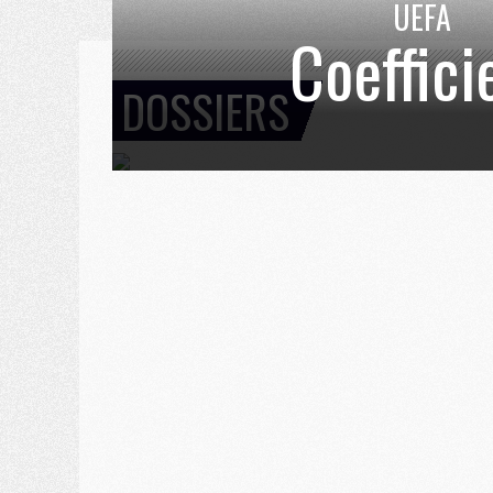
UEFA
Coeffici
DOSSIERS