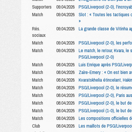
Supporters
09.04.2026
PSG/Liverpool (2-0), l'incroya
Match
09.04.2026
Slot : « Toutes les tactiques
»
Rés.
09.04.2026
La grande classe de Vitinha a
sociaux
Match
09.04.2026
PSG/Liverpool (2-0), les perf
Match
09.04.2026
Le match, le retour, Kvara, le 
PSG/Liverpool (2-0)
Match
08.04.2026
Luis Enrique après PSG/Liverp
Match
08.04.2026
Zaïre-Emery : « On est bien av
Match
08.04.2026
Kvaratskhelia étincelant, Haki
Match
08.04.2026
PSG/Liverpool (2-0), le résum
Match
08.04.2026
PSG/Liverpool (2-0), Paris au
Match
08.04.2026
PSG/Liverpool (2-0), le but d
Match
08.04.2026
PSG/Liverpool (1-0), le but d
Match
08.04.2026
Les compositions officielles 
Club
08.04.2026
Les maillots de PSG/Liverpoo