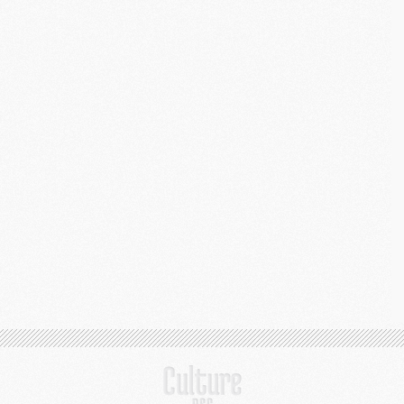
C
M
S
M
C
M
C
M
M
M
M
M
M
M
M
M