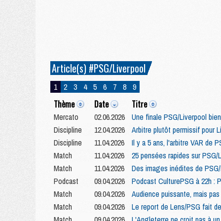
Article(s) #PSG/Liverpool
1
2
3
4
5
6
7
8
9
Thème
Date
Titre
Mercato
02.06.2026
Une finale PSG/Liverpool bie
Discipline
12.04.2026
Arbitre plutôt permissif pour 
Discipline
11.04.2026
Il y a 5 ans, l'arbitre VAR de
Match
11.04.2026
25 pensées rapides sur PSG/L
Match
11.04.2026
Des images inédites de PSG/L
Podcast
09.04.2026
Podcast CulturePSG à 22h : P
Match
09.04.2026
Audience puissante, mais pas
Match
09.04.2026
Le report de Lens/PSG fait de
Match
09.04.2026
L'Angleterre ne croit pas à u