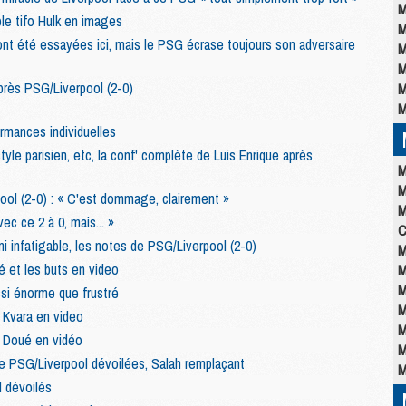
M
ble tifo Hulk en images
M
 ont été essayées ici, mais le PSG écrase toujours son adversaire
M
M
près PSG/Liverpool (2-0)
M
M
ormances individuelles
style parisien, etc, la conf' complète de Luis Enrique après
M
M
ool (2-0) : « C'est dommage, clairement »
M
ec ce 2 à 0, mais... »
C
mi infatigable, les notes de PSG/Liverpool (2-0)
M
é et les buts en video
M
M
ssi énorme que frustré
M
e Kvara en video
M
e Doué en vidéo
M
de PSG/Liverpool dévoilées, Salah remplaçant
M
l dévoilés