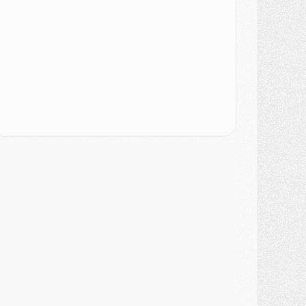
urope
- Gros coup dur pour Aston Villa avant de croiser le PSG
DIMANCHE 02 AOÛT
ercato
- Le transfert de Kolo Muani à la Juventus est officiel
ercato
- [MAJ] Le PSG a fait une grosse offre à Parme pour Suzuki
ercato
- Le PSG a envoyé une première offre pour Mika Godts
lub
- Après Pacho, d'autres retours en vue
ercato
- Changement de dernière minute pour Kolo Muani
SAMEDI 01 AOÛT
ercato
- L'agent de Mika Godts confirme un accord avec le PSG
lub
- Quels numéros de maillot pour Akliouche et Digne au PSG ?
atch
- Un hommage prévu lors de Brest/PSG
ercato
- Le PSG et le Barça ont rendez-vous pour Ferran Torres
ercato
- Guéla Doué dans les listes du PSG
ercato
- Le transfert de Mika Godts au PSG en bonne voie
VENDREDI 31 JUILLET
atch
- Un diffuseur annoncé pour les deux premiers matchs amicaux du PSG
ercato
- Le transfert d'Akliouche au PSG bouclé, le montant se précise
lub
- Un retour majeur dans le groupe du PSG