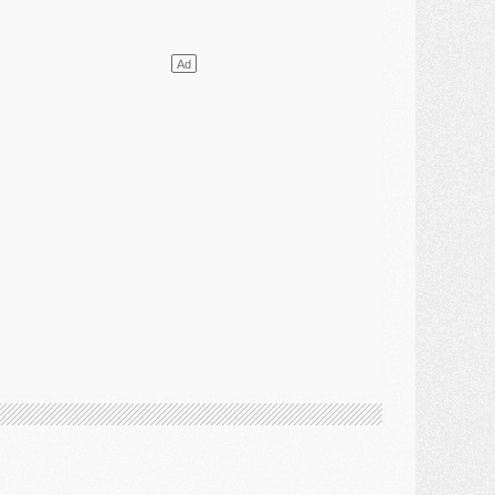
lub
- [MAJ] Ndjantou et deux jeunes du PSG annoncés dans un tournoi U21
ercato
- L'étonnante piste Suzuki confirmée et onéreuse
JEUDI 30 JUILLET
élections
- Ancelotti fait le ménage au Brésil mais veut garder Marquinhos
ercato
- Le statu quo du milieu du PSG se précise
lub
- Le PSG plutôt que la FIFA pour Al-Khelaïfi, poussé par l'UEFA ?
ercato
- Le PSG presserait Ferran Torres de se décider, deux pistes de secours
lub
- Déguisements, shopping, double scouting, Luis Campos dévoile ses méthodes
ercato
- Kroupi retiré du mercato
ercato
- Enfin une avancée dans le transfert d'Akliouche
MERCREDI 29 JUILLET
ercato
- Ferran Torres priorité du PSG, mais ouvert à tout
ercato
- Première offre de Liverpool en approche pour Barcola
ercato
- Le montant du transfert de Kolo Muani se précise, la formule aussi
ercato
- Kolo Muani attendu en Italie, son transfert débloqué
ercato
- Monaco a encore repoussé une offre du PSG pour Akliouche
ercato
- Liverpool presque d'accord avec Barcola, le PSG pas du tout
ercato
- Moment décisif pour le transfert de Kolo Muani