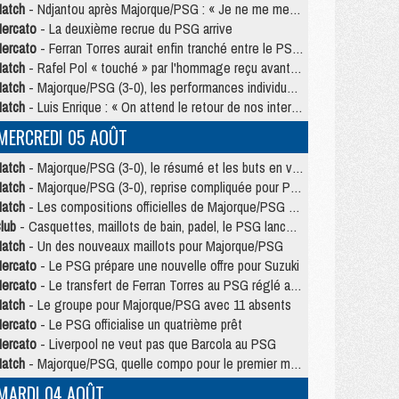
atch
- Ndjantou après Majorque/PSG : « Je ne me mets pas de plafond »
ercato
- La deuxième recrue du PSG arrive
ercato
- Ferran Torres aurait enfin tranché entre le PSG et le Barça
atch
- Rafel Pol « touché » par l'hommage reçu avant Majorque/PSG
atch
- Majorque/PSG (3-0), les performances individuelles
atch
- Luis Enrique : « On attend le retour de nos internationaux »
MERCREDI 05 AOÛT
atch
- Majorque/PSG (3-0), le résumé et les buts en video
atch
- Majorque/PSG (3-0), reprise compliquée pour Paris
atch
- Les compositions officielles de Majorque/PSG avec Kvara et de nombreux jeunes
lub
- Casquettes, maillots de bain, padel, le PSG lance sa collection été
atch
- Un des nouveaux maillots pour Majorque/PSG
ercato
- Le PSG prépare une nouvelle offre pour Suzuki
ercato
- Le transfert de Ferran Torres au PSG réglé avant le 12 août ?
atch
- Le groupe pour Majorque/PSG avec 11 absents
ercato
- Le PSG officialise un quatrième prêt
ercato
- Liverpool ne veut pas que Barcola au PSG
atch
- Majorque/PSG, quelle compo pour le premier match de la saison 2026/27 ?
MARDI 04 AOÛT