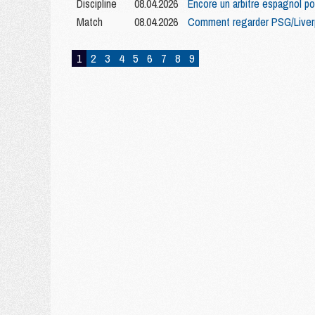
Discipline
08.04.2026
Encore un arbitre espagnol p
Match
08.04.2026
Comment regarder PSG/Liverp
1
2
3
4
5
6
7
8
9