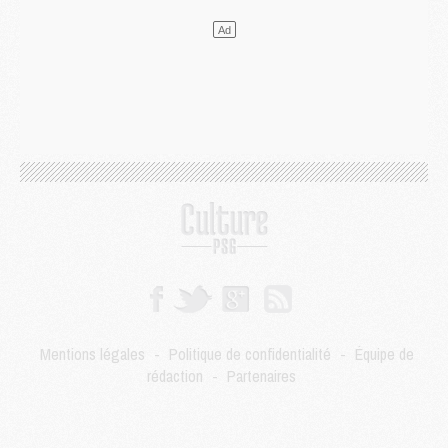
Mercato
- Le transfert de Kolo Muani à la Juventus est officiel
Mercato
- [MAJ] Le PSG a fait une grosse offre à Parme pour Suzuki
Mercato
- Le PSG a envoyé une première offre pour Mika Godts
Club
- Après Pacho, d'autres retours en vue
Mercato
- Changement de dernière minute pour Kolo Muani
SAMEDI 01 AOÛT
Mercato
- L'agent de Mika Godts confirme un accord avec le PSG
Club
- Quels numéros de maillot pour Akliouche et Digne au PSG ?
Match
- Un hommage prévu lors de Brest/PSG
Mercato
- Le PSG et le Barça ont rendez-vous pour Ferran Torres
Mercato
- Guéla Doué dans les listes du PSG
Mercato
- Le transfert de Mika Godts au PSG en bonne voie
VENDREDI 31 JUILLET
Match
- Un diffuseur annoncé pour les deux premiers matchs amicaux du PSG
Mentions légales
-
Politique de confidentialité
-
Équipe de
Mercato
- Le transfert d'Akliouche au PSG bouclé, le montant se précise
rédaction
-
Partenaires
Club
- Un retour majeur dans le groupe du PSG
Club
- [MAJ] Ndjantou et deux jeunes du PSG annoncés dans un tournoi U21
Mercato
- L'étonnante piste Suzuki confirmée et onéreuse