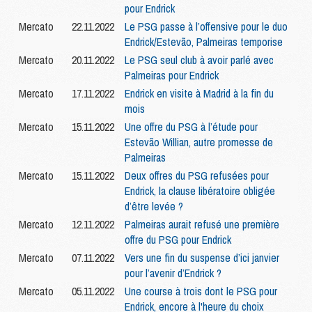
pour Endrick
Mercato
22.11.2022
Le PSG passe à l’offensive pour le duo
Endrick/Estevão, Palmeiras temporise
Mercato
20.11.2022
Le PSG seul club à avoir parlé avec
Palmeiras pour Endrick
Mercato
17.11.2022
Endrick en visite à Madrid à la fin du
mois
Mercato
15.11.2022
Une offre du PSG à l’étude pour
Estevão Willian, autre promesse de
Palmeiras
Mercato
15.11.2022
Deux offres du PSG refusées pour
Endrick, la clause libératoire obligée
d’être levée ?
Mercato
12.11.2022
Palmeiras aurait refusé une première
offre du PSG pour Endrick
Mercato
07.11.2022
Vers une fin du suspense d’ici janvier
pour l’avenir d’Endrick ?
Mercato
05.11.2022
Une course à trois dont le PSG pour
Endrick, encore à l'heure du choix