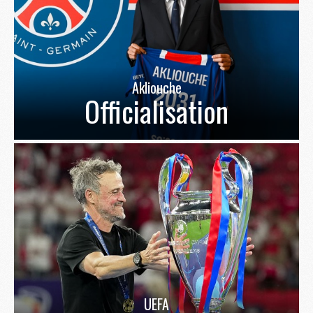
Akliouche
Officialisation
UEFA