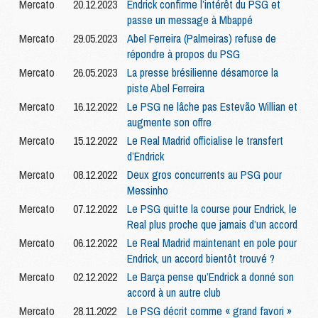
Mercato
20.12.2023
Endrick confirme l’intérêt du PSG et
passe un message à Mbappé
Mercato
29.05.2023
Abel Ferreira (Palmeiras) refuse de
répondre à propos du PSG
Mercato
26.05.2023
La presse brésilienne désamorce la
piste Abel Ferreira
Mercato
16.12.2022
Le PSG ne lâche pas Estevão Willian et
augmente son offre
Mercato
15.12.2022
Le Real Madrid officialise le transfert
d’Endrick
Mercato
08.12.2022
Deux gros concurrents au PSG pour
Messinho
Mercato
07.12.2022
Le PSG quitte la course pour Endrick, le
Real plus proche que jamais d’un accord
Mercato
06.12.2022
Le Real Madrid maintenant en pole pour
Endrick, un accord bientôt trouvé ?
Mercato
02.12.2022
Le Barça pense qu’Endrick a donné son
accord à un autre club
Mercato
28.11.2022
Le PSG décrit comme « grand favori »