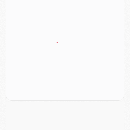
Podcast
- Podcast CulturePSG : Akliouche présenté par un fan de Monaco
Club
- Le PSG dévoile sa première collection d'entraînement pour 2026/2027
Discipline
- Un arbitre inattendu, mais porte-bonheur pour Lens/PSG
Match
- Majorque/PSG, sur quelle chaine et à quelle heure regarder le match ?
Mercato
- Le plan du PSG pour Suzuki et Chevalier se précise
Mercato
- L'Ajax refuse la première offre du PSG pour Godts
Mercato
- Le PSG veut accélérer, Ferran Torres temporise
Mercato
- Liverpool encore très loin du compte pour Barcola
LUNDI 03 AOÛT
Match
- Podcast CulturePSG : Mercato (Godts, Suzuki, Akliouche, Barcola, etc)
Mercato
- L'Ajax attend bien plus de 45M pour Mika Godts
Club
- Quatre retours importants dans le groupe du PSG, et un plus discret
Mercato
- Ayari file en Ligue 2
Club
- Le PSG s'associe avec un géant de la tech
Mercato
- Vu d'Italie, le transfert de Suzuki au PSG est bien engagé
Mercato
- Ferran Torres ne serait pas à vendre, mais...
Europe
- Gros coup dur pour Aston Villa avant de croiser le PSG
DIMANCHE 02 AOÛT