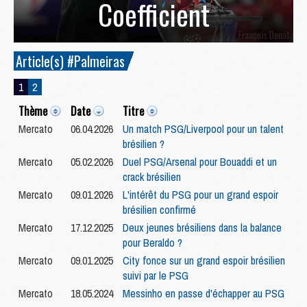
Coefficient
Article(s) #Palmeiras
1
2
Thème
Date
Titre
Mercato
06.04.2026
Un match PSG/Liverpool pour un talent
brésilien ?
Mercato
05.02.2026
Duel PSG/Arsenal pour Bouaddi et un
crack brésilien
Mercato
09.01.2026
L'intérêt du PSG pour un grand espoir
brésilien confirmé
Mercato
17.12.2025
Deux jeunes brésiliens dans la balance
pour Beraldo ?
Mercato
09.01.2025
City fonce sur un grand espoir brésilien
suivi par le PSG
Mercato
18.05.2024
Messinho en passe d'échapper au PSG