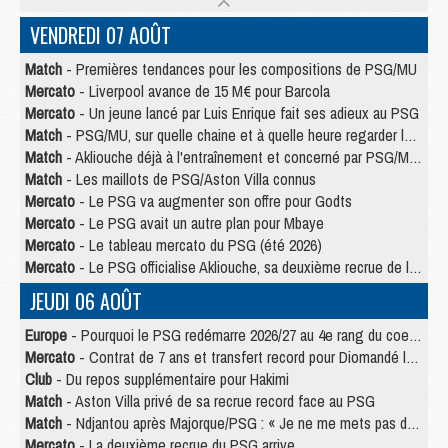
VENDREDI 07 AOÛT
Match
- Premières tendances pour les compositions de PSG/MU
Mercato
- Liverpool avance de 15 M€ pour Barcola
Mercato
- Un jeune lancé par Luis Enrique fait ses adieux au PSG
Match
- PSG/MU, sur quelle chaine et à quelle heure regarder le match ?
Match
- Akliouche déjà à l'entraînement et concerné par PSG/MU ?
Match
- Les maillots de PSG/Aston Villa connus
Mercato
- Le PSG va augmenter son offre pour Godts
Mercato
- Le PSG avait un autre plan pour Mbaye
Mercato
- Le tableau mercato du PSG (été 2026)
Mercato
- Le PSG officialise Akliouche, sa deuxième recrue de l’été
JEUDI 06 AOÛT
Europe
- Pourquoi le PSG redémarre 2026/27 au 4e rang du coefficient UEFA
Mercato
- Contrat de 7 ans et transfert record pour Diomandé loin du PSG
Club
- Du repos supplémentaire pour Hakimi
Match
- Aston Villa privé de sa recrue record face au PSG
Match
- Ndjantou après Majorque/PSG : « Je ne me mets pas de plafond »
Mercato
- La deuxième recrue du PSG arrive