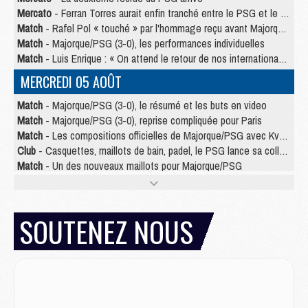
Mercato
- Ferran Torres aurait enfin tranché entre le PSG et le Barça
Match
- Rafel Pol « touché » par l'hommage reçu avant Majorque/PSG
Match
- Majorque/PSG (3-0), les performances individuelles
Match
- Luis Enrique : « On attend le retour de nos internationaux »
MERCREDI 05 AOÛT
Match
- Majorque/PSG (3-0), le résumé et les buts en video
Match
- Majorque/PSG (3-0), reprise compliquée pour Paris
Match
- Les compositions officielles de Majorque/PSG avec Kvara et de nombreux jeunes
Club
- Casquettes, maillots de bain, padel, le PSG lance sa collection été
Match
- Un des nouveaux maillots pour Majorque/PSG
Mercato
- Le PSG prépare une nouvelle offre pour Suzuki
Mercato
- Le transfert de Ferran Torres au PSG réglé avant le 12 août ?
Match
- Le groupe pour Majorque/PSG avec 11 absents
SOUTENEZ NOUS
Mercato
- Le PSG officialise un quatrième prêt
Mercato
- Liverpool ne veut pas que Barcola au PSG
Match
- Majorque/PSG, quelle compo pour le premier match de la saison 2026/27 ?
MARDI 04 AOÛT
Europe
- Les chapeaux provisoires de la Ligue des champions 2026/27